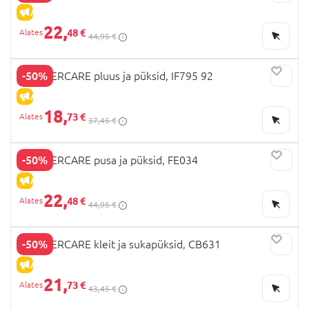
ALLAHINDLUS
22,
48 €
44,95 €
-50%
MOTHERCARE pluus ja püksid, IF795 92
ALLAHINDLUS
18,
73 €
37,45 €
-50%
MOTHERCARE pusa ja püksid, FE034
ALLAHINDLUS
22,
48 €
44,95 €
-50%
MOTHERCARE kleit ja sukapüksid, CB631
ALLAHINDLUS
21,
73 €
43,45 €