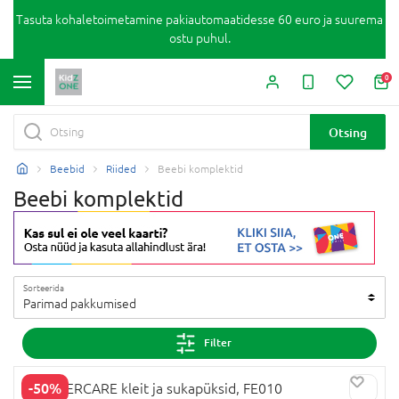
Tasuta kohaletoimetamine pakiautomaatidesse 60 euro ja suurema
ostu puhul.
0
Otsing
Beebid
Riided
Beebi komplektid
Beebi komplektid
Sorteerida
Parimad pakkumised
Filter
-50%
MOTHERCARE kleit ja sukapüksid, FE010