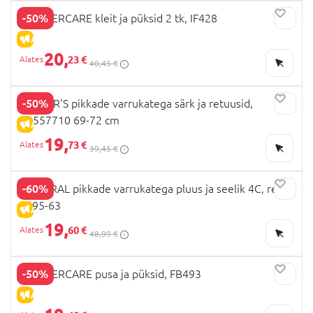
-50%
MOTHERCARE kleit ja püksid 2 tk, IF428
ALLAHINDLUS
20,
23 €
40,45 €
-50%
CARTER'S pikkade varrukatega särk ja retuusid,
1R557710 69-72 cm
ALLAHINDLUS
19,
73 €
39,45 €
-60%
MAYORAL pikkade varrukatega pluus ja seelik 4C, red,
2995-63
ALLAHINDLUS
19,
60 €
48,99 €
-50%
MOTHERCARE pusa ja püksid, FB493
ALLAHINDLUS