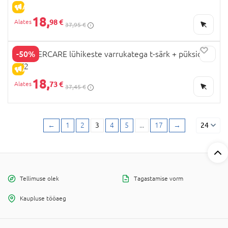
ALLAHINDLUS
18,
98 €
37,95 €
-50%
MOTHERCARE lühikeste varrukatega t-särk + püksid,
GF2
ALLAHINDLUS
18,
73 €
37,45 €
←
1
2
3
4
5
...
17
→
24
Tellimuse olek
Tagastamise vorm
Kaupluse tööaeg