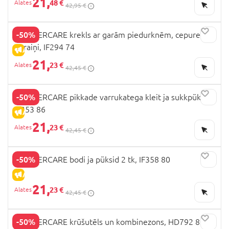
21,
48 €
42,95 €
-50%
MOTHERCARE krekls ar garām piedurknēm, cepure un
dūraiņi, IF294 74
ALLAHINDLUS
21,
23 €
42,45 €
-50%
MOTHERCARE pikkade varrukatega kleit ja sukkpüksid,
IF353 86
ALLAHINDLUS
21,
23 €
42,45 €
-50%
MOTHERCARE bodi ja püksid 2 tk, IF358 80
ALLAHINDLUS
21,
23 €
42,45 €
-50%
MOTHERCARE krūšutēls un kombinezons, HD792 86