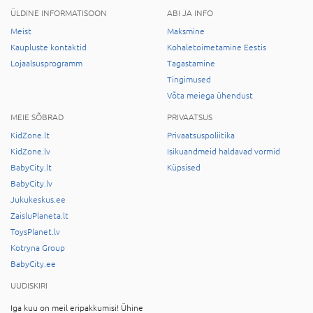
ÜLDINE INFORMATISOON
ABI JA INFO
Meist
Maksmine
Kaupluste kontaktid
Kohaletoimetamine Eestis
Lojaalsusprogramm
Tagastamine
Tingimused
Võta meiega ühendust
MEIE SÕBRAD
PRIVAATSUS
KidZone.lt
Privaatsuspoliitika
KidZone.lv
Isikuandmeid haldavad vormid
BabyCity.lt
Küpsised
BabyCity.lv
Jukukeskus.ee
ZaisluPlaneta.lt
ToysPlanet.lv
Kotryna Group
BabyCity.ee
UUDISKIRI
Iga kuu on meil eripakkumisi! Ühine