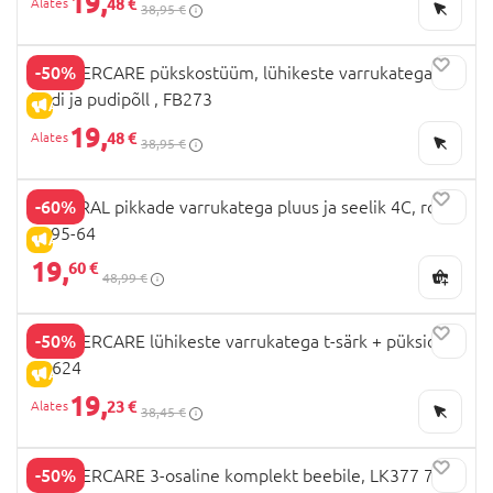
19,
48 €
38,95 €
-50%
MOTHERCARE pükskostüüm, lühikeste varrukatega
bodi ja pudipõll , FB273
ALLAHINDLUS
19,
48 €
38,95 €
-60%
MAYORAL pikkade varrukatega pluus ja seelik 4C, rose,
2995-64
ALLAHINDLUS
19,
60 €
48,99 €
-50%
MOTHERCARE lühikeste varrukatega t-särk + püksid,
EB624
ALLAHINDLUS
19,
23 €
38,45 €
-50%
MOTHERCARE 3-osaline komplekt beebile, LK377 74