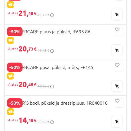
ALLAHINDLUS
21,
48 €
42,95 €
-50%
MOTHERCARE pluus ja püksid, IF695 86
ALLAHINDLUS
20,
73 €
41,45 €
-50%
MOTHERCARE pusa, püksid, müts, FE145
ALLAHINDLUS
20,
48 €
40,95 €
-50%
CARTER'S bodi, püksid ja dressipluus, 1R040010
ALLAHINDLUS
14,
48 €
28,95 €