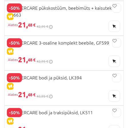
-50%
MOTHERCARE pükskostüüm, beebimüts + kaisutekk,
EB663
ALLAHINDLUS
21,
48 €
42,95 €
-50%
MOTHERCARE 3-osaline komplekt beebile, GF599
ALLAHINDLUS
21,
48 €
42,95 €
-50%
MOTHERCARE bodi ja püksid, LK394
ALLAHINDLUS
21,
48 €
42,95 €
-50%
MOTHERCARE bodi ja traksipüksid, LK511
ALLAHINDLUS