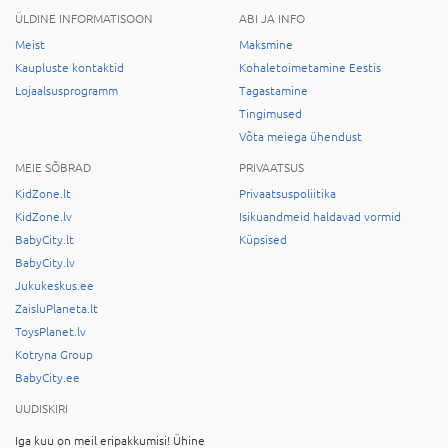
ÜLDINE INFORMATISOON
ABI JA INFO
Meist
Maksmine
Kaupluste kontaktid
Kohaletoimetamine Eestis
Lojaalsusprogramm
Tagastamine
Tingimused
Võta meiega ühendust
MEIE SÕBRAD
PRIVAATSUS
KidZone.lt
Privaatsuspoliitika
KidZone.lv
Isikuandmeid haldavad vormid
BabyCity.lt
Küpsised
BabyCity.lv
Jukukeskus.ee
ZaisluPlaneta.lt
ToysPlanet.lv
Kotryna Group
BabyCity.ee
UUDISKIRI
Iga kuu on meil eripakkumisi! Ühine