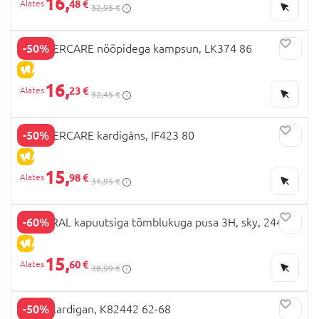
16,
48 €
32,95 €
-50%
MOTHERCARE nööpidega kampsun, LK374 86
ALLAHINDLUS
16,
23 €
32,45 €
-50%
MOTHERCARE kardigāns, IF423 80
ALLAHINDLUS
15,
98 €
31,95 €
-60%
MAYORAL kapuutsiga tõmblukuga pusa 3H, sky, 2446-
36
ALLAHINDLUS
15,
60 €
38,99 €
-50%
NEXT kardigan, K82442 62-68