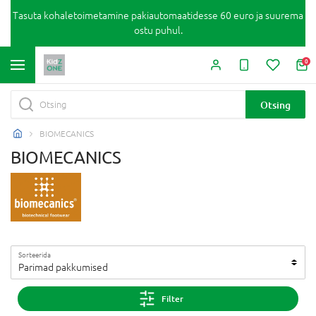
Tasuta kohaletoimetamine pakiautomaatidesse 60 euro ja suurema
ostu puhul.
0
Otsing
BIOMECANICS
BIOMECANICS
Sorteerida
Parimad pakkumised
Filter