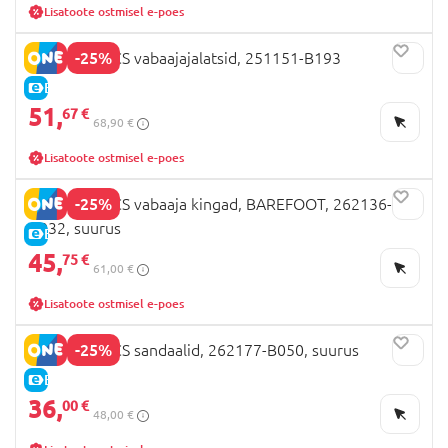
Lisatoote ostmisel e-poes
-25%
BIOMECANICS vabaajajalatsid, 251151-B193
E-HIND
51,
67 €
68,90 €
Lisatoote ostmisel e-poes
-25%
BIOMECANICS vabaaja kingad, BAREFOOT, 262136-
D032, suurus
E-HIND
45,
75 €
61,00 €
Lisatoote ostmisel e-poes
-25%
BIOMECANICS sandaalid, 262177-B050, suurus
E-HIND
36,
00 €
48,00 €