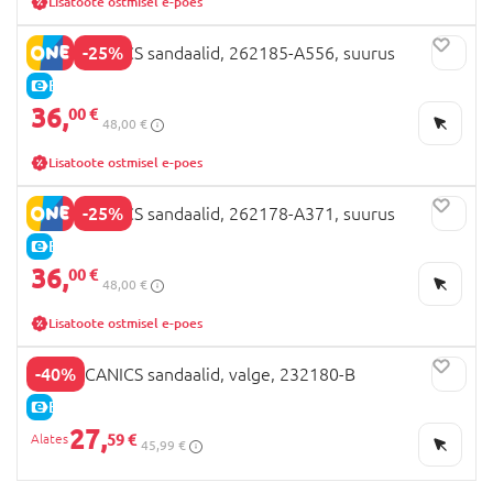
Lisatoote ostmisel e-poes
-25%
BIOMECANICS sandaalid, 262185-A556, suurus
E-HIND
36,
00 €
48,00 €
Lisatoote ostmisel e-poes
-25%
BIOMECANICS sandaalid, 262178-A371, suurus
E-HIND
36,
00 €
48,00 €
Lisatoote ostmisel e-poes
-40%
BIOMECANICS sandaalid, valge, 232180-B
E-HIND
27,
59 €
45,99 €