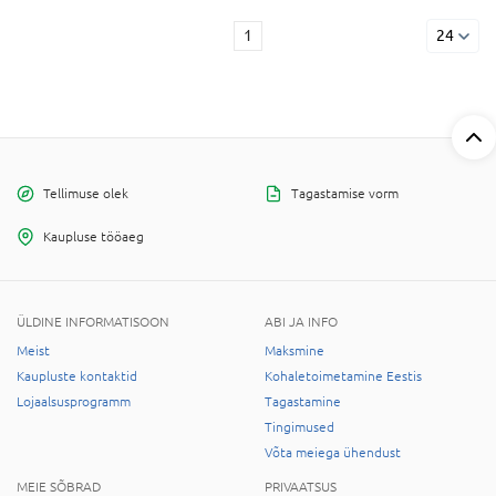
1
24
Tellimuse olek
Tagastamise vorm
Kaupluse tööaeg
ÜLDINE INFORMATISOON
ABI JA INFO
Meist
Maksmine
Kaupluste kontaktid
Kohaletoimetamine Eestis
Lojaalsusprogramm
Tagastamine
Tingimused
Võta meiega ühendust
MEIE SÕBRAD
PRIVAATSUS