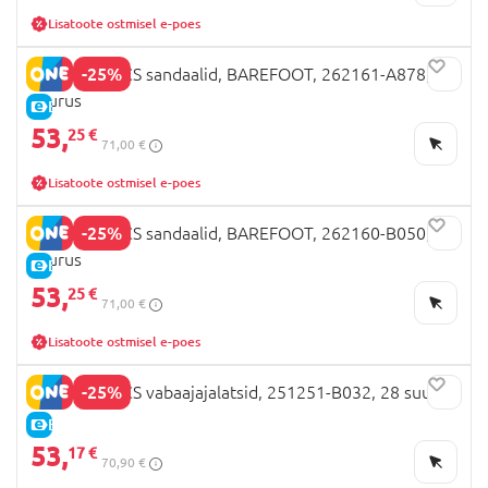
Lisatoote ostmisel e-poes
-25%
BIOMECANICS sandaalid, BAREFOOT, 262161-A878,
suurus
E-HIND
53,
25 €
71,00 €
Lisatoote ostmisel e-poes
-25%
BIOMECANICS sandaalid, BAREFOOT, 262160-B050,
suurus
E-HIND
53,
25 €
71,00 €
Lisatoote ostmisel e-poes
-25%
BIOMECANICS vabaajajalatsid, 251251-B032, 28 suurus
E-HIND
53,
17 €
70,90 €