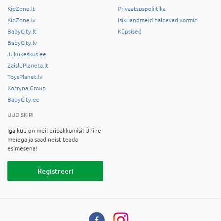
KidZone.lt
Privaatsuspoliitika
KidZone.lv
Isikuandmeid haldavad vormid
BabyCity.lt
Küpsised
BabyCity.lv
Jukukeskus.ee
ZaisluPlaneta.lt
ToysPlanet.lv
Kotryna Group
BabyCity.ee
UUDISKIRI
Iga kuu on meil eripakkumisi! Ühine
meiega ja saad neist teada
esimesena!
Registreeri