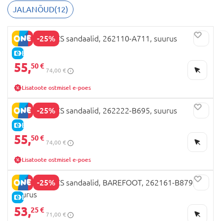
JALANÕUD
(
12
)
-25%
BIOMECANICS sandaalid, 262110-A711, suurus
E-HIND
55,
50 €
74,00 €
Lisatoote ostmisel e-poes
-25%
BIOMECANICS sandaalid, 262222-B695, suurus
E-HIND
55,
50 €
74,00 €
Lisatoote ostmisel e-poes
-25%
BIOMECANICS sandaalid, BAREFOOT, 262161-B879,
suurus
E-HIND
53,
25 €
71,00 €