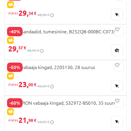
ALLAHINDLUS
29,
34 €
48,90 €
-40%
GEOX sandaalid, tumesinine, B252QB-000BC-C0735
ALLAHINDLUS
29,
37 €
48,95 €
-50%
BEPPI vabaaja kingad, 2205130, 28 suurus
ALLAHINDLUS
23,
00 €
45,99 €
-60%
CHAMPION vabaaja kingad, S32972-BS010, 35 suurus
ALLAHINDLUS
21,
98 €
54,95 €