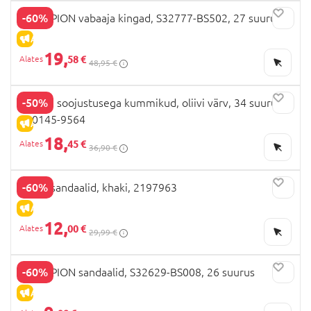
-60%
CHAMPION vabaaja kingad, S32777-BS502, 27 suurus
ALLAHINDLUS
19,
58 €
48,95 €
-50%
CELAVI soojustusega kummikud, oliivi värv, 34 suurus,
320145-9564
ALLAHINDLUS
18,
45 €
36,90 €
-60%
BEPPI sandaalid, khaki, 2197963
ALLAHINDLUS
12,
00 €
29,99 €
-60%
CHAMPION sandaalid, S32629-BS008, 26 suurus
ALLAHINDLUS