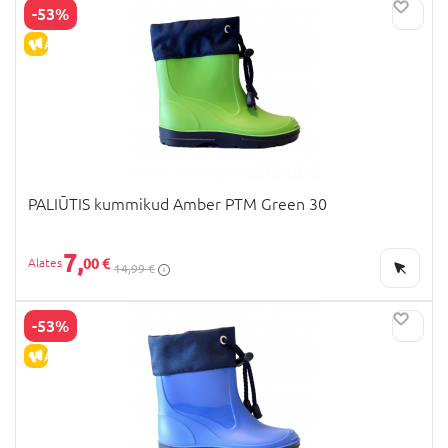
-53%
ALLAHINDLUS
PALIŪTIS kummikud Amber PTM Green 30
7,
00 €
14,99 €
-53%
ALLAHINDLUS