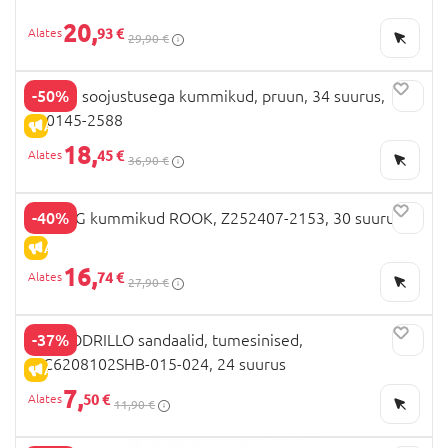
20,
93 €
29,90 €
-50%
CELAVI soojustusega kummikud, pruun, 34 suurus,
320145-2588
ALLAHINDLUS
18,
45 €
36,90 €
-40%
ZIG ZAG kummikud ROOK, Z252407-2153, 30 suurus
ALLAHINDLUS
16,
74 €
27,90 €
-37%
COCCODRILLO sandaalid, tumesinised,
WC6208102SHB-015-024, 24 suurus
ALLAHINDLUS
7,
50 €
11,90 €