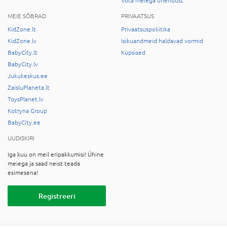
Võta meiega ühendust
MEIE SÕBRAD
PRIVAATSUS
KidZone.lt
Privaatsuspoliitika
KidZone.lv
Isikuandmeid haldavad vormid
BabyCity.lt
Küpsised
BabyCity.lv
Jukukeskus.ee
ZaisluPlaneta.lt
ToysPlanet.lv
Kotryna Group
BabyCity.ee
UUDISKIRI
Iga kuu on meil eripakkumisi! Ühine
meiega ja saad neist teada
esimesena!
Registreeri