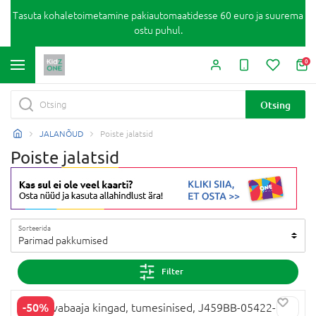
Tasuta kohaletoimetamine pakiautomaatidesse 60 euro ja suurema
ostu puhul.
0
Otsing
JALANÕUD
Poiste jalatsid
Poiste jalatsid
Sorteerida
Parimad pakkumised
Filter
-50%
GEOX vabaaja kingad, tumesinised, J459BB-05422-