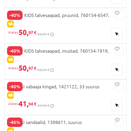
-40%
COLOR KIDS talvesaapad, pruunid, 760154-6547,
ALLAHINDLUS
50,
97 €
84,95 €
-40%
COLOR KIDS talvesaapad, mustad, 760154-1919,
ALLAHINDLUS
50,
97 €
84,95 €
-40%
PRIMIGI vabaaja kingad, 1421122, 33 suurus
ALLAHINDLUS
41,
94 €
69,90 €
-40%
PRIMIGI sandaalid, 1398611, suurus
ALLAHINDLUS