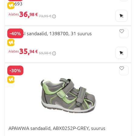
C0693
ALLAHINDLUS
36,
98 €
73,95 €
-40%
PRIMIGI sandaalid, 1398700, 31 suurus
ALLAHINDLUS
35,
94 €
59,90 €
-30%
ALLAHINDLUS
APAWWA sandaalid, ABX0252P-GREY, suurus