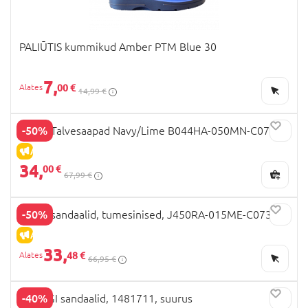
PALIŪTIS kummikud Amber PTM Blue 30
7,
00 €
14,99 €
-50%
GEOX Talvesaapad Navy/Lime B044HA-050MN-C0749
ALLAHINDLUS
34,
00 €
67,99 €
-50%
GEOX sandaalid, tumesinised, J450RA-015ME-C0735
ALLAHINDLUS
33,
48 €
66,95 €
-40%
PRIMIGI sandaalid, 1481711, suurus