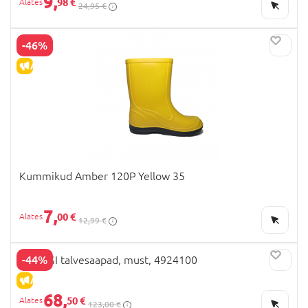
9,
98 €
24,95 €
-46%
ALLAHINDLUS
Kummikud Amber 120P Yellow 35
7,
00 €
12,99 €
-44%
PRIMIGI talvesaapad, must, 4924100
ALLAHINDLUS
68,
50 €
123,00 €