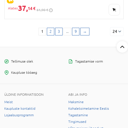
37,
14 €
61,90 €
1
2
3
...
9
→
24
Tellimuse olek
Tagastamise vorm
Kaupluse tööaeg
ÜLDINE INFORMATISOON
ABI JA INFO
Meist
Maksmine
Kaupluste kontaktid
Kohaletoimetamine Eestis
Lojaalsusprogramm
Tagastamine
Tingimused