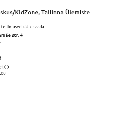
skus/KidZone, Tallinna Ülemiste
 tellimused kätte saada
amäe str. 4
i
d
21.00
.00