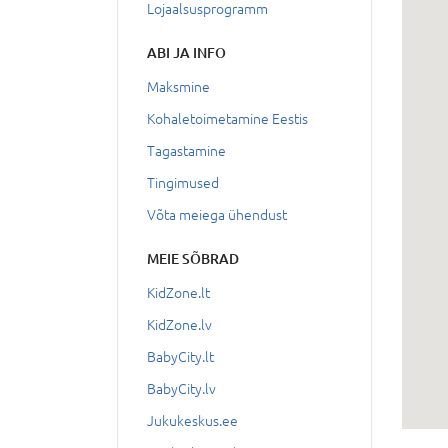
Lojaalsusprogramm
ABI JA INFO
Maksmine
Kohaletoimetamine Eestis
Tagastamine
Tingimused
Võta meiega ühendust
MEIE SÕBRAD
KidZone.lt
KidZone.lv
BabyCity.lt
BabyCity.lv
Jukukeskus.ee