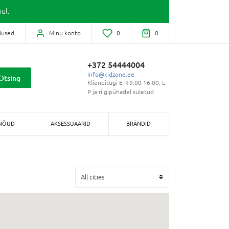
ul.
lused
Minu konto
0
0
+372 54444004
info@kidzone.ee
Otsing
Klienditugi E-R 9:00-16:00; L-
P ja riigipühadel suletud
NÕUD
AKSESSUAARID
BRÄNDID
All cities