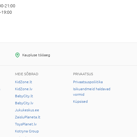
00-21:00
-19:00
Kaupluse tööaeg
MEIE SÕBRAD
PRIVAATSUS
KidZone.lt
Privaatsuspoliitika
s
KidZone.lv
Isikuandmeid haldavad
vormid
BabyCity.lt
Küpsised
BabyCity.lv
Jukukeskus.ee
ZaisluPlaneta.lt
ToysPlanet.lv
Kotryna Group