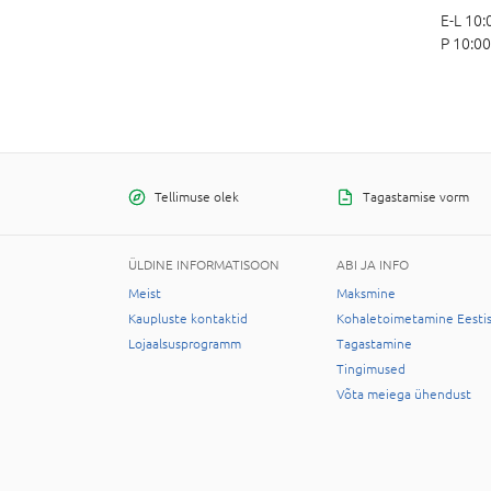
E-L 10:
P 10:00
Tellimuse olek
Tagastamise vorm
ÜLDINE INFORMATISOON
ABI JA INFO
Meist
Maksmine
Kaupluste kontaktid
Kohaletoimetamine Eesti
Lojaalsusprogramm
Tagastamine
Tingimused
Võta meiega ühendust