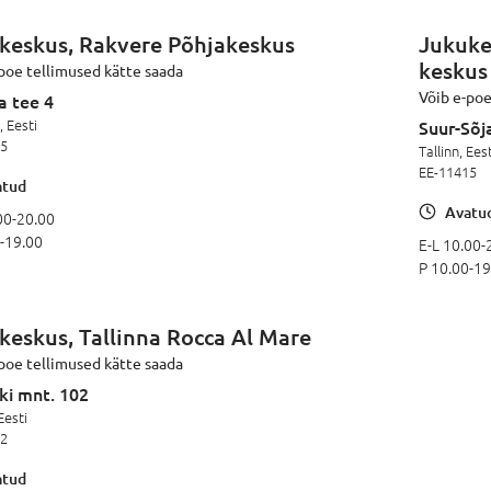
keskus, Rakvere Põhjakeskus
Jukuke
keskus
poe tellimused kätte saada
Võib e-poe
a tee 4
 Eesti
Suur-Sõj
15
Tallinn, Eest
EE-11415
tud
Avatu
00-20.00
-19.00
E-L 10.00-
P 10.00-19
keskus, Tallinna Rocca Al Mare
poe tellimused kätte saada
ki mnt. 102
Eesti
22
tud