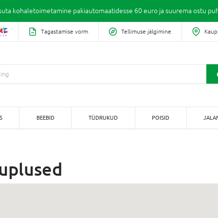
suta kohaletoimetamine pakiautomaatidesse 60 euro ja suurema ostu puh
Tagastamise vorm
Tellimuse jälgimine
Kaup
S
BEEBID
TÜDRUKUD
POISID
JALA
uplused