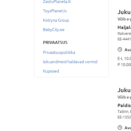
ZaisluPlaneta.lt
Juku
ToysPlanet.lv
Võib e-
Kotryna Group
Haljal
BabyCity.ee
Rakvere,
EE-444
PRIVAATSUS
Ava
Privaatsuspoliitika
E-L 10.
Isikuandmeid haldavad vormid
P 10.00
Küpsised
Juku
Võib e-
Paldis
Tallinn, 
EE-135
Ava