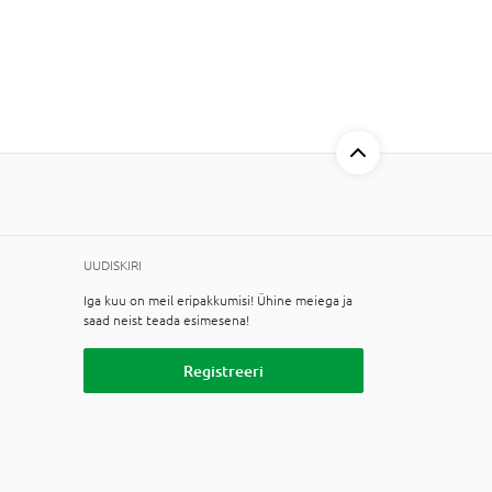
UUDISKIRI
Iga kuu on meil eripakkumisi! Ühine meiega ja
saad neist teada esimesena!
Registreeri