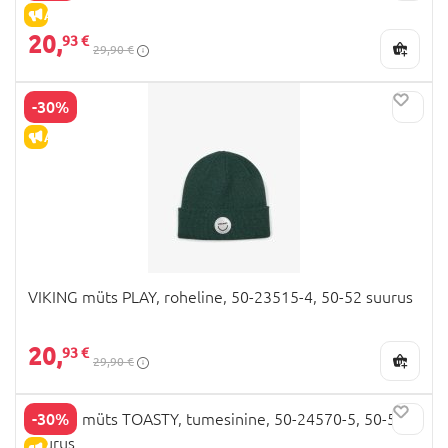
ALLAHINDLUS
20,
93 €
29,90 €
-30%
ALLAHINDLUS
VIKING müts PLAY, roheline, 50-23515-4, 50-52 suurus
20,
93 €
29,90 €
-30%
VIKING müts TOASTY, tumesinine, 50-24570-5, 50-52
suurus