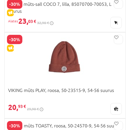
-30%
HUPPA müts-sall COCO 7, lilla, 85070700-70053, L
suurus
ALLAHINDLUS
23,
03 €
32,90 €
-30%
ALLAHINDLUS
VIKING müts PLAY, roosa, 50-23515-9, 54-56 suurus
20,
93 €
29,90 €
-30%
VIKING müts TOASTY, roosa, 50-24570-9, 54-56 suurus