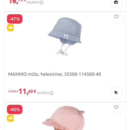
16,
23,90 €
-47%
ALLAHINDLUS
MAXIMO müts, helesinine, 35500-114500-40
11,
69 €
21,99 €
-40%
ALLAHINDLUS