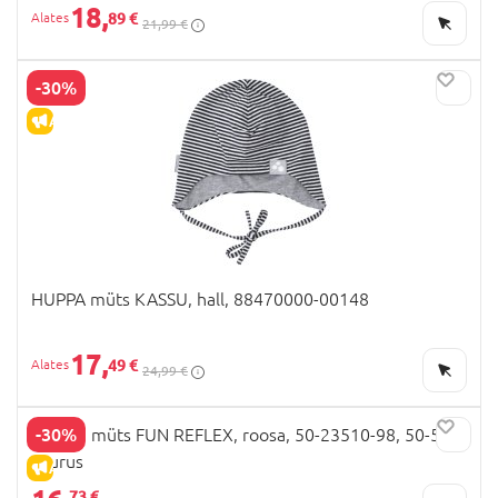
18,
89 €
21,99 €
-30%
ALLAHINDLUS
HUPPA müts KASSU, hall, 88470000-00148
17,
49 €
24,99 €
-30%
VIKING müts FUN REFLEX, roosa, 50-23510-98, 50-52
suurus
ALLAHINDLUS
73 €