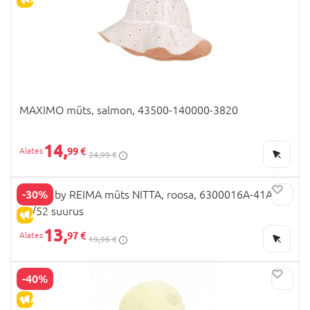
MAXIMO müts, salmon, 43500-140000-3820
14,
99 €
24,99 €
-30%
TUTTA by REIMA müts NITTA, roosa, 6300016A-41A2,
50/52 suurus
ALLAHINDLUS
13,
97 €
19,95 €
-40%
ALLAHINDLUS