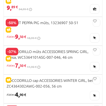
ALLAHINDLUS
9,
89 €
34,99 €
-50%
NAME IT PEPPA PIG müts, 13236907 50-51
ALLAHINDLUS
9,
50 €
18,99 €
-37%
COCCODRILLO müts ACCESSORIES SPRING GIRL,
roosa, WC5364101ASG-007-046, 46 cm
ALLAHINDLUS
7,
50 €
11,90 €
ALLAHINDLUS
COCCODRILLO cap ACCESSORIES WINTER GIRL, beige,
ZC4364302AWG-002-056, 56 cm
4,
90 €