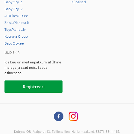
BabyCity.lt
Küpsised
BabyCity.lv
Jukukeskus.ee
ZaisluPlaneta.lt
ToysPlanet.lv
Kotryna Group
BabyCity.ee
UUDISKIRI
Iga kuu on meil eripakkumisi! Ühine
meiega ja saad neist teada
esimesena!
Registreeri
Kotryna OÜ
, Valge tn 13, Tallinna linn, Harju maakond, EESTI, EE-11415,