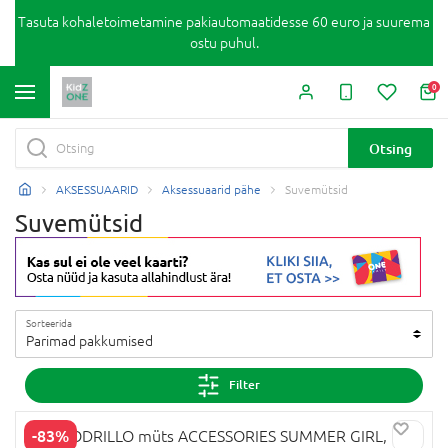
Tasuta kohaletoimetamine pakiautomaatidesse 60 euro ja suurema
ostu puhul.
0
Otsing
AKSESSUAARID
Aksessuaarid pähe
Suvemütsid
Suvemütsid
Sorteerida
Parimad pakkumised
Filter
-83%
COCCODRILLO müts ACCESSORIES SUMMER GIRL,