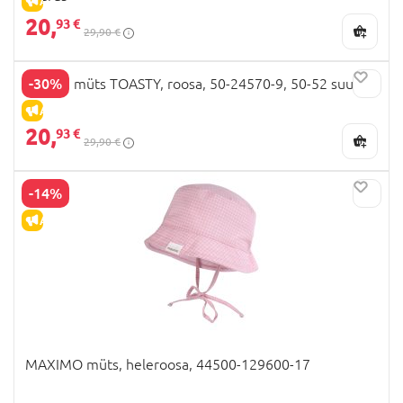
ALLAHINDLUS
20,
93 €
29,90 €
-30%
VIKING müts TOASTY, roosa, 50-24570-9, 50-52 suurus
ALLAHINDLUS
20,
93 €
29,90 €
-14%
ALLAHINDLUS
MAXIMO müts, heleroosa, 44500-129600-17