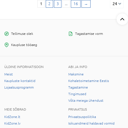
1
2
3
...
16
→
24
Tellimuse olek
Tagastamise vorm
Kaupluse tööaeg
ÜLDINE INFORMATISOON
ABI JA INFO
Meist
Maksmine
Kaupluste kontaktid
Kohaletoimetamine Eestis
Lojaalsusprogramm
Tagastamine
Tingimused
Võta meiega ühendust
MEIE SÕBRAD
PRIVAATSUS
KidZone.lt
Privaatsuspoliitika
KidZone.lv
Isikuandmeid haldavad vormid