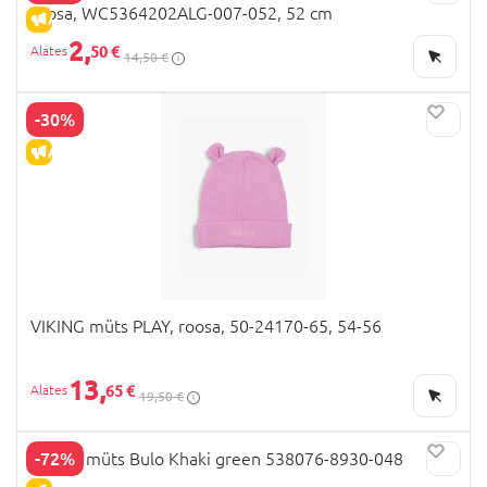
roosa, WC5364202ALG-007-052, 52 cm
ALLAHINDLUS
2,
50 €
14,50 €
-30%
ALLAHINDLUS
VIKING müts PLAY, roosa, 50-24170-65, 54-56
13,
65 €
19,50 €
-72%
REIMA müts Bulo Khaki green 538076-8930-048