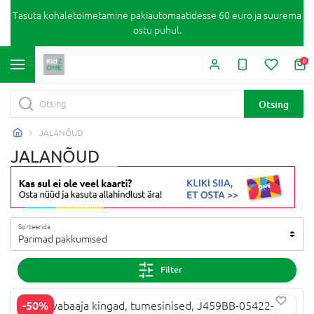
Tasuta kohaletoimetamine pakiautomaatidesse 60 euro ja suurema
ostu puhul.
0
Otsing
JALANÕUD
JALANÕUD
Sorteerida
Parimad pakkumised
Filter
-50%
GEOX vabaaja kingad, tumesinised, J459BB-05422-