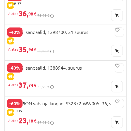
C0693
ALLAHINDLUS
36,
98 €
73,95 €
-40%
PRIMIGI sandaalid, 1398700, 31 suurus
ALLAHINDLUS
35,
94 €
59,90 €
-40%
PRIMIGI sandaalid, 1388944, suurus
ALLAHINDLUS
37,
74 €
62,90 €
-60%
CHAMPION vabaaja kingad, S32872-WW005, 36,5
suurus
ALLAHINDLUS
23,
18 €
57,95 €