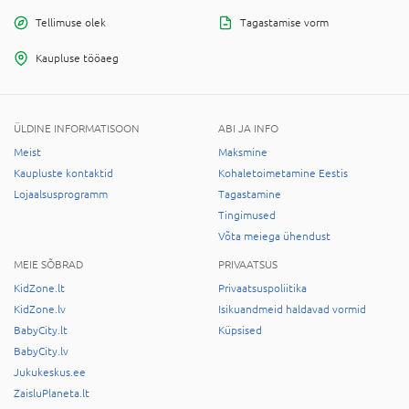
Tellimuse olek
Tagastamise vorm
Kaupluse tööaeg
ÜLDINE INFORMATISOON
ABI JA INFO
Meist
Maksmine
Kaupluste kontaktid
Kohaletoimetamine Eestis
Lojaalsusprogramm
Tagastamine
Tingimused
Võta meiega ühendust
MEIE SÕBRAD
PRIVAATSUS
KidZone.lt
Privaatsuspoliitika
KidZone.lv
Isikuandmeid haldavad vormid
BabyCity.lt
Küpsised
BabyCity.lv
Jukukeskus.ee
ZaisluPlaneta.lt