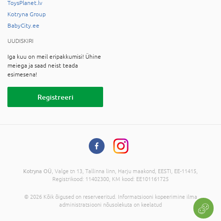
ToysPlanet.lv
Kotryna Group
BabyCity.ee
UUDISKIRI
Iga kuu on meil eripakkumisi! Ühine
meiega ja saad neist teada
esimesena!
Registreeri
Kotryna OÜ
, Valge tn 13, Tallinna linn, Harju maakond, EESTI, EE-11415,
Registrikood: 11402300, KM kood: EE101161725
© 2026 Kõik õigused on reserveeritud. Informatsiooni kopeerimine ilma
administratsiooni nõusolekuta on keelatud