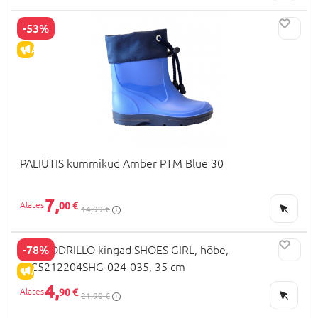
-53%
ALLAHINDLUS
PALIŪTIS kummikud Amber PTM Blue 30
7,
00 €
14,99 €
-78%
COCCODRILLO kingad SHOES GIRL, hõbe,
WC5212204SHG-024-035, 35 cm
ALLAHINDLUS
4,
90 €
21,90 €