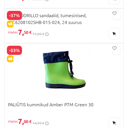
-37%
COCCODRILLO sandaalid, tumesinised,
WC6208102SHB-015-024, 24 suurus
ALLAHINDLUS
7,
50 €
11,90 €
-53%
ALLAHINDLUS
PALIŪTIS kummikud Amber PTM Green 30
7,
00 €
14,99 €