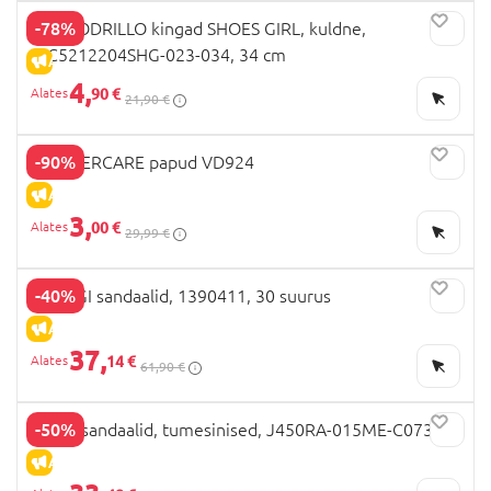
-78%
COCCODRILLO kingad SHOES GIRL, kuldne,
WC5212204SHG-023-034, 34 cm
ALLAHINDLUS
4,
90 €
21,90 €
-90%
MOTHERCARE papud VD924
ALLAHINDLUS
3,
00 €
29,99 €
-40%
PRIMIGI sandaalid, 1390411, 30 suurus
ALLAHINDLUS
37,
14 €
61,90 €
-50%
GEOX sandaalid, tumesinised, J450RA-015ME-C0735
ALLAHINDLUS