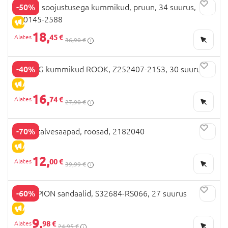
-50%
CELAVI soojustusega kummikud, pruun, 34 suurus,
320145-2588
ALLAHINDLUS
18,
45 €
36,90 €
-40%
ZIG ZAG kummikud ROOK, Z252407-2153, 30 suurus
ALLAHINDLUS
16,
74 €
27,90 €
-70%
BEPPI talvesaapad, roosad, 2182040
ALLAHINDLUS
12,
00 €
39,99 €
-60%
CHAMPION sandaalid, S32684-RS066, 27 suurus
ALLAHINDLUS
9,
98 €
24,95 €