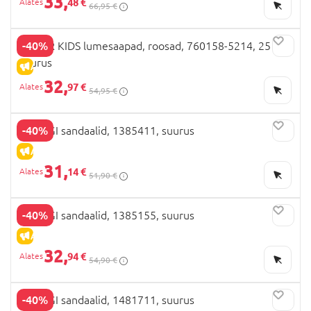
33,
48 €
66,95 €
-40%
COLOR KIDS lumesaapad, roosad, 760158-5214, 25
suurus
ALLAHINDLUS
32,
97 €
54,95 €
-40%
PRIMIGI sandaalid, 1385411, suurus
ALLAHINDLUS
31,
14 €
51,90 €
-40%
PRIMIGI sandaalid, 1385155, suurus
ALLAHINDLUS
32,
94 €
54,90 €
-40%
PRIMIGI sandaalid, 1481711, suurus