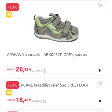
-30%
ALLAHINDLUS
APAWWA sandaalid, ABX0252P-GREY, suurus
20,
93 €
29,90 €
-50%
MOTHERCARE tekstiilist jalanõud 3 tk., FD364
ALLAHINDLUS
18,
48 €
36,95 €