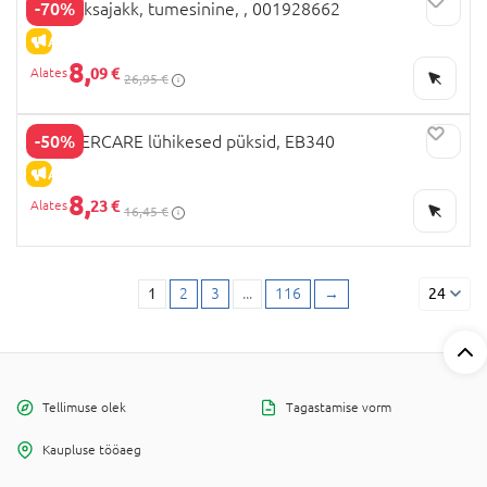
-70%
OVS teksajakk, tumesinine, , 001928662
ALLAHINDLUS
8,
09 €
26,95 €
-50%
MOTHERCARE lühikesed püksid, EB340
ALLAHINDLUS
8,
23 €
16,45 €
1
2
3
...
116
→
24
Tellimuse olek
Tagastamise vorm
Kaupluse tööaeg