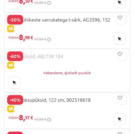
8,
50 €
16,99 €
-50%
NEXT lühikeste varrukatega t-särk, AG3596, 152
ALLAHINDLUS
8,
98 €
17,95 €
-60%
NEXT püksid, A82738 104
ALLAHINDLUS
Vabandame, ajutiselt puudub
-40%
OVS jooksupüksid, 122 cm, 002518618
ALLAHINDLUS
8,
37 €
13,95 €