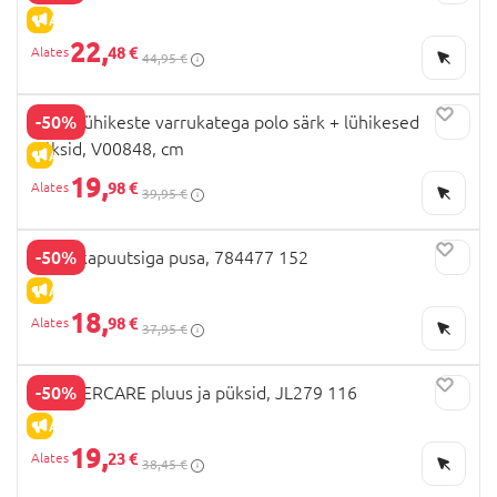
ALLAHINDLUS
22,
48 €
44,95 €
-50%
NEXT lühikeste varrukatega polo särk + lühikesed
püksid, V00848, cm
ALLAHINDLUS
19,
98 €
39,95 €
-50%
NEXT kapuutsiga pusa, 784477 152
ALLAHINDLUS
18,
98 €
37,95 €
-50%
MOTHERCARE pluus ja püksid, JL279 116
ALLAHINDLUS
19,
23 €
38,45 €