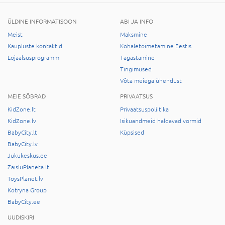
ÜLDINE INFORMATISOON
ABI JA INFO
Meist
Maksmine
Kaupluste kontaktid
Kohaletoimetamine Eestis
Lojaalsusprogramm
Tagastamine
Tingimused
Võta meiega ühendust
MEIE SÕBRAD
PRIVAATSUS
KidZone.lt
Privaatsuspoliitika
KidZone.lv
Isikuandmeid haldavad vormid
BabyCity.lt
Küpsised
BabyCity.lv
Jukukeskus.ee
ZaisluPlaneta.lt
ToysPlanet.lv
Kotryna Group
BabyCity.ee
UUDISKIRI