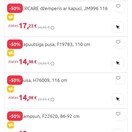
-50%
MOTHERCARE džemperis ar kapuci, JM996 116
ALLAHINDLUS
17,
23 €
34,45 €
-50%
NEXT kapuutsiga pusa, F19783, 110 cm
ALLAHINDLUS
14,
98 €
29,95 €
-50%
NEXT pusa, H76009, 116 cm
ALLAHINDLUS
14,
98 €
29,95 €
-50%
NEXT kampsun, F22620, 86-92 cm
ALLAHINDLUS