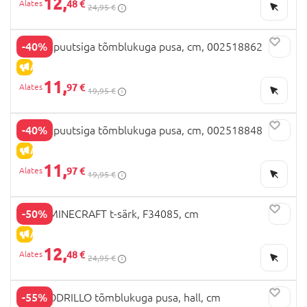
12,
48 €
24,95 €
-40%
OVS kapuutsiga tõmblukuga pusa, cm, 002518862
ALLAHINDLUS
11,
97 €
19,95 €
-40%
OVS kapuutsiga tõmblukuga pusa, cm, 002518848
ALLAHINDLUS
11,
97 €
19,95 €
-50%
NEXT MINECRAFT t-särk, F34085, cm
ALLAHINDLUS
12,
48 €
24,95 €
-55%
COCCODRILLO tõmblukuga pusa, hall, cm