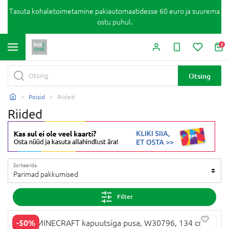
Tasuta kohaletoimetamine pakiautomaatidesse 60 euro ja suurema
ostu puhul.
0
Otsing
Poisid
Riided
Riided
Sorteerida
Parimad pakkumised
Filter
-50%
NEXT MINECRAFT kapuutsiga pusa, W30796, 134 cm