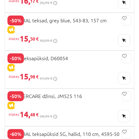
16,
17 €
26,95 €
-50%
MAYORAL teksad, grey blue, 543-83, 157 cm
ALLAHINDLUS
15,
50 €
30,99 €
-50%
NEXT teksapüksid, D60054
ALLAHINDLUS
15,
98 €
31,95 €
-50%
MOTHERCARE džinsi, JM525 116
ALLAHINDLUS
14,
48 €
28,95 €
-60%
MAYORAL teksapüksid 5G, hallid, 110 cm, 4595-50