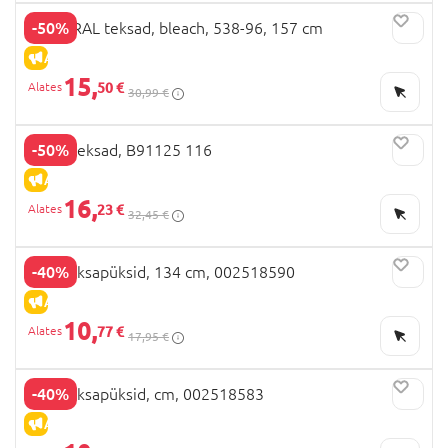
-50%
MAYORAL teksad, bleach, 538-96, 157 cm
ALLAHINDLUS
15,
50 €
30,99 €
-50%
NEXT teksad, B91125 116
ALLAHINDLUS
16,
23 €
32,45 €
-40%
OVS teksapüksid, 134 cm, 002518590
ALLAHINDLUS
10,
77 €
17,95 €
-40%
OVS teksapüksid, cm, 002518583
ALLAHINDLUS