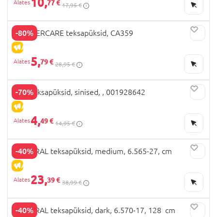
10,
77 €
17,95 €
-80%
MOTHERCARE teksapüksid, CA359
ALLAHINDLUS
5,
79 €
28,95 €
-70%
OVS teksapüksid, sinised, , 001928642
ALLAHINDLUS
4,
49 €
14,95 €
-40%
MAYORAL teksapüksid, medium, 6.565-27, cm
ALLAHINDLUS
23,
39 €
38,99 €
-40%
MAYORAL teksapüksid, dark, 6.570-17, 128 cm