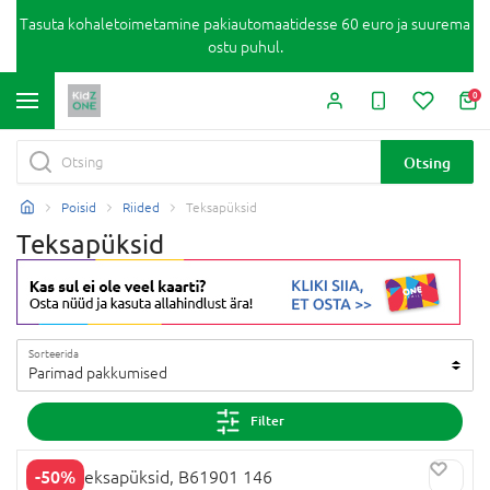
Tasuta kohaletoimetamine pakiautomaatidesse 60 euro ja suurema
ostu puhul.
0
Otsing
Poisid
Riided
Teksapüksid
Teksapüksid
Sorteerida
Parimad pakkumised
Filter
-50%
NEXT teksapüksid, B61901 146