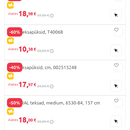
ALLAHINDLUS
18,
98 €
37,95 €
-60%
NEXT teksapüksid, T40068
ALLAHINDLUS
10,
38 €
25,95 €
-40%
OVS teksapüksid, cm, 002515248
ALLAHINDLUS
17,
97 €
29,95 €
-50%
MAYORAL teksad, medium, 6530-84, 157 cm
ALLAHINDLUS
18,
00 €
35,99 €