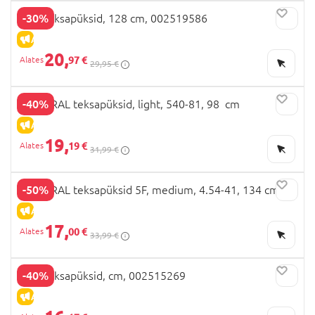
-30%
OVS teksapüksid, 128 cm, 002519586
ALLAHINDLUS
20,
97 €
29,95 €
-40%
MAYORAL teksapüksid, light, 540-81, 98 cm
ALLAHINDLUS
19,
19 €
31,99 €
-50%
MAYORAL teksapüksid 5F, medium, 4.54-41, 134 cm
ALLAHINDLUS
17,
00 €
33,99 €
-40%
OVS teksapüksid, cm, 002515269
ALLAHINDLUS