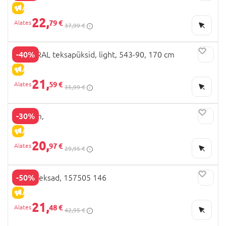
ALLAHINDLUS
22,
79 €
37,99 €
-40%
MAYORAL teksapüksid, light, 543-90, 170 cm
ALLAHINDLUS
21,
59 €
35,99 €
-30%
OVS cm,
ALLAHINDLUS
20,
97 €
29,95 €
-50%
NEXT teksad, 157505 146
ALLAHINDLUS
21,
48 €
42,95 €