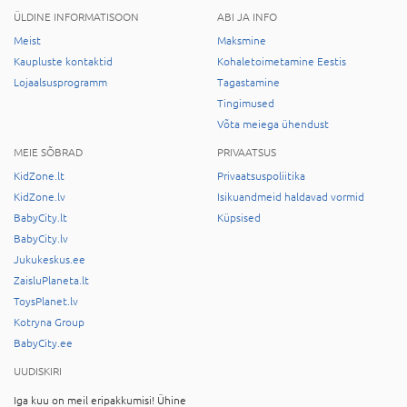
ÜLDINE INFORMATISOON
ABI JA INFO
Meist
Maksmine
Kaupluste kontaktid
Kohaletoimetamine Eestis
Lojaalsusprogramm
Tagastamine
Tingimused
Võta meiega ühendust
MEIE SÕBRAD
PRIVAATSUS
KidZone.lt
Privaatsuspoliitika
KidZone.lv
Isikuandmeid haldavad vormid
BabyCity.lt
Küpsised
BabyCity.lv
Jukukeskus.ee
ZaisluPlaneta.lt
ToysPlanet.lv
Kotryna Group
BabyCity.ee
UUDISKIRI
Iga kuu on meil eripakkumisi! Ühine