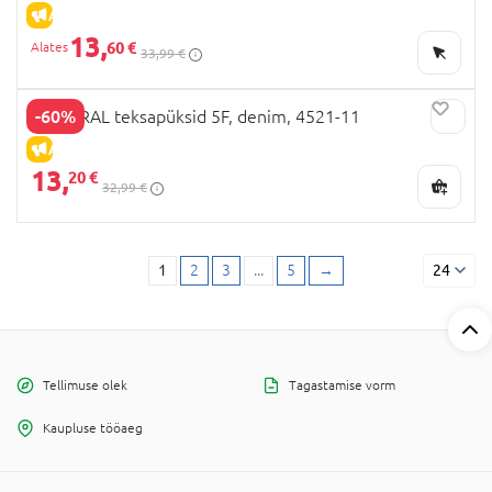
ALLAHINDLUS
13,
60 €
33,99 €
-60%
MAYORAL teksapüksid 5F, denim, 4521-11
ALLAHINDLUS
13,
20 €
32,99 €
1
2
3
...
5
→
24
Tellimuse olek
Tagastamise vorm
Kaupluse tööaeg