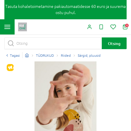
Tasuta kohaletoimetamine pakiautomaatidesse 60 euro ja suurema
ostu puhul.
0
Otsing
Tagasi
TÜDRUKUD
Riided
Särgid, pluusid
ALLAHINDLUS