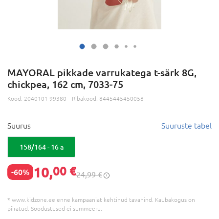
MAYORAL pikkade varrukatega t-särk 8G,
chickpea, 162 cm, 7033-75
Kood:
2040101-99380
Ribakood:
8445445450058
Suurus
Suuruste tabel
158/164 - 16 a
10,
00 €
-60%
24,99 €
* www.kidzone.ee enne kampaaniat kehtinud tavahind. Kaubakogus on
piiratud. Soodustused ei summeeru.