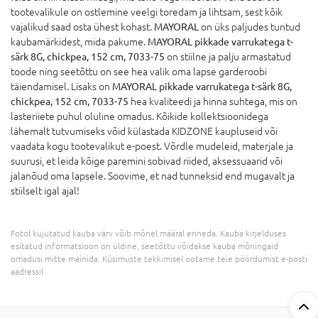
tootevalikule on ostlemine veelgi toredam ja lihtsam, sest kõik
vajalikud saad osta ühest kohast.
MAYORAL
on üks paljudes tuntud
kaubamärkidest, mida pakume.
MAYORAL pikkade varrukatega t-
särk 8G, chickpea, 152 cm, 7033-75
on stiilne ja palju armastatud
toode ning seetõttu on see hea valik oma lapse garderoobi
täiendamisel. Lisaks on
MAYORAL pikkade varrukatega t-särk 8G,
chickpea, 152 cm, 7033-75
hea kvaliteedi ja hinna suhtega, mis on
lasteriiete puhul oluline omadus. Kõikide kollektsioonidega
lähemalt tutvumiseks võid külastada KIDZONE kaupluseid või
vaadata kogu tootevalikut e-poest. Võrdle mudeleid, materjale ja
suurusi, et leida kõige paremini sobivad riided, aksessuaarid või
jalanõud oma lapsele. Soovime, et nad tunneksid end mugavalt ja
stiilselt igal ajal!
Fotol kujutatud kauba värv võib mõnel määral erineda. Kauba kirjelduses
esitatud informatsioon on üldine, seetõttu võidakse kauba mõningaid
omadusi mitte mainida. Küsimuste tekkimisel ootame teie pöördumist e-posti
aadressil