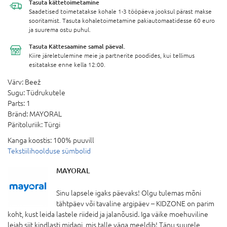
Tasuta
kättetoimetamine
Saadetised toimetatakse kohale 1-3 tööpäeva jooksul pärast makse
sooritamist. Tasuta kohaletoimetamine pakiautomaatidesse 60 euro
ja suurema ostu puhul.
Tasuta Kättesaamine
samal päeval.
Kiire järeletulemine meie ja partnerite poodides, kui tellimus
esitatakse enne kella 12:00.
Värv:
Beež
Sugu:
Tüdrukutele
Parts:
1
Bränd:
MAYORAL
Päritoluriik:
Türgi
Kanga koostis:
100% puuvill
Tekstiilihoolduse sümbolid
MAYORAL
Sinu lapsele igaks päevaks! Olgu tulemas mõni
tähtpäev või tavaline argipäev – KIDZONE on parim
koht, kust leida lastele riideid ja jalanõusid. Iga väike moehuviline
leiab siit kindlasti midagi, mis talle väga meeldib! Tänu suurele