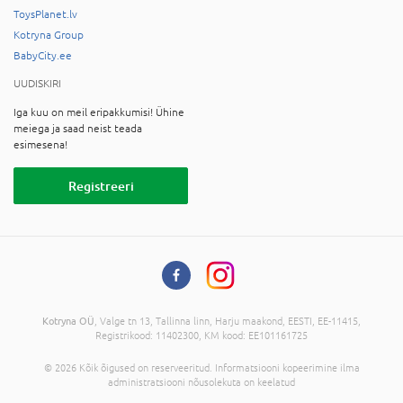
ToysPlanet.lv
Kotryna Group
BabyCity.ee
UUDISKIRI
Iga kuu on meil eripakkumisi! Ühine
meiega ja saad neist teada
esimesena!
Registreeri
Kotryna OÜ
, Valge tn 13, Tallinna linn, Harju maakond, EESTI, EE-11415,
Registrikood: 11402300, KM kood: EE101161725
© 2026 Kõik õigused on reserveeritud. Informatsiooni kopeerimine ilma
administratsiooni nõusolekuta on keelatud