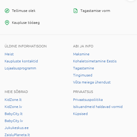
Tellimuse olek
Tagastamise vorm
Kaupluse tööaeg
ÜLDINE INFORMATISOON
ABI JA INFO
Meist
Maksmine
Kaupluste kontaktid
Kohaletoimetamine Eestis
Lojaalsusprogramm
Tagastamine
Tingimused
Võta meiega ühendust
MEIE SÕBRAD
PRIVAATSUS
KidZone.lt
Privaatsuspoliitika
KidZone.lv
Isikuandmeid haldavad vormid
BabyCity.lt
Küpsised
BabyCity.lv
Jukukeskus.ee
ZaisluPlaneta.lt