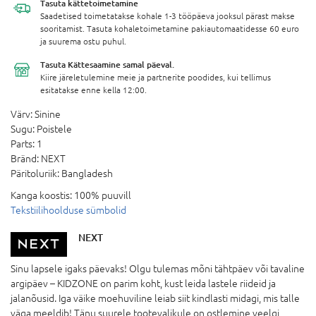
Tasuta
kättetoimetamine
Saadetised toimetatakse kohale 1-3 tööpäeva jooksul pärast makse
sooritamist. Tasuta kohaletoimetamine pakiautomaatidesse 60 euro
ja suurema ostu puhul.
Tasuta Kättesaamine
samal päeval.
Kiire järeletulemine meie ja partnerite poodides, kui tellimus
esitatakse enne kella 12:00.
Värv:
Sinine
Sugu:
Poistele
Parts:
1
Bränd:
NEXT
Päritoluriik:
Bangladesh
Kanga koostis:
100% puuvill
Tekstiilihoolduse sümbolid
NEXT
Sinu lapsele igaks päevaks! Olgu tulemas mõni tähtpäev või tavaline
argipäev – KIDZONE on parim koht, kust leida lastele riideid ja
jalanõusid. Iga väike moehuviline leiab siit kindlasti midagi, mis talle
väga meeldib! Tänu suurele tootevalikule on ostlemine veelgi