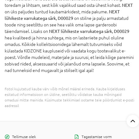
toredam ja lihtsam, sest kõik vajalikud saad osta ühest kohast.
NEXT
on üks paljudes tuntud kaubamärkidest, mida pakume.
NEXT
lühikeste varrukatega särk, D00029
on stiilne ja palju armastatud
toode ning seetõttu on see hea valik oma lapse garderoobi
täiendamisel. Lisaks on
NEXT lühikeste varrukatega särk, D00029
hea kvaliteedi ja hinna suhtega, mis on lasteriiete puhul oluline
omadus. Kõikide kollektsioonidega lähemalt tutvumiseks võid
külastada KIDZONE kaupluseid või vaadata kogu tootevalikut e-
poest. Võrdle mudeleid, materjale ja suurusi, et leida kõige paremini
sobivad riided, aksessuaarid või jalanõud oma lapsele. Soovime, et
nad tunneksid end mugavalt ja stiilselt igal ajal!
Fotol kujutatud kauba värv võib mõnel määral erineda. Kauba kirjelduses
esitatud informatsioon on üldine, seetõttu võidakse kauba mõningaid
omadusi mitte mainida. Küsimuste tekkimisel ootame teie pöördumist e-posti
aadressil
Tellimuse olek
Tagastamise vorm