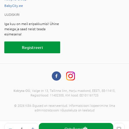
BabyCity.ee
UUDISKIRI
Iga kuu on meil eripakkumisi! Ühine
meiega ja saad neist teada
esimesena!
Registreeri
Kotryna OÜ
, Valge tn 13, Tallinna linn, Harju maakond, EESTI, EE-11415,
Registrikood: 11402300, KM kood: EE101161725
© 2026 Kõik õigused on reserveeritud. Informatsiooni kopeerimine ilma
administratsiooni nõusolekuta on keelatud
Ostukorvi