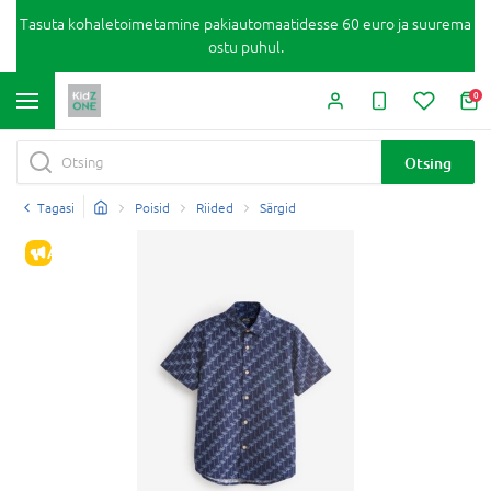
Tasuta kohaletoimetamine pakiautomaatidesse 60 euro ja suurema
ostu puhul.
0
Otsing
Tagasi
Poisid
Riided
Särgid
ALLAHINDLUS