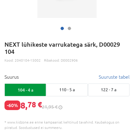
NEXT lühikeste varrukatega särk, D00029
104
Kood:
2040104-15002
Ribakood:
D0002906
Suurus
Suuruste tabel
104 - 4 a
110 - 5 a
122 - 7 a
8,
78 €
-60%
21,95 €
* www.kidzone.ee enne kampaaniat kehtinud tavahind. Kaubakogus on
piiratud. Soodustused ei summeeru.