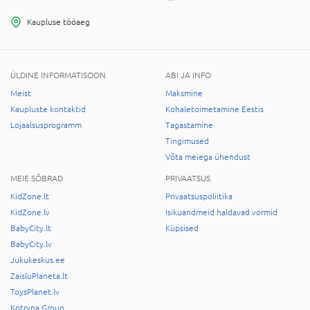
Kaupluse tööaeg
ÜLDINE INFORMATISOON
ABI JA INFO
Meist
Maksmine
Kaupluste kontaktid
Kohaletoimetamine Eestis
Lojaalsusprogramm
Tagastamine
Tingimused
Võta meiega ühendust
MEIE SÕBRAD
PRIVAATSUS
KidZone.lt
Privaatsuspoliitika
KidZone.lv
Isikuandmeid haldavad vormid
BabyCity.lt
Küpsised
BabyCity.lv
Jukukeskus.ee
ZaisluPlaneta.lt
ToysPlanet.lv
Kotryna Group