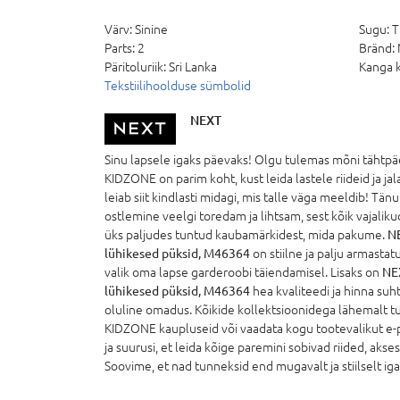
Värv:
Sinine
Sugu:
T
Parts:
2
Bränd:
Päritoluriik:
Sri Lanka
Kanga k
Tekstiilihoolduse sümbolid
NEXT
Sinu lapsele igaks päevaks! Olgu tulemas mõni tähtpäe
KIDZONE on parim koht, kust leida lastele riideid ja ja
leiab siit kindlasti midagi, mis talle väga meeldib! Tän
ostlemine veelgi toredam ja lihtsam, sest kõik vajalik
üks paljudes tuntud kaubamärkidest, mida pakume.
NE
lühikesed püksid, M46364
on stiilne ja palju armasta
valik oma lapse garderoobi täiendamisel. Lisaks on
NEX
lühikesed püksid, M46364
hea kvaliteedi ja hinna suht
oluline omadus. Kõikide kollektsioonidega lähemalt t
KIDZONE kaupluseid või vaadata kogu tootevalikut e-
ja suurusi, et leida kõige paremini sobivad riided, aks
Soovime, et nad tunneksid end mugavalt ja stiilselt igal