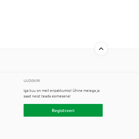
UUDISKIRI
Iga kuu on meil eripakkumisi! Ühine meiega ja
saad neist teada esimesena!
Registreeri