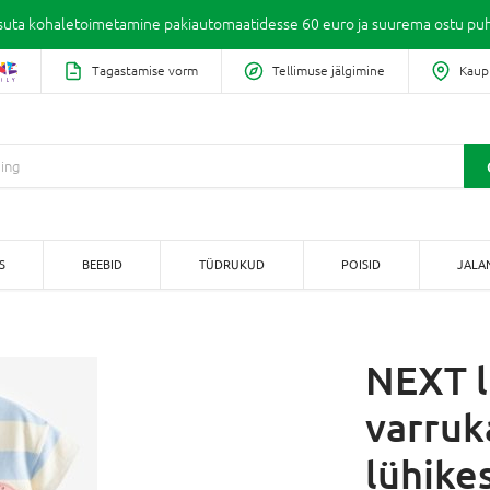
suta kohaletoimetamine pakiautomaatidesse 60 euro ja suurema ostu puh
Tagastamise vorm
Tellimuse jälgimine
Kaup
S
BEEBID
TÜDRUKUD
POISID
JALA
NEXT l
varruk
lühike