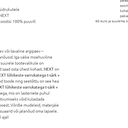
pära
soori
üdrukutele
koha
NEXT
paki
oostis:
100% puuvill
60 euro ja suurema o
v või tavaline argipäev –
lanõusid. Iga väike moehuviline
u suurele tootevalikule on
ud saad osta ühest kohast.
NEXT
on
XT lühikeste varrukatega t-särk +
tud toode ning seetõttu on see hea
T lühikeste varrukatega t-särk +
ega, mis on lasteriiete puhul
utvumiseks võid külastada
poest. Võrdle mudeleid, materjale
essuaarid või jalanõud oma lapsele.
 ajal!