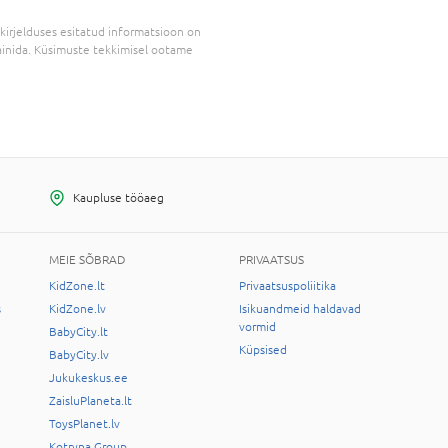
kirjelduses esitatud informatsioon on
inida. Küsimuste tekkimisel ootame
Kaupluse tööaeg
MEIE SÕBRAD
PRIVAATSUS
KidZone.lt
Privaatsuspoliitika
s
KidZone.lv
Isikuandmeid haldavad
vormid
BabyCity.lt
Küpsised
BabyCity.lv
Jukukeskus.ee
ZaisluPlaneta.lt
ToysPlanet.lv
Kotryna Group