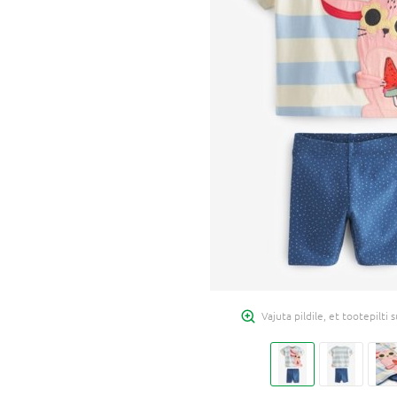
Vajuta pildile, et tootepilti