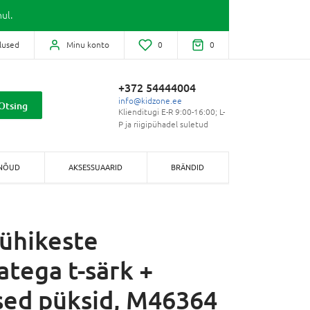
ul.
lused
Minu konto
0
0
+372 54444004
info@kidzone.ee
Otsing
Klienditugi E-R 9:00-16:00; L-
P ja riigipühadel suletud
NÕUD
AKSESSUAARID
BRÄNDID
ühikeste
atega t-särk +
sed püksid, M46364