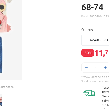
68-74
Kood:
2030401-102
Suurus
62/68 - 3-6 k
11,
7
-50%
* www.kidzone.ee en
Soodustused ei sum
 suurendada
Tasu
kätt
Saad
toim
1-3 t