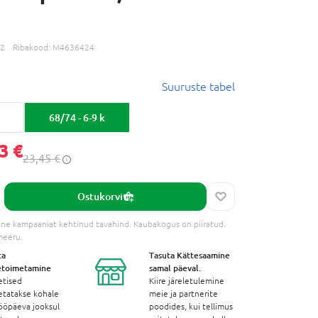
32
Ribakood:
M4636424
Suuruste tabel
68/74 - 6-9 k
3 €
23,45 €
Ostukorvi
ne kampaaniat kehtinud tavahind. Kaubakogus on piiratud.
meeru.
ta
Tasuta Kättesaamine
etoimetamine
samal päeval.
etised
Kiire järeletulemine
etatakse kohale
meie ja partnerite
ööpäeva jooksul
poodides, kui tellimus