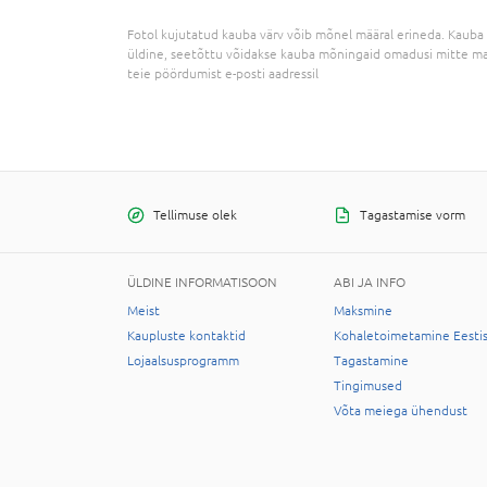
Fotol kujutatud kauba värv võib mõnel määral erineda. Kauba 
üldine, seetõttu võidakse kauba mõningaid omadusi mitte ma
teie pöördumist e-posti aadressil
Tellimuse olek
Tagastamise vorm
ÜLDINE INFORMATISOON
ABI JA INFO
Meist
Maksmine
Kaupluste kontaktid
Kohaletoimetamine Eesti
Lojaalsusprogramm
Tagastamine
Tingimused
Võta meiega ühendust