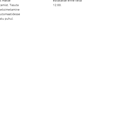
st makse
esitatakse enne kella
tamist. Tasuta
12:00.
letoimetamine
automaatidesse
stu puhul.