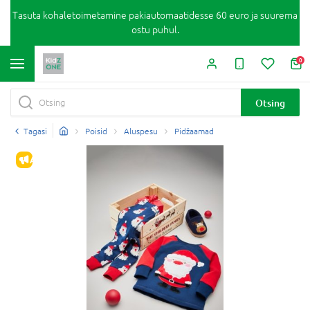
Tasuta kohaletoimetamine pakiautomaatidesse 60 euro ja suurema
ostu puhul.
0
Otsing
Tagasi
Poisid
Aluspesu
Pidžaamad
ALLAHINDLUS