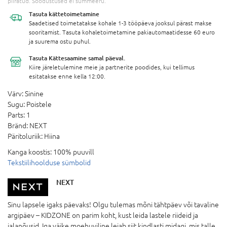
piiratud. Soodustused ei summeeru.
Tasuta
kättetoimetamine
Saadetised toimetatakse kohale 1-3 tööpäeva jooksul pärast makse
sooritamist. Tasuta kohaletoimetamine pakiautomaatidesse 60 euro
ja suurema ostu puhul.
Tasuta Kättesaamine
samal päeval.
Kiire järeletulemine meie ja partnerite poodides, kui tellimus
esitatakse enne kella 12:00.
Värv:
Sinine
Sugu:
Poistele
Parts:
1
Bränd:
NEXT
Päritoluriik:
Hiina
Kanga koostis:
100% puuvill
Tekstiilihoolduse sümbolid
NEXT
Sinu lapsele igaks päevaks! Olgu tulemas mõni tähtpäev või tavaline
argipäev – KIDZONE on parim koht, kust leida lastele riideid ja
jalanõusid. Iga väike moehuviline leiab siit kindlasti midagi, mis talle