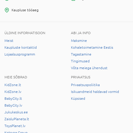
Kaupluse tööaeg
ÜLDINE INFORMATISOON
ABI JA INFO
Meist
Maksmine
Kaupluste kontaktid
Kohaletoimetamine Eestis
Lojaalsusprogramm
Tagastamine
Tingimused
Võta meiega ühendust
MEIE SÕBRAD
PRIVAATSUS
KidZone.lt
Privaatsuspoliitika
KidZone.lv
Isikuandmeid haldavad vormid
BabyCity.lt
Küpsised
BabyCity.lv
Jukukeskus.ee
ZaisluPlaneta.lt
ToysPlanet.lv
Kotryna Group