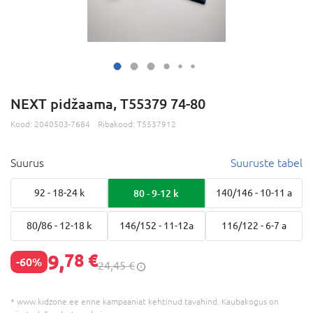
NEXT pidžaama, T55379 74-80
Kood:
2040503-7684
Ribakood:
T5537912
Suurus
Suuruste tabel
92 - 18-24 k
80 - 9-12 k
140/146 - 10-11 a
80/86 - 12-18 k
146/152 - 11-12a
116/122 - 6-7 a
9,
78 €
-60%
24,45 €
* www.kidzone.ee enne kampaaniat kehtinud tavahind. Kaubakogus on