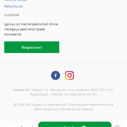
BabyCity.ee
UUDISKIRI
Iga kuu on meil eripakkumisi! Ühine
meiega ja saad neist teada
esimesena!
Registreeri
Kotryna OÜ
, Valge tn 13, Tallinna linn, Harju maakond, EESTI, EE-11415,
Registrikood: 11402300, KM kood: EE101161725
© 2026 Kõik õigused on reserveeritud. Informatsiooni kopeerimine ilma
administratsiooni nõusolekuta on keelatud