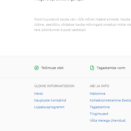
Fotol kujutatud kauba värv võib mõnel määral erineda. Kauba 
üldine, seetõttu võidakse kauba mõningaid omadusi mitte ma
teie pöördumist e-posti aadressil
Tellimuse olek
Tagastamise vorm
ÜLDINE INFORMATISOON
ABI JA INFO
Meist
Maksmine
Kaupluste kontaktid
Kohaletoimetamine Eesti
Lojaalsusprogramm
Tagastamine
Tingimused
Võta meiega ühendust