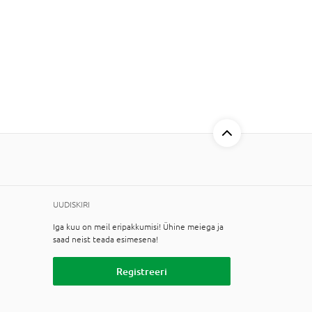
UUDISKIRI
Iga kuu on meil eripakkumisi! Ühine meiega ja
saad neist teada esimesena!
Registreeri