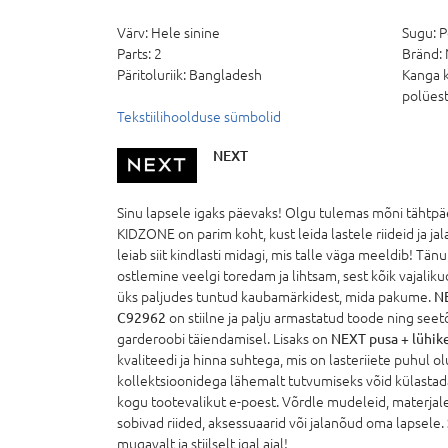
Värv:
Hele sinine
Sugu:
P
Parts:
2
Bränd:
Päritoluriik:
Bangladesh
Kanga k
polües
Tekstiilihoolduse sümbolid
NEXT
Sinu lapsele igaks päevaks! Olgu tulemas mõni tähtpäe
KIDZONE on parim koht, kust leida lastele riideid ja ja
leiab siit kindlasti midagi, mis talle väga meeldib! Tän
ostlemine veelgi toredam ja lihtsam, sest kõik vajalik
üks paljudes tuntud kaubamärkidest, mida pakume.
NE
C92962
on stiilne ja palju armastatud toode ning seet
garderoobi täiendamisel. Lisaks on
NEXT pusa + lühik
kvaliteedi ja hinna suhtega, mis on lasteriiete puhul o
kollektsioonidega lähemalt tutvumiseks võid külasta
kogu tootevalikut e-poest. Võrdle mudeleid, materjale 
sobivad riided, aksessuaarid või jalanõud oma lapsele
mugavalt ja stiilselt igal ajal!