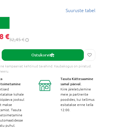
Suuruste tabel
8 €
32,45 €
Ostukorvi
ne kampaaniat kehtinud tavahind. Kaubakogus on piiratud.
meeru.
ta
Tasuta Kättesaamine
etoimetamine
samal päeval.
etised
Kiire järeletulemine
etatakse kohale
meie ja partnerite
ööpäeva jooksul
poodides, kui tellimus
st makse
esitatakse enne kella
tamist. Tasuta
12:00.
letoimetamine
automaatidesse
stu puhul.