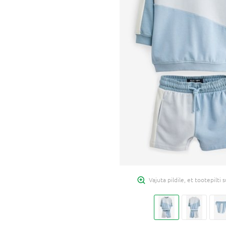
Vajuta pildile, et tootepilti