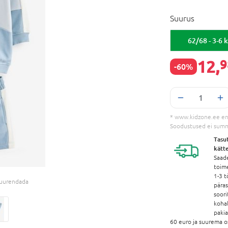
Suurus
62/68 - 3-6 k
12,
9
-60%
* www.kidzone.ee en
Soodustused ei sum
Tasu
kätt
Saad
toim
1-3 t
 suurendada
pära
soori
koha
paki
60 euro ja suurema o