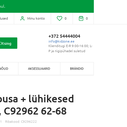
ul.
lused
Minu konto
0
0
+372 54444004
info@kidzone.ee
Otsing
Klienditugi E-R 9:00-16:00; L-
P ja riigipühadel suletud
NÕUD
AKSESSUAARID
BRÄNDID
usa + lühikesed
, C92962 62-68
11
Ribakood:
C9296222