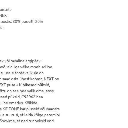
oistele
NEXT
oostis:
80% puuvill, 20%
ter
v või tavaline argipäev –
lanõusid. Iga väike moehuviline
u suurele tootevalikule on
ud saad osta ühest kohast.
NEXT
on
XT pusa + lühikesed püksid,
õttu on see hea valik oma lapse
esed püksid, C92962
hea
luline omadus. Kõikide
da KIDZONE kaupluseid või vaadata
ja suurusi, et leida kõige paremini
. Soovime, et nad tunneksid end