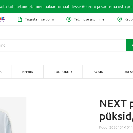
suta kohaletoimetamine pakiautomaatidesse 60 euro ja suurema ostu puh
Tagastamise vorm
Tellimuse jälgimine
Kaup
S
BEEBID
TÜDRUKUD
POISID
JALA
NEXT p
püksid
Kood:
2030401-101