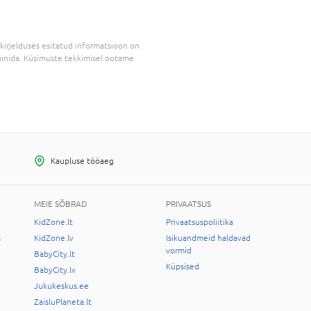
kirjelduses esitatud informatsioon on
inida. Küsimuste tekkimisel ootame
Kaupluse tööaeg
MEIE SÕBRAD
PRIVAATSUS
KidZone.lt
Privaatsuspoliitika
s
KidZone.lv
Isikuandmeid haldavad
vormid
BabyCity.lt
Küpsised
BabyCity.lv
Jukukeskus.ee
ZaisluPlaneta.lt