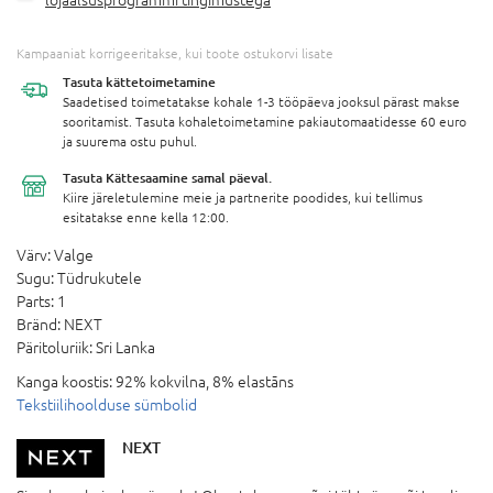
Kampaaniat korrigeeritakse, kui toote ostukorvi lisate
Tasuta
kättetoimetamine
Saadetised toimetatakse kohale 1-3 tööpäeva jooksul pärast makse
sooritamist. Tasuta kohaletoimetamine pakiautomaatidesse 60 euro
ja suurema ostu puhul.
Tasuta Kättesaamine
samal päeval.
Kiire järeletulemine meie ja partnerite poodides, kui tellimus
esitatakse enne kella 12:00.
Värv:
Valge
Sugu:
Tüdrukutele
Parts:
1
Bränd:
NEXT
Päritoluriik:
Sri Lanka
Kanga koostis:
92% kokvilna, 8% elastāns
Tekstiilihoolduse sümbolid
NEXT