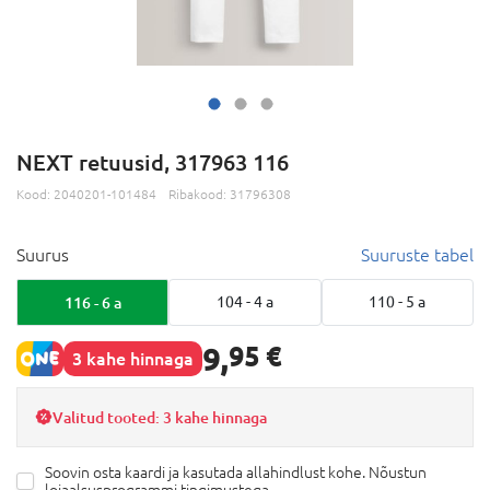
NEXT retuusid, 317963 116
Kood:
2040201-101484
Ribakood:
31796308
Suurus
Suuruste tabel
116 - 6 a
104 - 4 a
110 - 5 a
9,
95 €
3 kahe hinnaga
Valitud tooted: 3 kahe hinnaga
Soovin osta kaardi ja kasutada allahindlust kohe. Nõustun
lojaalsusprogrammi tingimustega