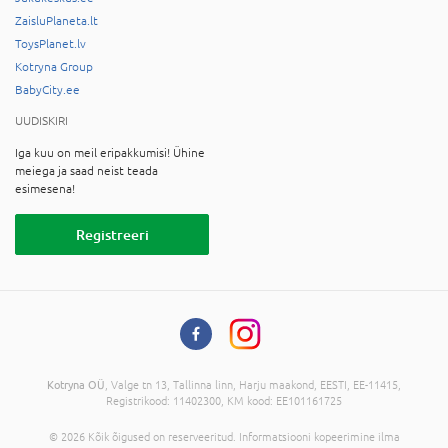
ZaisluPlaneta.lt
ToysPlanet.lv
Kotryna Group
BabyCity.ee
UUDISKIRI
Iga kuu on meil eripakkumisi! Ühine
meiega ja saad neist teada
esimesena!
Registreeri
Kotryna OÜ
, Valge tn 13, Tallinna linn, Harju maakond, EESTI, EE-11415,
Registrikood: 11402300, KM kood: EE101161725
© 2026 Kõik õigused on reserveeritud. Informatsiooni kopeerimine ilma