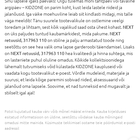
Sinu lapsele igaks päevaks! Olgu tulemas mõni tähtpäev või tavaline
argipäev – KIDZONE on parim koht, kust leida lastele riideid ja
jalanõusid. Iga väike moehuviline leiab siit kindlasti midagi, mis talle
väga meeldib! Tänu suurele tootevalikule on ostlemine veelgi
toredam ja lihtsam, sest kõik vajalikud saad osta ühest kohast.
NEXT
on üks paljudes tuntud kaubamärkidest, mida pakume.
NEXT
retuusid, 317963 110
on stiilne ja palju armastatud toode ning
seetõttu on see hea valik oma lapse garderoobi täiendamisel. Lisaks
on
NEXT retuusid, 317963 110
hea kvaliteedi ja hinna suhtega, mis
on lasteriiete puhul oluline omadus. Kõikide kollektsioonidega
lähemalt tutvumiseks võid külastada KIDZONE kaupluseid või
vaadata kogu tootevalikut e-poest. Võrdle mudeleid, materjale ja
suurusi, et leida kõige paremini sobivad riided, aksessuaarid või
jalanõud oma lapsele. Soovime, et nad tunneksid end mugavalt ja
stiilselt igal ajal!
Fotol kujutatud kauba värv võib mõnel määral erineda. Kauba kirjelduses
esitatud informatsioon on üldine, seetõttu võidakse kauba mõningaid
omadusi mitte mainida. Küsimuste tekkimisel ootame teie pöördumist e-posti
aadressil