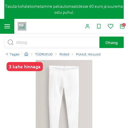
Tasuta kohaletoimetamine pakiautomaatidesse 60 euro ja suurema
ostu puhul.
0
Otsing
Tagasi
TÜDRUKUD
Riided
Püksid, retuusid
3 kahe hinnaga