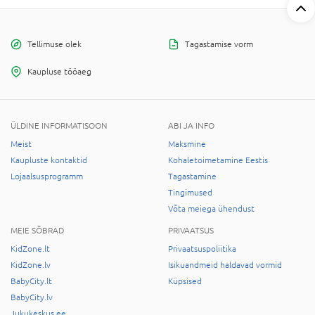
Tellimuse olek
Tagastamise vorm
Kaupluse tööaeg
ÜLDINE INFORMATISOON
ABI JA INFO
Meist
Maksmine
Kaupluste kontaktid
Kohaletoimetamine Eestis
Lojaalsusprogramm
Tagastamine
Tingimused
Võta meiega ühendust
MEIE SÕBRAD
PRIVAATSUS
KidZone.lt
Privaatsuspoliitika
KidZone.lv
Isikuandmeid haldavad vormid
BabyCity.lt
Küpsised
BabyCity.lv
Jukukeskus.ee