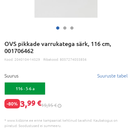
OVS pikkade varrukatega särk, 116 cm,
001706462
Kood:
2040104-14529
Ribakood:
8057274055856
Suurus
Suuruste tabel
116 - 5-6 a
3,
99 €
-80%
19,95 €
* www.kidzone.ee enne kampaaniat kehtinud tavahind. Kaubakogus on
piiratud. Soodustused ei summeeru.