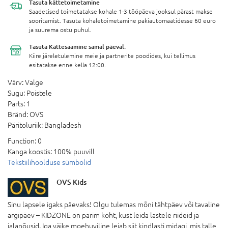
Tasuta
kättetoimetamine
Saadetised toimetatakse kohale 1-3 tööpäeva jooksul pärast makse
sooritamist. Tasuta kohaletoimetamine pakiautomaatidesse 60 euro
ja suurema ostu puhul.
Tasuta Kättesaamine
samal päeval.
Kiire järeletulemine meie ja partnerite poodides, kui tellimus
esitatakse enne kella 12:00.
Värv:
Valge
Sugu:
Poistele
Parts:
1
Bränd:
OVS
Päritoluriik:
Bangladesh
Function:
0
Kanga koostis:
100% puuvill
Tekstiilihoolduse sümbolid
OVS Kids
Sinu lapsele igaks päevaks! Olgu tulemas mõni tähtpäev või tavaline
argipäev – KIDZONE on parim koht, kust leida lastele riideid ja
jalanõusid. Iga väike moehuviline leiab siit kindlasti midagi, mis talle