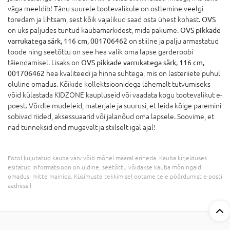
väga meeldib! Tänu suurele tootevalikule on ostlemine veelgi
toredam ja lihtsam, sest kõik vajalikud saad osta ühest kohast.
OVS
on üks paljudes tuntud kaubamärkidest, mida pakume.
OVS pikkade
varrukatega särk, 116 cm, 001706462
on stiilne ja palju armastatud
toode ning seetõttu on see hea valik oma lapse garderoobi
täiendamisel. Lisaks on
OVS pikkade varrukatega särk, 116 cm,
001706462
hea kvaliteedi ja hinna suhtega, mis on lasteriiete puhul
oluline omadus. Kõikide kollektsioonidega lähemalt tutvumiseks
võid külastada KIDZONE kaupluseid või vaadata kogu tootevalikut e-
poest. Võrdle mudeleid, materjale ja suurusi, et leida kõige paremini
sobivad riided, aksessuaarid või jalanõud oma lapsele. Soovime, et
nad tunneksid end mugavalt ja stiilselt igal ajal!
Fotol kujutatud kauba värv võib mõnel määral erineda. Kauba kirjelduses
esitatud informatsioon on üldine, seetõttu võidakse kauba mõningaid
omadusi mitte mainida. Küsimuste tekkimisel ootame teie pöördumist e-posti
aadressil