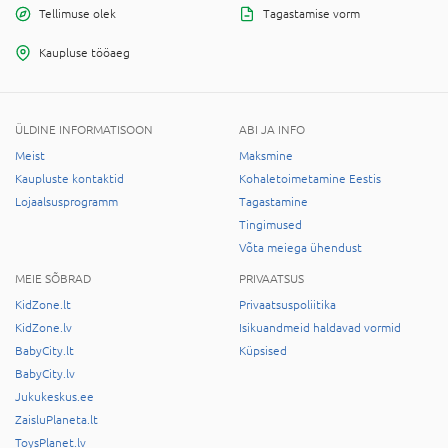
Tellimuse olek
Tagastamise vorm
Kaupluse tööaeg
ÜLDINE INFORMATISOON
ABI JA INFO
Meist
Maksmine
Kaupluste kontaktid
Kohaletoimetamine Eestis
Lojaalsusprogramm
Tagastamine
Tingimused
Võta meiega ühendust
MEIE SÕBRAD
PRIVAATSUS
KidZone.lt
Privaatsuspoliitika
KidZone.lv
Isikuandmeid haldavad vormid
BabyCity.lt
Küpsised
BabyCity.lv
Jukukeskus.ee
ZaisluPlaneta.lt
ToysPlanet.lv