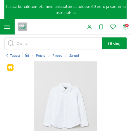
Tasuta kohaletoimetamine pakiautomaatidesse 60 euro ja suurema
ostu puhul.
0
Otsing
Tagasi
Poisid
Riided
Särgid
ALLAHINDLUS