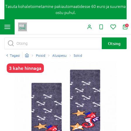
Tasuta kohaletoimetamine pakiautomaatidesse 60 euro ja suurema
ostu puhul.
0
Otsing
Tagasi
Poisid
Aluspesu
Sokid
3 kahe hinnaga