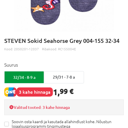
STEVEN Sokid Seahorse Grey 004-155 32-34
Kood:
2050201-12037
Ribakood:
RC155004E
Suurus
32/34 - 8-9 a
29/31 - 7-8 a
1,
99 €
3 kahe hinnaga
Valitud tooted: 3 kahe hinnaga
Soovin osta kaardi ja kasutada allahindlust kohe. Nõustun
lojaalsusprogrammi tingimustega