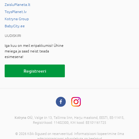
ZaisluPlaneta.lt
ToysPlanet.lv
Kotryna Group
BabyCity.ee
UUDISKIRI
Iga kuu on meil eripakkumisi! Ühine
meiega ja saad neist teada
esimesena!
Registreeri
Kotryna OÜ
, Valge tn 13, Tallinna linn, Harju maakond, EESTI, EE-11415,
Registrikood: 11402300, KM kood: EE101161725
© 2026 Kõik õigused on reserveeritud. Informatsiooni kopeerimine ilma
administratsiooni nõusolekuta on keelatud