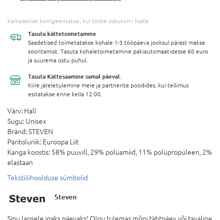
Kampaaniat korrigeeritakse, kui toote ostukorvi lisate
Tasuta
kättetoimetamine
Saadetised toimetatakse kohale 1-3 tööpäeva jooksul pärast makse
sooritamist. Tasuta kohaletoimetamine pakiautomaatidesse 60 euro
ja suurema ostu puhul.
Tasuta Kättesaamine
samal päeval.
Kiire järeletulemine meie ja partnerite poodides, kui tellimus
esitatakse enne kella 12:00.
Värv:
Hall
Sugu:
Unisex
Bränd:
STEVEN
Päritoluriik:
Euroopa Liit
Kanga koostis:
58% puuvill, 29% polüamiid, 11% polüpropüleen, 2%
elastaan
Tekstiilihoolduse sümbolid
Steven
Sinu lapsele igaks päevaks! Olgu tulemas mõni tähtpäev või tavaline