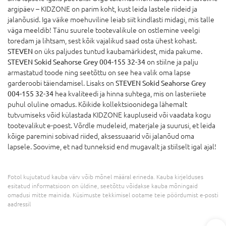
argipäev – KIDZONE on parim koht, kust leida lastele riideid ja
jalanõusid. Iga väike moehuviline leiab siit kindlasti midagi, mis talle
väga meeldib! Tänu suurele tootevalikule on ostlemine veelgi
toredam ja lihtsam, sest kõik vajalikud saad osta ühest kohast.
STEVEN
on üks paljudes tuntud kaubamärkidest, mida pakume.
STEVEN Sokid Seahorse Grey 004-155 32-34
on stiilne ja palju
armastatud toode ning seetõttu on see hea valik oma lapse
garderoobi täiendamisel. Lisaks on
STEVEN Sokid Seahorse Grey
004-155 32-34
hea kvaliteedi ja hinna suhtega, mis on lasteriiete
puhul oluline omadus. Kõikide kollektsioonidega lähemalt
tutvumiseks võid külastada KIDZONE kaupluseid või vaadata kogu
tootevalikut e-poest. Võrdle mudeleid, materjale ja suurusi, et leida
kõige paremini sobivad riided, aksessuaarid või jalanõud oma
lapsele. Soovime, et nad tunneksid end mugavalt ja stiilselt igal ajal!
Fotol kujutatud kauba värv võib mõnel määral erineda. Kauba kirjelduses
esitatud informatsioon on üldine, seetõttu võidakse kauba mõningaid
omadusi mitte mainida. Küsimuste tekkimisel ootame teie pöördumist e-posti
aadressil