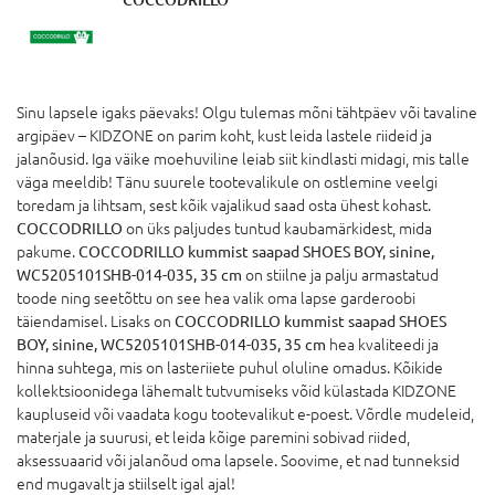
Sinu lapsele igaks päevaks! Olgu tulemas mõni tähtpäev või tavaline
argipäev – KIDZONE on parim koht, kust leida lastele riideid ja
jalanõusid. Iga väike moehuviline leiab siit kindlasti midagi, mis talle
väga meeldib! Tänu suurele tootevalikule on ostlemine veelgi
toredam ja lihtsam, sest kõik vajalikud saad osta ühest kohast.
COCCODRILLO
on üks paljudes tuntud kaubamärkidest, mida
pakume.
COCCODRILLO kummist saapad SHOES BOY, sinine,
WC5205101SHB-014-035, 35 cm
on stiilne ja palju armastatud
toode ning seetõttu on see hea valik oma lapse garderoobi
täiendamisel. Lisaks on
COCCODRILLO kummist saapad SHOES
BOY, sinine, WC5205101SHB-014-035, 35 cm
hea kvaliteedi ja
hinna suhtega, mis on lasteriiete puhul oluline omadus. Kõikide
kollektsioonidega lähemalt tutvumiseks võid külastada KIDZONE
kaupluseid või vaadata kogu tootevalikut e-poest. Võrdle mudeleid,
materjale ja suurusi, et leida kõige paremini sobivad riided,
aksessuaarid või jalanõud oma lapsele. Soovime, et nad tunneksid
end mugavalt ja stiilselt igal ajal!