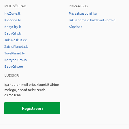
MEIE SÕBRAD
PRIVAATSUS
KidZone.lt
Privaatsuspoliitika
KidZone.lv
Isikuandmeid haldavad vormid
BabyCity.lt
Küpsised
BabyCity.lv
Jukukeskus.ee
ZaisluPlaneta.lt
ToysPlanet.lv
Kotryna Group
BabyCity.ee
UUDISKIRI
Iga kuu on meil eripakkumisi! Ühine
meiega ja saad neist teada
esimesena!
Registreeri