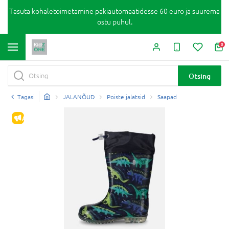
Tasuta kohaletoimetamine pakiautomaatidesse 60 euro ja suurema
ostu puhul.
0
Otsing
Tagasi
JALANÕUD
Poiste jalatsid
Saapad
ALLAHINDLUS