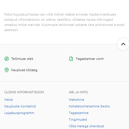
Fotol kujutatud kauba värv võib mõnel määral erineda. Kauba kirjelduses
esitatud informatsioon on üldine, seetõttu võidakse kauba mõningaid
omadusi mitte mainida. Küsimuste tekkimisel ootame teie pöördumist e-posti
aadressil
Tellimuse olek
Tagastamise vorm
Kaupluse tööaeg
ÜLDINE INFORMATISOON
ABI JA INFO
Meist
Maksmine
Kaupluste kontaktid
Kohaletoimetamine Eestis
Lojaalsusprogramm
Tagastamine
Tingimused
Võta meiega ühendust