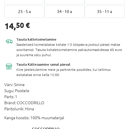
25 - 5 a
34 - 10 a
35 - 11 a
14,
50 €
Tasuta
kättetoimetamine
Saadetised toimetatakse kohale 1-3 tööpäeva jooksul pärast makse
sooritamist. Tasuta kohaletoimetamine pakiautomaatidesse 60 euro
ja suurema ostu puhul.
Tasuta Kättesaamine
samal päeval.
Kiire järeletulemine meie ja partnerite poodides, kui tellimus
esitatakse enne kella 12:00.
Värv:
Sinine
Sugu:
Poistele
Parts:
1
Bränd:
COCCODRILLO
Päritoluriik:
Hiina
Kanga koostis:
100% muumaterjal
COCCODRILLO