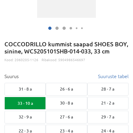
COCCODRILLO kummist saapad SHOES BOY,
sinine, WC5205101SHB-014-033, 33 cm
Kood:
2060205-1126
Ribakood:
5904986546697
Suurus
Suuruste tabel
31 - 8 a
26 - 6 a
28 - 7 a
33 - 10 a
30 - 8 a
21 - 2 a
32 - 9 a
27 - 6 a
29 - 7 a
22 - 3 a
23 - 4 a
24 - 4 a