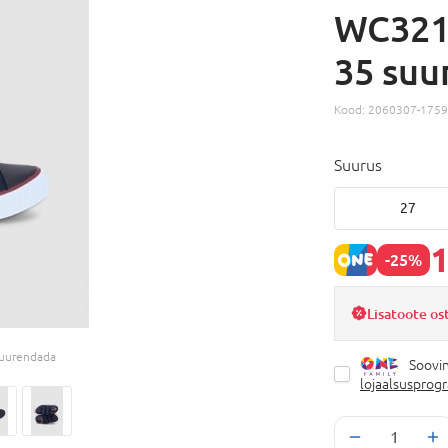
WC321
35 suu
Kood:
2060307-1759
Suurus
27
1
-25%
Lisatoote os
 suurendada
Soovin
lojaalsusprog