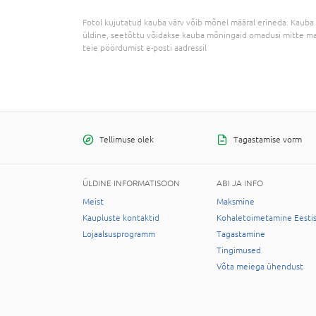
Fotol kujutatud kauba värv võib mõnel määral erineda. Kauba 
üldine, seetõttu võidakse kauba mõningaid omadusi mitte ma
teie pöördumist e-posti aadressil
Tellimuse olek
Tagastamise vorm
ÜLDINE INFORMATISOON
ABI JA INFO
Meist
Maksmine
Kaupluste kontaktid
Kohaletoimetamine Eesti
Lojaalsusprogramm
Tagastamine
Tingimused
Võta meiega ühendust