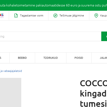
suta kohaletoimetamine pakiautomaatidesse 60 euro ja suurema ostu puh
Tagastamise vorm
Tellimuse jälgimine
Kaup
S
BEEBID
TÜDRUKUD
POISID
JALA
 ja vabaajajalatsid
COCCO
kingad
tumesi