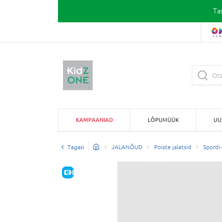
Ta
KAMPAANIAD
LÕPUMÜÜK
UU
Tagasi
JALANÕUD
Poiste jalatsid
Spordi-
E-HIND