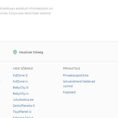
kirjelduses esitatud informatsioon on
inida. Küsimuste tekkimisel ootame
Kaupluse tööaeg
MEIE SÕBRAD
PRIVAATSUS
KidZone.lt
Privaatsuspoliitika
s
KidZone.lv
Isikuandmeid haldavad
vormid
BabyCity.lt
Küpsised
BabyCity.lv
Jukukeskus.ee
ZaisluPlaneta.lt
ToysPlanet.lv
Kotryna Group