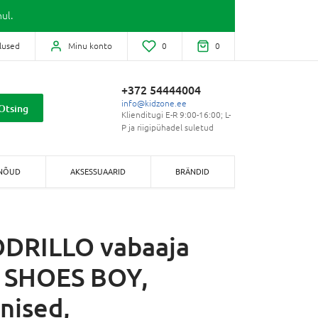
ul.
lused
Minu konto
0
0
+372 54444004
info@kidzone.ee
Otsing
Klienditugi E-R 9:00-16:00; L-
P ja riigipühadel suletud
NÕUD
AKSESSUAARID
BRÄNDID
DRILLO vabaaja
 SHOES BOY,
nised,