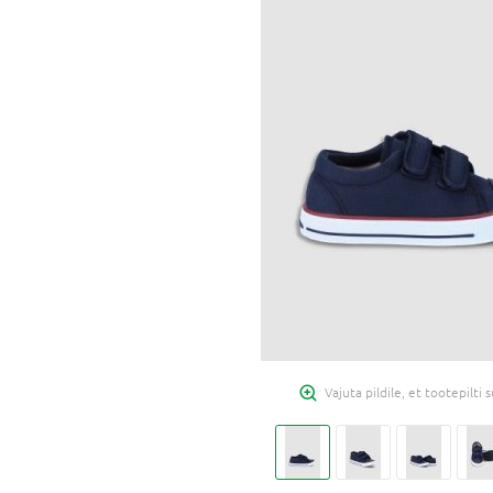
Vajuta pildile, et tootepilti