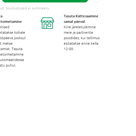
tud. Soodustused ei summeeru.
ta
Tasuta Kättesaamine
etoimetamine
samal päeval.
etised
Kiire järeletulemine
etatakse kohale
meie ja partnerite
ööpäeva jooksul
poodides, kui tellimus
st makse
esitatakse enne kella
tamist. Tasuta
12:00.
letoimetamine
automaatidesse
stu puhul.