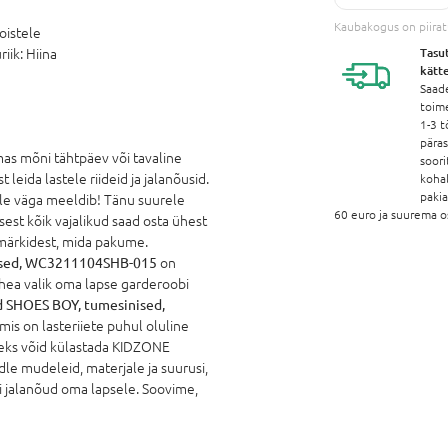
Kaubakogus on piira
oistele
Tasu
riik:
Hiina
kätt
Saad
toim
1-3 t
pära
mas mõni tähtpäev või tavaline
soori
leida lastele riideid ja jalanõusid.
koha
paki
talle väga meeldib! Tänu suurele
60 euro ja suurema o
sest kõik vajalikud saad osta ühest
märkidest, mida pakume.
ised, WC3211104SHB-015
on
 hea valik oma lapse garderoobi
 SHOES BOY, tumesinised,
mis on lasteriiete puhul oluline
seks võid külastada KIDZONE
le mudeleid, materjale ja suurusi,
õi jalanõud oma lapsele. Soovime,