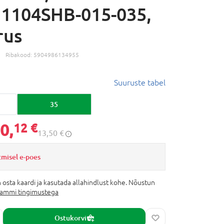
1104SHB-015-035,
rus
Ribakood:
5904986134955
Suuruste tabel
35
0,
12 €
13,50 €
tmisel e-poes
 osta kaardi ja kasutada allahindlust kohe. Nõustun
rammi tingimustega
Ostukorvi