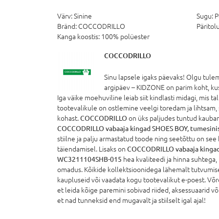
Värv:
Sinine
Sugu:
P
Bränd:
COCCODRILLO
Päritolu
Kanga koostis:
100% polüester
COCCODRILLO
Sinu lapsele igaks päevaks! Olgu tule
argipäev – KIDZONE on parim koht, kust 
Iga väike moehuviline leiab siit kindlasti midagi, mis 
tootevalikule on ostlemine veelgi toredam ja lihtsam, 
kohast.
COCCODRILLO
on üks paljudes tuntud kauba
COCCODRILLO vabaaja kingad SHOES BOY, tumesin
stiilne ja palju armastatud toode ning seetõttu on see
täiendamisel. Lisaks on
COCCODRILLO vabaaja kingad
WC3211104SHB-015
hea kvaliteedi ja hinna suhtega, 
omadus. Kõikide kollektsioonidega lähemalt tutvumi
kaupluseid või vaadata kogu tootevalikut e-poest. Võrd
et leida kõige paremini sobivad riided, aksessuaarid v
et nad tunneksid end mugavalt ja stiilselt igal ajal!