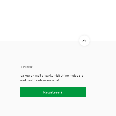
UUDISKIRI
Iga kuu on meil eripakkumisi! Ühine meiega ja
saad neist teada esimesena!
Registreeri