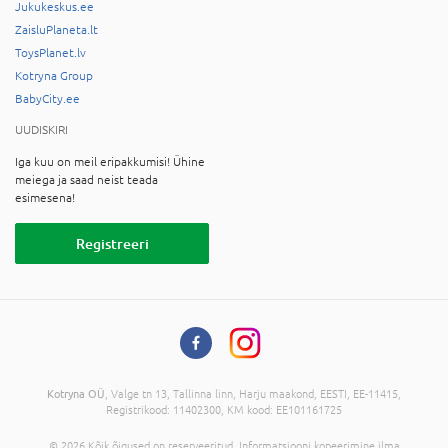
Jukukeskus.ee
ZaisluPlaneta.lt
ToysPlanet.lv
Kotryna Group
BabyCity.ee
UUDISKIRI
Iga kuu on meil eripakkumisi! Ühine
meiega ja saad neist teada
esimesena!
Registreeri
Kotryna OÜ
, Valge tn 13, Tallinna linn, Harju maakond, EESTI, EE-11415,
Registrikood: 11402300, KM kood: EE101161725
© 2026 Kõik õigused on reserveeritud. Informatsiooni kopeerimine ilma