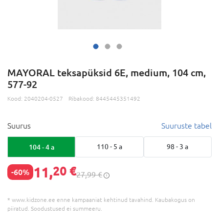
MAYORAL teksapüksid 6E, medium, 104 cm,
577-92
Kood:
2040204-0527
Ribakood:
8445445351492
Suurus
Suuruste tabel
104 - 4 a
110 - 5 a
98 - 3 a
11,
20 €
-60%
27,99 €
* www.kidzone.ee enne kampaaniat kehtinud tavahind. Kaubakogus on
piiratud. Soodustused ei summeeru.