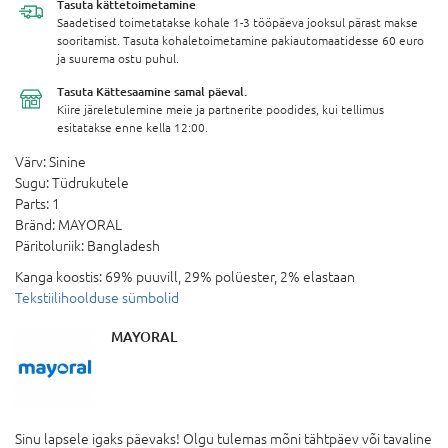
Tasuta
kättetoimetamine
Saadetised toimetatakse kohale 1-3 tööpäeva jooksul pärast makse
sooritamist. Tasuta kohaletoimetamine pakiautomaatidesse 60 euro
ja suurema ostu puhul.
Tasuta Kättesaamine
samal päeval.
Kiire järeletulemine meie ja partnerite poodides, kui tellimus
esitatakse enne kella 12:00.
Värv:
Sinine
Sugu:
Tüdrukutele
Parts:
1
Bränd:
MAYORAL
Päritoluriik:
Bangladesh
Kanga koostis:
69% puuvill, 29% polüester, 2% elastaan
Tekstiilihoolduse sümbolid
MAYORAL
Sinu lapsele igaks päevaks! Olgu tulemas mõni tähtpäev või tavaline