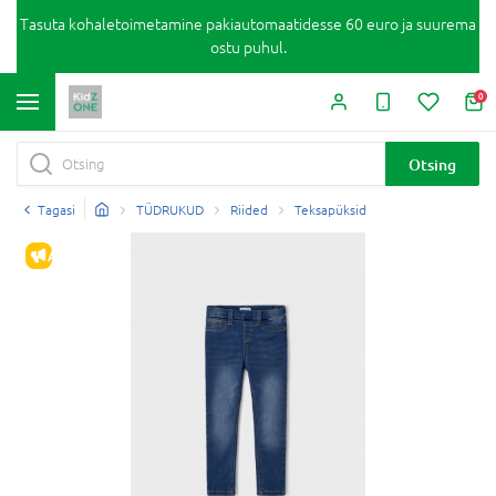
Tasuta kohaletoimetamine pakiautomaatidesse 60 euro ja suurema
ostu puhul.
0
Otsing
Tagasi
TÜDRUKUD
Riided
Teksapüksid
ALLAHINDLUS