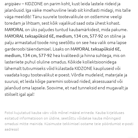
argipäev – KIDZONE on parim koht, kust leida lastele riideid ja
jalanõusid. Iga väike moehuviline leiab siit kindlasti midagi, mis talle
väga meeldib! Tänu suurele tootevalikule on ostlemine veelgi
toredam ja lihtsam, sest kõik vajalikud saad osta ühest kohast.
MAYORAL
on üks paljudes tuntud kaubamärkidest, mida pakume.
MAYORAL teksapüksid 6E, medium, 134 cm, 577-92
on stiilne ja
palju armastatud toode ning seetõttu on see hea valik oma lapse
garderoobi täiendamisel. Lisaks on
MAYORAL teksapüksid 6E,
medium, 134 cm, 577-92
hea kvaliteedi ja hinna suhtega, mis on
lasteriiete puhul oluline omadus. Kõikide kollektsioonidega
lähemalt tutvumiseks võid külastada KIDZONE kaupluseid või
vaadata kogu tootevalikut e-poest. Võrdle mudeleid, materjale ja
suurusi, et leida kõige paremini sobivad riided, aksessuaarid või
jalanõud oma lapsele. Soovime, et nad tunneksid end mugavalt ja
stiilselt igal ajal!
Fotol kujutatud kauba värv võib mõnel määral erineda. Kauba kirjelduses
esitatud informatsioon on üldine, seetõttu võidakse kauba mõningaid
omadusi mitte mainida. Küsimuste tekkimisel ootame teie pöördumist e-posti
aadressil