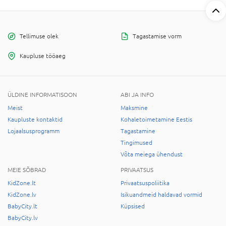
Tellimuse olek
Tagastamise vorm
Kaupluse tööaeg
ÜLDINE INFORMATISOON
ABI JA INFO
Meist
Maksmine
Kaupluste kontaktid
Kohaletoimetamine Eestis
Lojaalsusprogramm
Tagastamine
Tingimused
Võta meiega ühendust
MEIE SÕBRAD
PRIVAATSUS
KidZone.lt
Privaatsuspoliitika
KidZone.lv
Isikuandmeid haldavad vormid
BabyCity.lt
Küpsised
BabyCity.lv