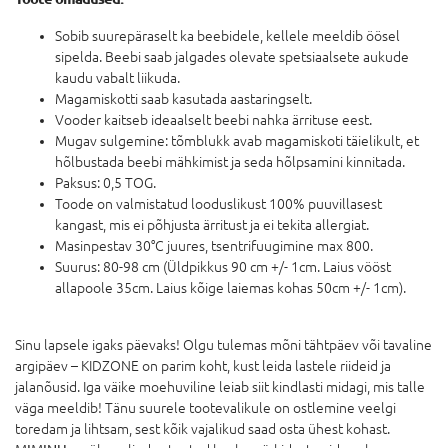
Sobib suurepäraselt ka beebidele, kellele meeldib öösel
sipelda. Beebi saab jalgades olevate spetsiaalsete aukude
kaudu vabalt liikuda.
Magamiskotti saab kasutada aastaringselt.
Vooder kaitseb ideaalselt beebi nahka ärrituse eest.
Mugav sulgemine: tõmblukk avab magamiskoti täielikult, et
hõlbustada beebi mähkimist ja seda hõlpsamini kinnitada.
Paksus: 0,5 TOG.
Toode on valmistatud looduslikust 100% puuvillasest
kangast, mis ei põhjusta ärritust ja ei tekita allergiat.
Masinpestav 30°C juures, tsentrifuugimine max 800.
Suurus: 80-98 cm (Üldpikkus 90 cm +/- 1cm. Laius vööst
allapoole 35cm. Laius kõige laiemas kohas 50cm +/- 1cm).
Sinu lapsele igaks päevaks! Olgu tulemas mõni tähtpäev või tavaline
argipäev – KIDZONE on parim koht, kust leida lastele riideid ja
jalanõusid. Iga väike moehuviline leiab siit kindlasti midagi, mis talle
väga meeldib! Tänu suurele tootevalikule on ostlemine veelgi
toredam ja lihtsam, sest kõik vajalikud saad osta ühest kohast.