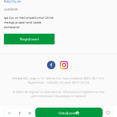
BabyCity.ee
UUDISKIRI
Iga kuu on meil eripakkumisi! Ühine
meiega ja saad neist teada
esimesena!
Registreeri
Kotryna OÜ
, Valge tn 13, Tallinna linn, Harju maakond, EESTI, EE-11415,
Registrikood: 11402300, KM kood: EE101161725
© 2026 Kõik õigused on reserveeritud. Informatsiooni kopeerimine ilma
administratsiooni nõusolekuta on keelatud
Ostukorvi