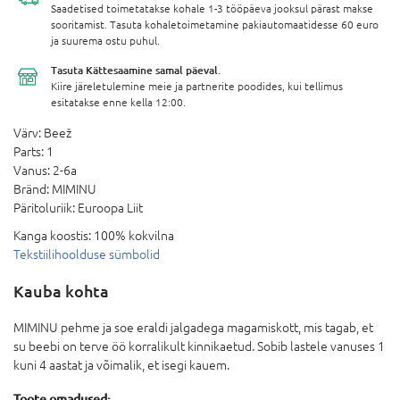
Saadetised toimetatakse kohale 1-3 tööpäeva jooksul pärast makse
sooritamist. Tasuta kohaletoimetamine pakiautomaatidesse 60 euro
ja suurema ostu puhul.
Tasuta Kättesaamine
samal päeval.
Kiire järeletulemine meie ja partnerite poodides, kui tellimus
esitatakse enne kella 12:00.
Värv:
Beež
Parts:
1
Vanus:
2-6a
Bränd:
MIMINU
Päritoluriik:
Euroopa Liit
Kanga koostis:
100% kokvilna
Tekstiilihoolduse sümbolid
Kauba kohta
MIMINU pehme ja soe eraldi jalgadega magamiskott, mis tagab, et
su beebi on terve öö korralikult kinnikaetud. Sobib lastele vanuses 1
kuni 4 aastat ja võimalik, et isegi kauem.
Toote omadused: