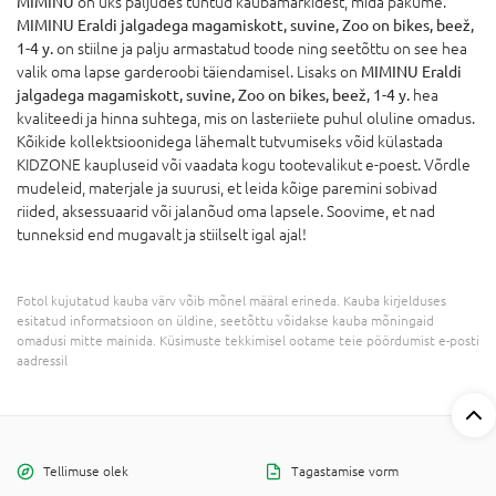
MIMINU
on üks paljudes tuntud kaubamärkidest, mida pakume.
MIMINU Eraldi jalgadega magamiskott, suvine, Zoo on bikes, beež,
1-4 y.
on stiilne ja palju armastatud toode ning seetõttu on see hea
valik oma lapse garderoobi täiendamisel. Lisaks on
MIMINU Eraldi
jalgadega magamiskott, suvine, Zoo on bikes, beež, 1-4 y.
hea
kvaliteedi ja hinna suhtega, mis on lasteriiete puhul oluline omadus.
Kõikide kollektsioonidega lähemalt tutvumiseks võid külastada
KIDZONE kaupluseid või vaadata kogu tootevalikut e-poest. Võrdle
mudeleid, materjale ja suurusi, et leida kõige paremini sobivad
riided, aksessuaarid või jalanõud oma lapsele. Soovime, et nad
tunneksid end mugavalt ja stiilselt igal ajal!
Fotol kujutatud kauba värv võib mõnel määral erineda. Kauba kirjelduses
esitatud informatsioon on üldine, seetõttu võidakse kauba mõningaid
omadusi mitte mainida. Küsimuste tekkimisel ootame teie pöördumist e-posti
aadressil
Tellimuse olek
Tagastamise vorm