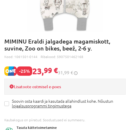
MIMINU Eraldi jalgadega magamiskott,
suvine, Zoo on bikes, beež, 2-6 y.
Kood:
1061501-0144
Ribakood:
5907501462168
23,
99 €
-25%
31,99 €
Lisatoote ostmisel e-poes
Soovin osta kaardi ja kasutada allahindlust kohe. Nõustun
lojaalsusprogrammi tingimustega
Kaubakogus on piiratud. Soodustused ei summeeru.
Tasuta
kättetoimetamine