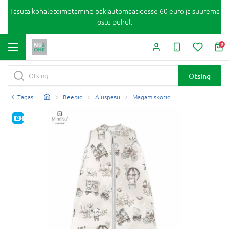
Tasuta kohaletoimetamine pakiautomaatidesse 60 euro ja suurema
ostu puhul.
0
Otsing
Tagasi
Beebid
Aluspesu
Magamiskotid
E-HIND