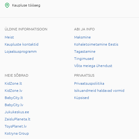
Kaupluse tööaeg
ÜLDINE INFORMATISOON
ABI JA INFO
Meist
Maksmine
Kaupluste kontaktid
Kohaletoimetamine Eestis
Lojaalsusprogramm
Tagastamine
Tingimused
Võta meiega ühendust
MEIE SÕBRAD
PRIVAATSUS
KidZone.lt
Privaatsuspoliitika
KidZone.lv
Isikuandmeid haldavad vormid
BabyCity.lt
Küpsised
BabyCity.lv
Jukukeskus.ee
ZaisluPlaneta.lt
ToysPlanet.lv
Kotryna Group