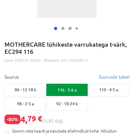
MOTHERCARE lühikeste varrukatega t-särk,
EC294 116
Kood:
2030101-40036
Ribakood:
5021466308412
Suurus
Suuruste tabel
86 - 12-18 k
116 - 5-6 a
110 - 4-5 a
98 - 2-3 a
92 - 18-24 k
4,
79 €
-80%
23,95 €
Soovin osta kaardi ja kasutada allahindlust kohe. Nõustun