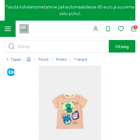
Tasuta kohaletoimetamine pakiautomaatidesse 60 euro ja suurema
ostu puhul.
0
Otsing
Tagasi
Poisid
Riided
T-särgid
E-HIND