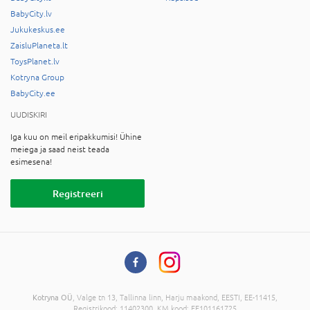
BabyCity.lv
Jukukeskus.ee
ZaisluPlaneta.lt
ToysPlanet.lv
Kotryna Group
BabyCity.ee
UUDISKIRI
Iga kuu on meil eripakkumisi! Ühine
meiega ja saad neist teada
esimesena!
Registreeri
Kotryna OÜ
, Valge tn 13, Tallinna linn, Harju maakond, EESTI, EE-11415,
Registrikood: 11402300, KM kood: EE101161725