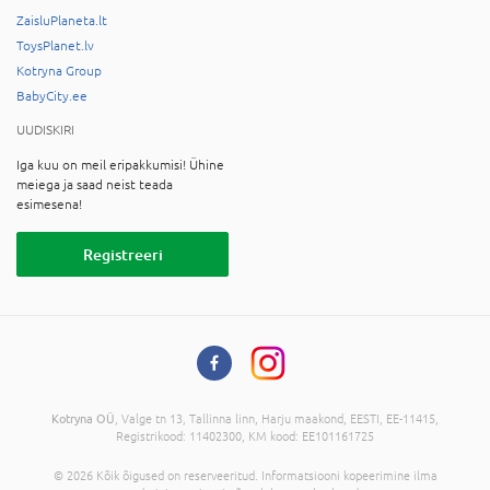
ZaisluPlaneta.lt
ToysPlanet.lv
Kotryna Group
BabyCity.ee
UUDISKIRI
Iga kuu on meil eripakkumisi! Ühine
meiega ja saad neist teada
esimesena!
Registreeri
Kotryna OÜ
, Valge tn 13, Tallinna linn, Harju maakond, EESTI, EE-11415,
Registrikood: 11402300, KM kood: EE101161725
© 2026 Kõik õigused on reserveeritud. Informatsiooni kopeerimine ilma