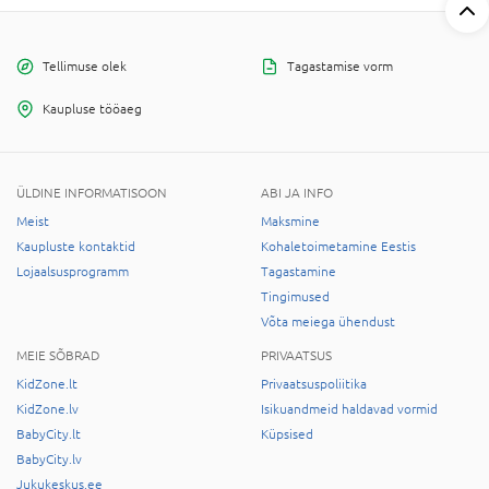
Tellimuse olek
Tagastamise vorm
Kaupluse tööaeg
ÜLDINE INFORMATISOON
ABI JA INFO
Meist
Maksmine
Kaupluste kontaktid
Kohaletoimetamine Eestis
Lojaalsusprogramm
Tagastamine
Tingimused
Võta meiega ühendust
MEIE SÕBRAD
PRIVAATSUS
KidZone.lt
Privaatsuspoliitika
KidZone.lv
Isikuandmeid haldavad vormid
BabyCity.lt
Küpsised
BabyCity.lv
Jukukeskus.ee