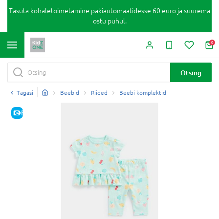
Tasuta kohaletoimetamine pakiautomaatidesse 60 euro ja suurema
ostu puhul.
0
Otsing
Tagasi
Beebid
Riided
Beebi komplektid
E-HIND