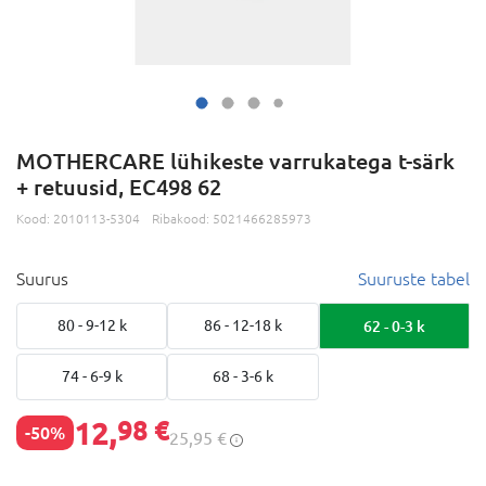
MOTHERCARE lühikeste varrukatega t-särk
+ retuusid, EC498 62
Kood:
2010113-5304
Ribakood:
5021466285973
Suurus
Suuruste tabel
80 - 9-12 k
86 - 12-18 k
62 - 0-3 k
74 - 6-9 k
68 - 3-6 k
12,
98 €
-50%
25,95 €