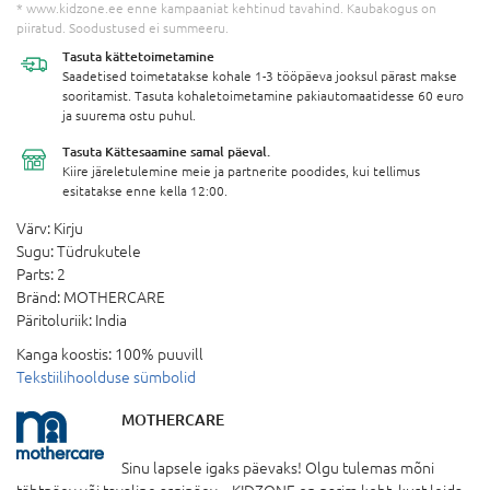
* www.kidzone.ee enne kampaaniat kehtinud tavahind. Kaubakogus on
piiratud. Soodustused ei summeeru.
Tasuta
kättetoimetamine
Saadetised toimetatakse kohale 1-3 tööpäeva jooksul pärast makse
sooritamist. Tasuta kohaletoimetamine pakiautomaatidesse 60 euro
ja suurema ostu puhul.
Tasuta Kättesaamine
samal päeval.
Kiire järeletulemine meie ja partnerite poodides, kui tellimus
esitatakse enne kella 12:00.
Värv:
Kirju
Sugu:
Tüdrukutele
Parts:
2
Bränd:
MOTHERCARE
Päritoluriik:
India
Kanga koostis:
100% puuvill
Tekstiilihoolduse sümbolid
MOTHERCARE
Sinu lapsele igaks päevaks! Olgu tulemas mõni