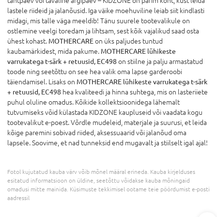
tähtpäev või tavaline argipäev – KIDZONE on parim koht, kust leida
lastele riideid ja jalanõusid. Iga väike moehuviline leiab siit kindlasti
midagi, mis talle väga meeldib! Tänu suurele tootevalikule on
ostlemine veelgi toredam ja lihtsam, sest kõik vajalikud saad osta
ühest kohast.
MOTHERCARE
on üks paljudes tuntud
kaubamärkidest, mida pakume.
MOTHERCARE lühikeste
varrukatega t-särk + retuusid, EC498
on stiilne ja palju armastatud
toode ning seetõttu on see hea valik oma lapse garderoobi
täiendamisel. Lisaks on
MOTHERCARE lühikeste varrukatega t-särk
+ retuusid, EC498
hea kvaliteedi ja hinna suhtega, mis on lasteriiete
puhul oluline omadus. Kõikide kollektsioonidega lähemalt
tutvumiseks võid külastada KIDZONE kaupluseid või vaadata kogu
tootevalikut e-poest. Võrdle mudeleid, materjale ja suurusi, et leida
kõige paremini sobivad riided, aksessuaarid või jalanõud oma
lapsele. Soovime, et nad tunneksid end mugavalt ja stiilselt igal ajal!
Fotol kujutatud kauba värv võib mõnel määral erineda. Kauba kirjelduses
esitatud informatsioon on üldine, seetõttu võidakse kauba mõningaid
omadusi mitte mainida. Küsimuste tekkimisel ootame teie pöördumist e-posti
aadressil