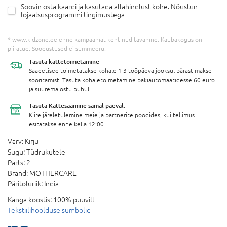
Soovin osta kaardi ja kasutada allahindlust kohe. Nõustun
lojaalsusprogrammi tingimustega
* www.kidzone.ee enne kampaaniat kehtinud tavahind. Kaubakogus on
piiratud. Soodustused ei summeeru.
Tasuta
kättetoimetamine
Saadetised toimetatakse kohale 1-3 tööpäeva jooksul pärast makse
sooritamist. Tasuta kohaletoimetamine pakiautomaatidesse 60 euro
ja suurema ostu puhul.
Tasuta Kättesaamine
samal päeval.
Kiire järeletulemine meie ja partnerite poodides, kui tellimus
esitatakse enne kella 12:00.
Värv:
Kirju
Sugu:
Tüdrukutele
Parts:
2
Bränd:
MOTHERCARE
Päritoluriik:
India
Kanga koostis:
100% puuvill
Tekstiilihoolduse sümbolid