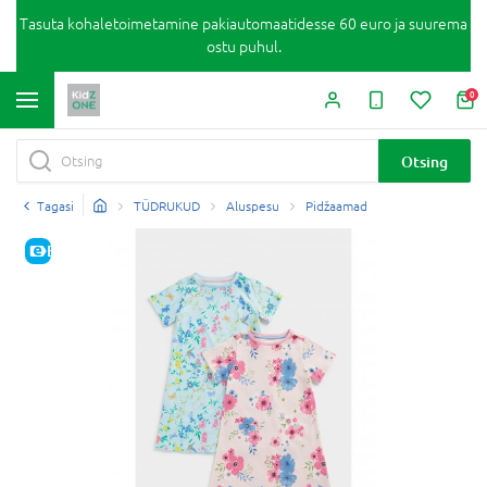
Tasuta kohaletoimetamine pakiautomaatidesse 60 euro ja suurema
ostu puhul.
0
Otsing
Tagasi
TÜDRUKUD
Aluspesu
Pidžaamad
E-HIND