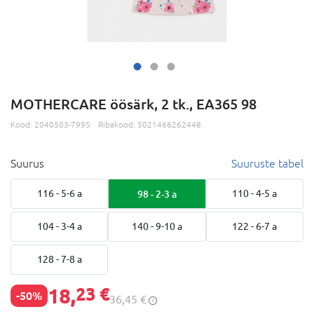
MOTHERCARE öösärk, 2 tk., EA365 98
Kood:
2040503-7995
Ribakood:
5021466262448
Suurus
Suuruste tabel
116 - 5-6 a
98 - 2-3 a
110 - 4-5 a
104 - 3-4 a
140 - 9-10 a
122 - 6-7 a
128 - 7-8 a
18,
23 €
-50%
36,45 €