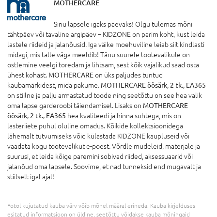
MOTHERCARE
Sinu lapsele igaks päevaks! Olgu tulemas mõni
tähtpäev või tavaline argipäev – KIDZONE on parim koht, kust leida
lastele riideid ja jalanõusid. Iga väike moehuviline leiab siit kindlasti
midagi, mis talle väga meeldib! Tänu suurele tootevalikule on
ostlemine veelgi toredam ja lihtsam, sest kõik vajalikud saad osta
ühest kohast.
MOTHERCARE
on üks paljudes tuntud
kaubamärkidest, mida pakume.
MOTHERCARE öösärk, 2 tk., EA365
on stiilne ja palju armastatud toode ning seetõttu on see hea valik
oma lapse garderoobi täiendamisel. Lisaks on
MOTHERCARE
öösärk, 2 tk., EA365
hea kvaliteedi ja hinna suhtega, mis on
lasteriiete puhul oluline omadus. Kõikide kollektsioonidega
lähemalt tutvumiseks võid külastada KIDZONE kaupluseid või
vaadata kogu tootevalikut e-poest. Võrdle mudeleid, materjale ja
suurusi, et leida kõige paremini sobivad riided, aksessuaarid või
jalanõud oma lapsele. Soovime, et nad tunneksid end mugavalt ja
stiilselt igal ajal!
Fotol kujutatud kauba värv võib mõnel määral erineda. Kauba kirjelduses
esitatud informatsioon on üldine, seetõttu võidakse kauba mõningaid