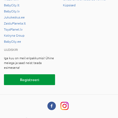
BabyCity.lt
Küpsised
BabyCity.lv
Jukukeskus.ee
ZaisluPlaneta.lt
ToysPlanet.lv
Kotryna Group
BabyCity.ee
UUDISKIRI
Iga kuu on meil eripakkumisi! Ühine
meiega ja saad neist teada
esimesena!
Registreeri