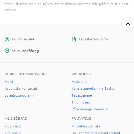
omadusi mitte mainida. Küsimuste tekkimisel ootame teie pöördumist e-posti
aadressil
Tellimuse olek
Tagastamise vorm
Kaupluse tööaeg
ÜLDINE INFORMATISOON
ABI JA INFO
Meist
Maksmine
Kaupluste kontaktid
Kohaletoimetamine Eestis
Lojaalsusprogramm
Tagastamine
Tingimused
Võta meiega ühendust
MEIE SÕBRAD
PRIVAATSUS
KidZone.lt
Privaatsuspoliitika
KidZone.lv
Isikuandmeid haldavad vormid