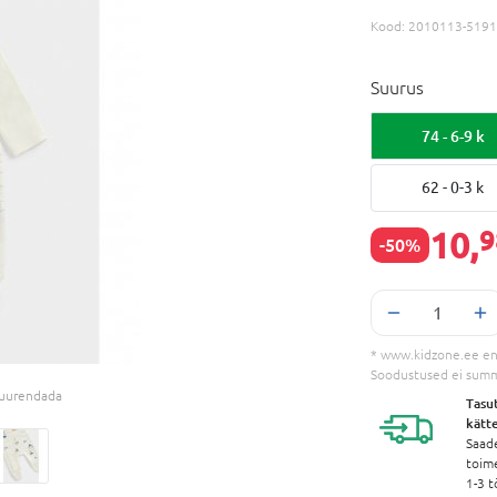
Kood:
2010113-5191
Suurus
74 - 6-9 k
62 - 0-3 k
10,
9
-50%
* www.kidzone.ee en
Soodustused ei sum
 suurendada
Tasu
kätt
Saad
toim
1-3 t