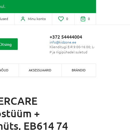
ul.
lused
Minu konto
0
0
+372 54444004
info@kidzone.ee
Otsing
Klienditugi E-R 9:00-16:00; L-
P ja riigipühadel suletud
NÕUD
AKSESSUAARID
BRÄNDID
ERCARE
ostüüm +
üts, EB614 74