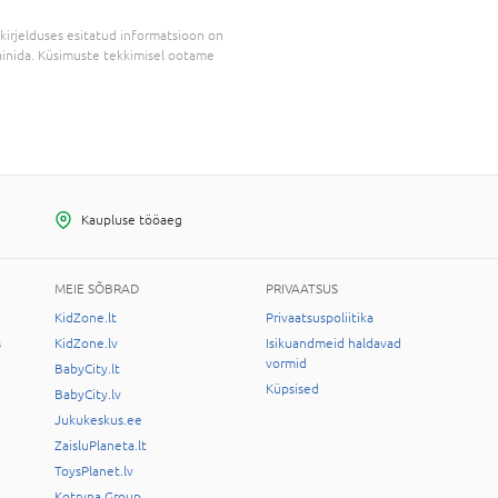
kirjelduses esitatud informatsioon on
inida. Küsimuste tekkimisel ootame
Kaupluse tööaeg
MEIE SÕBRAD
PRIVAATSUS
KidZone.lt
Privaatsuspoliitika
s
KidZone.lv
Isikuandmeid haldavad
vormid
BabyCity.lt
Küpsised
BabyCity.lv
Jukukeskus.ee
ZaisluPlaneta.lt
ToysPlanet.lv
Kotryna Group