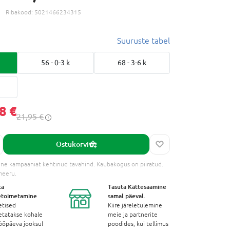
Ribakood:
5021466234315
Suuruste tabel
56 - 0-3 k
68 - 3-6 k
8 €
21,95 €
Ostukorvi
ne kampaaniat kehtinud tavahind. Kaubakogus on piiratud.
meeru.
ta
Tasuta Kättesaamine
etoimetamine
samal päeval.
etised
Kiire järeletulemine
etatakse kohale
meie ja partnerite
ööpäeva jooksul
poodides, kui tellimus