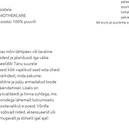
pära
soori
oistele
koha
MOTHERCARE
paki
oostis:
100% puuvill
60 euro ja suurema o
mas mõni tähtpäev või tavaline
deid ja jalanõusid. Iga väike
 meeldib! Tänu suurele
sest kõik vajalikud saad osta ühest
märkidest, mida pakume.
stiilne ja palju armastatud toode
äiendamisel. Lisaks on
 kvaliteedi ja hinna suhtega, mis
ioonidega lähemalt tutvumiseks
ootevalikut e-poest. Võrdle
 sobivad riided, aksessuaarid või
avalt ja stiilselt igal ajal!