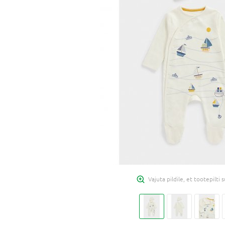
Vajuta pildile, et tootepilti