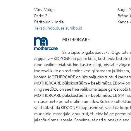
Värv:
Valge
Sugu:
P
Parts:
2
Bränd:
Päritoluriik:
India
Kanga k
Tekstiilihoolduse sümbolid
MOTHERCARE
Sinu lapsele igaks päevaks! Olgu tule
argipäev – KIDZONE on parim koht, kust leida lastele rii
moehuviline leiab siit kindlasti midagi, mis talle väga
tootevalikule on ostlemine veelgi toredam ja lihtsam, 
kohast.
MOTHERCARE
on üks paljudes tuntud kauba
MOTHERCARE pükskostüüm + beebimüts, EB614
on 
ning seetõttu on see hea valik oma lapse garderoobi t
MOTHERCARE pükskostüüm + beebimüts, EB614
hea
on lasteriiete puhul oluline omadus. Kõikide kollekts
võid külastada KIDZONE kaupluseid või vaadata kogu t
mudeleid, materjale ja suurusi, et leida kõige paremini
jalanõud oma lapsele. Soovime, et nad tunneksid end mug