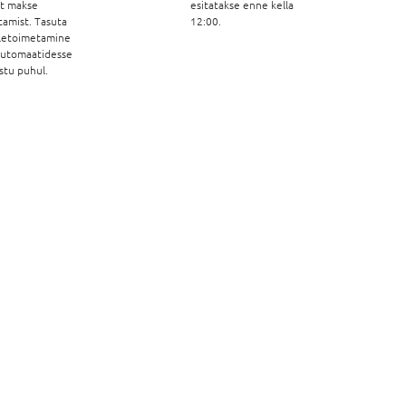
st makse
esitatakse enne kella
tamist. Tasuta
12:00.
letoimetamine
automaatidesse
stu puhul.