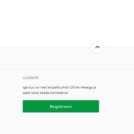
UUDISKIRI
Iga kuu on meil eripakkumisi! Ühine meiega ja
saad neist teada esimesena!
Registreeri