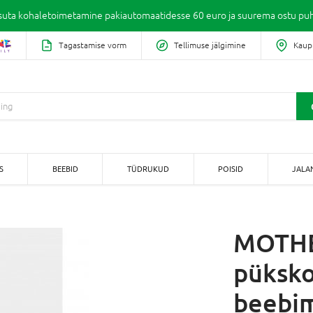
suta kohaletoimetamine pakiautomaatidesse 60 euro ja suurema ostu puh
Tagastamise vorm
Tellimuse jälgimine
Kaup
S
BEEBID
TÜDRUKUD
POISID
JALA
MOTH
püksk
beebim