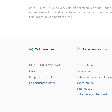
Fotol kujutatud kauba värv võib mõnel määral erineda. Kauba 
üldine, seetõttu võidakse kauba mõningaid omadusi mitte ma
teie pöördumist e-posti aadressil
Tellimuse olek
Tagastamise vorm
ÜLDINE INFORMATISOON
ABI JA INFO
Meist
Maksmine
Kaupluste kontaktid
Kohaletoimetamine Eesti
Lojaalsusprogramm
Tagastamine
Tingimused
Võta meiega ühendust