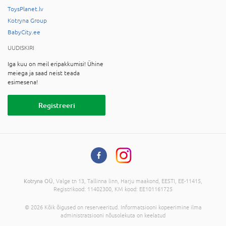
ToysPlanet.lv
Kotryna Group
BabyCity.ee
UUDISKIRI
Iga kuu on meil eripakkumisi! Ühine
meiega ja saad neist teada
esimesena!
Registreeri
Kotryna OÜ
, Valge tn 13, Tallinna linn, Harju maakond, EESTI, EE-11415,
Registrikood: 11402300, KM kood: EE101161725
© 2026 Kõik õigused on reserveeritud. Informatsiooni kopeerimine ilma
administratsiooni nõusolekuta on keelatud