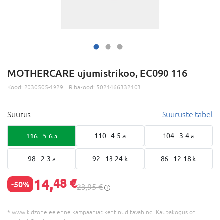
MOTHERCARE ujumistrikoo, EC090 116
Kood:
2030505-1929
Ribakood:
5021466332103
Suurus
Suuruste tabel
116 - 5-6 a
110 - 4-5 a
104 - 3-4 a
98 - 2-3 a
92 - 18-24 k
86 - 12-18 k
14,
48 €
-50%
28,95 €
* www.kidzone.ee enne kampaaniat kehtinud tavahind. Kaubakogus on