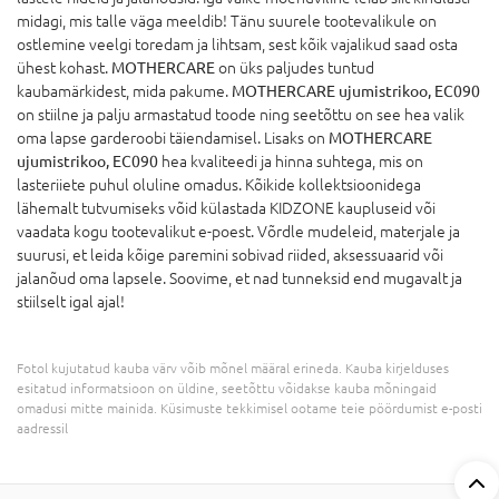
midagi, mis talle väga meeldib! Tänu suurele tootevalikule on
ostlemine veelgi toredam ja lihtsam, sest kõik vajalikud saad osta
ühest kohast.
MOTHERCARE
on üks paljudes tuntud
kaubamärkidest, mida pakume.
MOTHERCARE ujumistrikoo, EC090
on stiilne ja palju armastatud toode ning seetõttu on see hea valik
oma lapse garderoobi täiendamisel. Lisaks on
MOTHERCARE
ujumistrikoo, EC090
hea kvaliteedi ja hinna suhtega, mis on
lasteriiete puhul oluline omadus. Kõikide kollektsioonidega
lähemalt tutvumiseks võid külastada KIDZONE kaupluseid või
vaadata kogu tootevalikut e-poest. Võrdle mudeleid, materjale ja
suurusi, et leida kõige paremini sobivad riided, aksessuaarid või
jalanõud oma lapsele. Soovime, et nad tunneksid end mugavalt ja
stiilselt igal ajal!
Fotol kujutatud kauba värv võib mõnel määral erineda. Kauba kirjelduses
esitatud informatsioon on üldine, seetõttu võidakse kauba mõningaid
omadusi mitte mainida. Küsimuste tekkimisel ootame teie pöördumist e-posti
aadressil