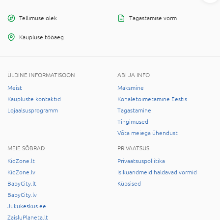
Tellimuse olek
Tagastamise vorm
Kaupluse tööaeg
ÜLDINE INFORMATISOON
ABI JA INFO
Meist
Maksmine
Kaupluste kontaktid
Kohaletoimetamine Eestis
Lojaalsusprogramm
Tagastamine
Tingimused
Võta meiega ühendust
MEIE SÕBRAD
PRIVAATSUS
KidZone.lt
Privaatsuspoliitika
KidZone.lv
Isikuandmeid haldavad vormid
BabyCity.lt
Küpsised
BabyCity.lv
Jukukeskus.ee
ZaisluPlaneta.lt