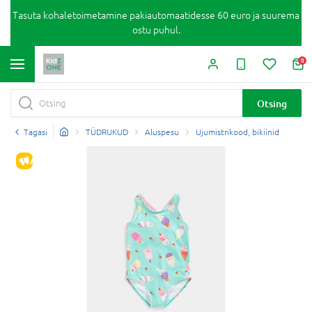
Tasuta kohaletoimetamine pakiautomaatidesse 60 euro ja suurema
ostu puhul.
0
Otsing
Tagasi
TÜDRUKUD
Aluspesu
Ujumistrikood, bikiinid
ALLAHINDLUS