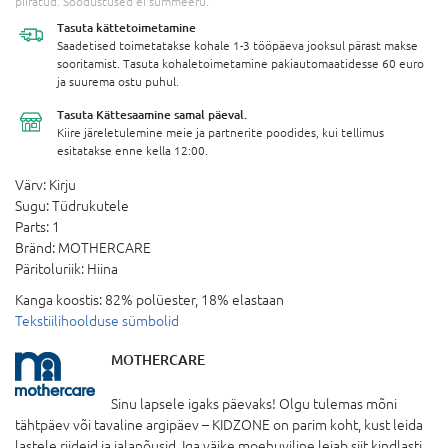
piiratud. Soodustused ei summeeru.
Tasuta
kättetoimetamine
Saadetised toimetatakse kohale 1-3 tööpäeva jooksul pärast makse
sooritamist. Tasuta kohaletoimetamine pakiautomaatidesse 60 euro
ja suurema ostu puhul.
Tasuta Kättesaamine
samal päeval.
Kiire järeletulemine meie ja partnerite poodides, kui tellimus
esitatakse enne kella 12:00.
Värv:
Kirju
Sugu:
Tüdrukutele
Parts:
1
Bränd:
MOTHERCARE
Päritoluriik:
Hiina
Kanga koostis:
82% polüester, 18% elastaan
Tekstiilihoolduse sümbolid
MOTHERCARE
Sinu lapsele igaks päevaks! Olgu tulemas mõni
tähtpäev või tavaline argipäev – KIDZONE on parim koht, kust leida
lastele riideid ja jalanõusid. Iga väike moehuviline leiab siit kindlasti