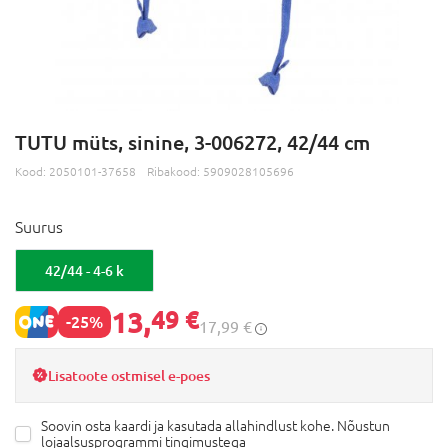
TUTU müts, sinine, 3-006272, 42/44 cm
Kood:
2050101-37658
Ribakood:
5909028105696
Suurus
42/44 - 4-6 k
13,
49 €
-25%
17,99 €
Lisatoote ostmisel e-poes
Soovin osta kaardi ja kasutada allahindlust kohe. Nõustun
lojaalsusprogrammi tingimustega