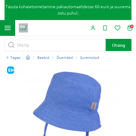
Tasuta kohaletoimetamine pakiautomaatidesse 60 euro ja suurema
ostu puhul.
0
Otsing
Tagasi
Beebid
Õueriided
Suvemütsid
E-HIND