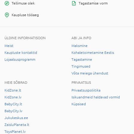
Tellimuse olek
Tagastamise vorm
Kaupluse tööaeg
ÜLDINE INFORMATISOON
ABI JA INFO
Meist
Maksmine
Kaupluste kontaktid
Kohaletoimetamine Eestis
Lojaalsusprogramm
Tagastamine
Tingimused
Võta meiega ühendust
MEIE SÕBRAD
PRIVAATSUS
KidZone.lt
Privaatsuspoliitika
KidZone.lv
Isikuandmeid haldavad vormid
BabyCity.lt
Küpsised
BabyCity.lv
Jukukeskus.ee
ZaisluPlaneta.lt
ToysPlanet.lv