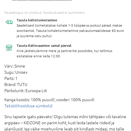
Kaubakogus on piiratud. Soodustused ei summeeru.
Tasuta
kättetoimetamine
Saadetised toimetatakse kohale 1-3 tööpäeva jooksul pärast makse
sooritamist. Tasuta kohaletoimetamine pakiautomaatidesse 60 euro
ja suurema ostu puhul.
Tasuta Kättesaamine
samal päeval.
Kiire järeletulemine meie ja partnerite poodides, kui tellimus
esitatakse enne kella 12:00.
Värv:
Sinine
Sugu:
Unisex
Parts:
1
Bränd:
TUTU
Päritoluriik:
Euroopa Liit
Kanga koostis:
100% puuvill; vooder: 100% puuvill
Tekstiilihoolduse sümbolid
Sinu lapsele igaks päevaks! Olgu tulemas mõni tähtpäev või tavaline
argipäev – KIDZONE on parim koht, kust leida lastele riideid ja
jalanõusid. Iga väike moehuviline leiab siit kindlasti midagi, mis talle