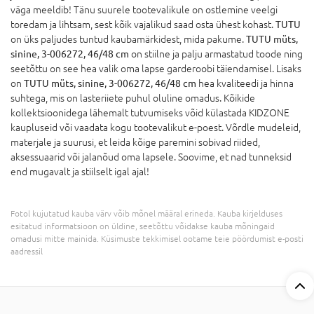
väga meeldib! Tänu suurele tootevalikule on ostlemine veelgi
toredam ja lihtsam, sest kõik vajalikud saad osta ühest kohast.
TUTU
on üks paljudes tuntud kaubamärkidest, mida pakume.
TUTU müts,
sinine, 3-006272, 46/48 cm
on stiilne ja palju armastatud toode ning
seetõttu on see hea valik oma lapse garderoobi täiendamisel. Lisaks
on
TUTU müts, sinine, 3-006272, 46/48 cm
hea kvaliteedi ja hinna
suhtega, mis on lasteriiete puhul oluline omadus. Kõikide
kollektsioonidega lähemalt tutvumiseks võid külastada KIDZONE
kaupluseid või vaadata kogu tootevalikut e-poest. Võrdle mudeleid,
materjale ja suurusi, et leida kõige paremini sobivad riided,
aksessuaarid või jalanõud oma lapsele. Soovime, et nad tunneksid
end mugavalt ja stiilselt igal ajal!
Fotol kujutatud kauba värv võib mõnel määral erineda. Kauba kirjelduses
esitatud informatsioon on üldine, seetõttu võidakse kauba mõningaid
omadusi mitte mainida. Küsimuste tekkimisel ootame teie pöördumist e-posti
aadressil