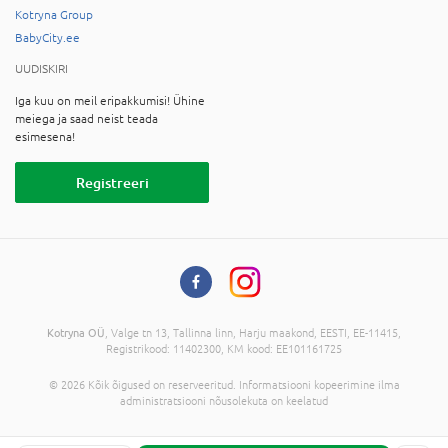
Kotryna Group
BabyCity.ee
UUDISKIRI
Iga kuu on meil eripakkumisi! Ühine
meiega ja saad neist teada
esimesena!
Registreeri
Kotryna OÜ
, Valge tn 13, Tallinna linn, Harju maakond, EESTI, EE-11415,
Registrikood: 11402300, KM kood: EE101161725
© 2026 Kõik õigused on reserveeritud. Informatsiooni kopeerimine ilma
administratsiooni nõusolekuta on keelatud