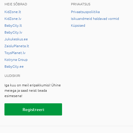
MEIE SÕBRAD
PRIVAATSUS
KidZone.lt
Privaatsuspoliitika
KidZone.lv
Isikuandmeid haldavad vormid
BabyCity.lt
Küpsised
BabyCity.lv
Jukukeskus.ee
ZaisluPlaneta.lt
ToysPlanet.lv
Kotryna Group
BabyCity.ee
UUDISKIRI
Iga kuu on meil eripakkumisi! Ühine
meiega ja saad neist teada
esimesena!
Registreeri