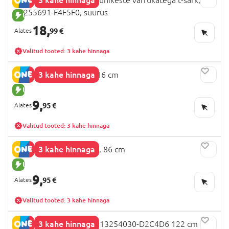
13255691-F4F5F0, suurus
UUS TOODE
18,
99 €
Valitud tooted: 3 kahe hinnaga
3 kahe hinnaga
NEXT pluus, V41390, 116 cm
UUS TOODE
9,
95 €
Valitud tooted: 3 kahe hinnaga
3 kahe hinnaga
NEXT retuusid, G76879, 86 cm
UUS TOODE
9,
95 €
Valitud tooted: 3 kahe hinnaga
3 kahe hinnaga
NAME IT FROZEN kleit, 13254030-D2C4D6 122 cm