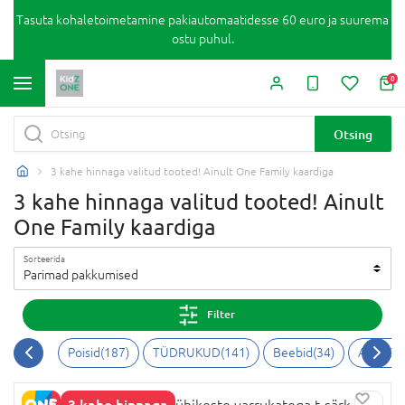
Tasuta kohaletoimetamine pakiautomaatidesse 60 euro ja suurema
ostu puhul.
0
Otsing
3 kahe hinnaga valitud tooted! Ainult One Family kaardiga
3 kahe hinnaga valitud tooted! Ainult
One Family kaardiga
Sorteerida
Parimad pakkumised
Filter
Poisid
(
187
)
TÜDRUKUD
(
141
)
Beebid
(
34
)
AKSESS
3 kahe hinnaga
NAME IT PAW PATROL lühikeste varrukatega t-särk,