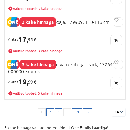
Valitud tooted: 3 kahe hinnaga
3 kahe hinnaga
NEXT PAW PATROL hüppaja, F29909, 110-116 cm
17,
95 €
Valitud tooted: 3 kahe hinnaga
3 kahe hinnaga
NAME IT KPOP lühikeste varrukatega t-särk, 13264031-
000000, suurus
19,
99 €
Valitud tooted: 3 kahe hinnaga
1
2
3
...
14
→
24
3 kahe hinnaga valitud tooted! Ainult One Family kaardiga!