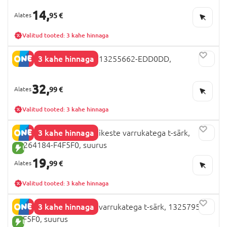
14,
95 €
Valitud tooted: 3 kahe hinnaga
3 kahe hinnaga
NAME IT FROZEN kleit, 13255662-EDD0DD,
32,
99 €
Valitud tooted: 3 kahe hinnaga
3 kahe hinnaga
NAME IT BRAINROT lühikeste varrukatega t-särk,
13264184-F4F5F0, suurus
UUS TOODE
19,
99 €
Valitud tooted: 3 kahe hinnaga
3 kahe hinnaga
NAME IT FIFA lühikeste varrukatega t-särk, 13257956-
F4F5F0, suurus
UUS TOODE