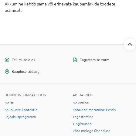
Akkumine kehtib sama või erinevate kaubamärkide toodete
ostmisel..
Tellimuse olek
Tagastamise vorm
Kaupluse tööaeg
ÜLDINE INFORMATISOON
ABI JA INFO
Meist
Maksmine
Kaupluste kontaktid
Kohaletoimetamine Eestis
Lojaalsusprogramm
Tagastamine
Tingimused
Võta meiega ühendust