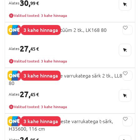
30,
99 €
Valitud tooted: 3 kahe hinnaga
3 kahe hinnaga
MOTHERCARE pükskostüüm 2 tk., LK168 80
27,
45 €
Valitud tooted: 3 kahe hinnaga
3 kahe hinnaga
MOTHERCARE lühikeste varrukatega särk 2 tk., LL855
80
27,
45 €
Valitud tooted: 3 kahe hinnaga
3 kahe hinnaga
NEXT MINECRAFT lühikeste varrukatega t-särk,
H35600, 116 cm
24,