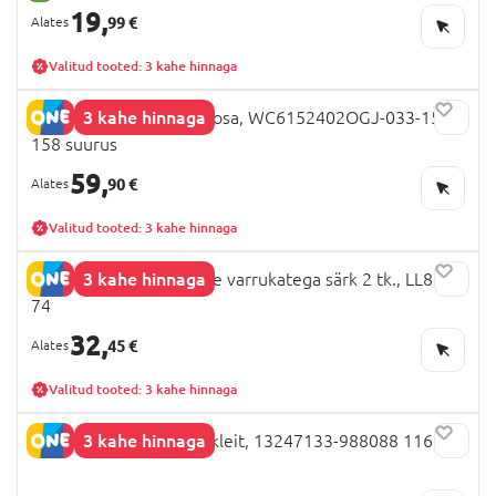
19,
99 €
Valitud tooted: 3 kahe hinnaga
3 kahe hinnaga
COCCODRILLO jope, roosa, WC6152402OGJ-033-158,
158 suurus
59,
90 €
Valitud tooted: 3 kahe hinnaga
3 kahe hinnaga
MOTHERCARE lühikeste varrukatega särk 2 tk., LL867
74
32,
45 €
Valitud tooted: 3 kahe hinnaga
3 kahe hinnaga
NAME IT PAW PATROL kleit, 13247133-988088 116 cm