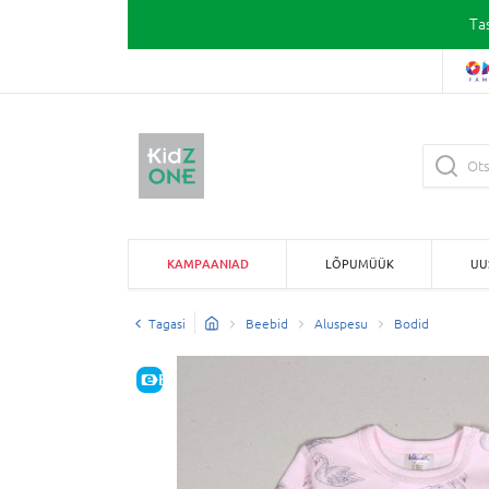
Ta
KAMPAANIAD
LÕPUMÜÜK
UU
Tagasi
Beebid
Aluspesu
Bodid
E-HIND