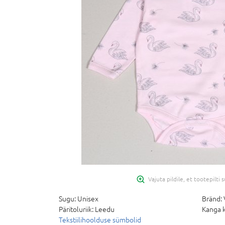
Vajuta pildile, et tootepilti
Sugu:
Unisex
Bränd:
Päritoluriik:
Leedu
Kanga k
Tekstiilihoolduse sümbolid