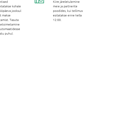
etised
Kiire järeletulemine
etatakse kohale
meie ja partnerite
ööpäeva jooksul
poodides, kui tellimus
st makse
esitatakse enne kella
tamist. Tasuta
12:00.
letoimetamine
automaatidesse
stu puhul.