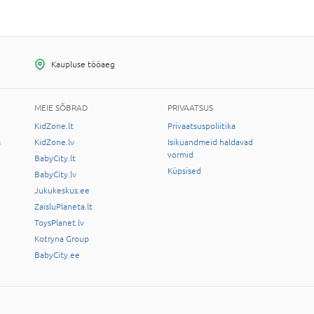
Kaupluse tööaeg
MEIE SÕBRAD
PRIVAATSUS
KidZone.lt
Privaatsuspoliitika
s
KidZone.lv
Isikuandmeid haldavad
vormid
BabyCity.lt
Küpsised
BabyCity.lv
Jukukeskus.ee
ZaisluPlaneta.lt
ToysPlanet.lv
Kotryna Group
BabyCity.ee