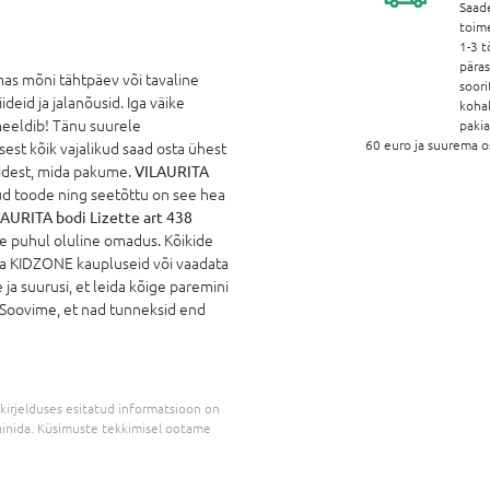
Saad
toim
1-3 t
pära
mas mõni tähtpäev või tavaline
soori
deid ja jalanõusid. Iga väike
koha
 meeldib! Tänu suurele
paki
60 euro ja suurema o
sest kõik vajalikud saad osta ühest
idest, mida pakume.
VILAURITA
tud toode ning seetõttu on see hea
AURITA bodi Lizette art 438
ete puhul oluline omadus. Kõikide
da KIDZONE kaupluseid või vaadata
ja suurusi, et leida kõige paremini
. Soovime, et nad tunneksid end
kirjelduses esitatud informatsioon on
inida. Küsimuste tekkimisel ootame