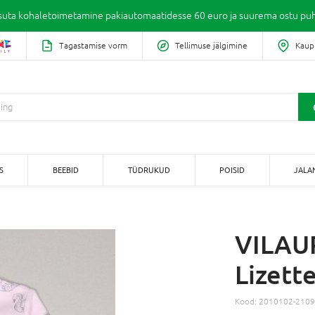
suta kohaletoimetamine pakiautomaatidesse 60 euro ja suurema ostu puh
Tagastamise vorm
Tellimuse jälgimine
Kaup
S
BEEBID
TÜDRUKUD
POISID
JALA
VILAU
Lizett
Kood:
2010102-210