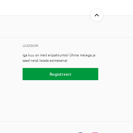
UUDISKIRI
Iga kuu on meil eripakkumisi! Ühine meiega ja
saad neist teada esimesena!
Registreeri