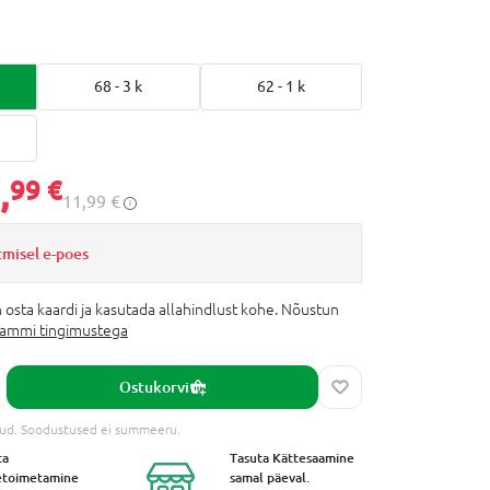
68 - 3 k
62 - 1 k
,
99 €
11,99 €
tmisel e-poes
 osta kaardi ja kasutada allahindlust kohe. Nõustun
rammi tingimustega
Ostukorvi
tud. Soodustused ei summeeru.
ta
Tasuta Kättesaamine
etoimetamine
samal päeval.