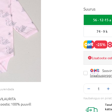
Suurus
56 - 12-15 a
74 - 9 k
8
-25%
Lisatoote os
Soovin
lojaalsusprog
 suurendada
Kaubakogus on piira
VILAURITA
oostis:
100% puuvill
Tasu
kätt