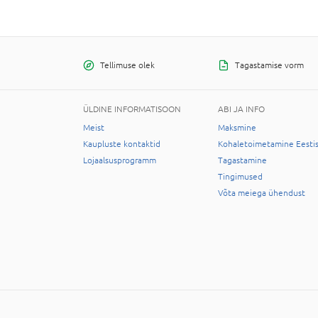
Tellimuse olek
Tagastamise vorm
ÜLDINE INFORMATISOON
ABI JA INFO
Meist
Maksmine
Kaupluste kontaktid
Kohaletoimetamine Eesti
Lojaalsusprogramm
Tagastamine
Tingimused
Võta meiega ühendust