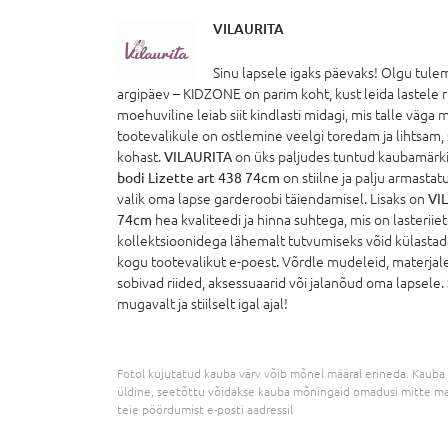
VILAURITA
Sinu lapsele igaks päevaks! Olgu tule
argipäev – KIDZONE on parim koht, kust leida lastele rii
moehuviline leiab siit kindlasti midagi, mis talle väga
tootevalikule on ostlemine veelgi toredam ja lihtsam, 
kohast.
VILAURITA
on üks paljudes tuntud kaubamärk
bodi Lizette art 438 74cm
on stiilne ja palju armasta
valik oma lapse garderoobi täiendamisel. Lisaks on
VIL
74cm
hea kvaliteedi ja hinna suhtega, mis on lasterii
kollektsioonidega lähemalt tutvumiseks võid külasta
kogu tootevalikut e-poest. Võrdle mudeleid, materjale 
sobivad riided, aksessuaarid või jalanõud oma lapsele
mugavalt ja stiilselt igal ajal!
Fotol kujutatud kauba värv võib mõnel määral erineda. Kauba 
üldine, seetõttu võidakse kauba mõningaid omadusi mitte ma
teie pöördumist e-posti aadressil