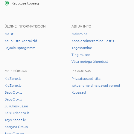
Kaupluse tööaeg
ÜLDINE INFORMATISOON
ABI JA INFO
Meist
Maksmine
Kaupluste kontaktid
Kohaletoimetamine Eestis
Lojaalsusprogramm
Tagastamine
Tingimused
Võta meiega ühendust
MEIE SÕBRAD
PRIVAATSUS
KidZone.lt
Privaatsuspoliitika
KidZone.lv
Isikuandmeid haldavad vormid
BabyCity.lt
Küpsised
BabyCity.lv
Jukukeskus.ee
ZaisluPlaneta.lt
ToysPlanet.lv
Kotryna Group
BabyCity.ee