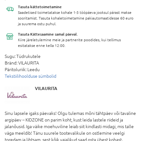
Tasuta
kättetoimetamine
Saadetised toimetatakse kohale 1-3 tööpäeva jooksul pärast makse
sooritamist. Tasuta kohaletoimetamine pakiautomaatidesse 60 euro
ja suurema ostu puhul.
Tasuta Kättesaamine
samal päeval.
Kiire järeletulemine meie ja partnerite poodides, kui tellimus
esitatakse enne kella 12:00.
Sugu:
Tüdrukutele
Bränd:
VILAURITA
Päritoluriik:
Leedu
Tekstiilihoolduse sümbolid
VILAURITA
Sinu lapsele igaks päevaks! Olgu tulemas mõni tähtpäev või tavaline
argipäev – KIDZONE on parim koht, kust leida lastele riideid ja
jalanõusid. Iga väike moehuviline leiab siit kindlasti midagi, mis talle
väga meeldib! Tänu suurele tootevalikule on ostlemine veelgi
toredam ja lihtsam, sest kõik vajalikud saad osta ühest kohast.