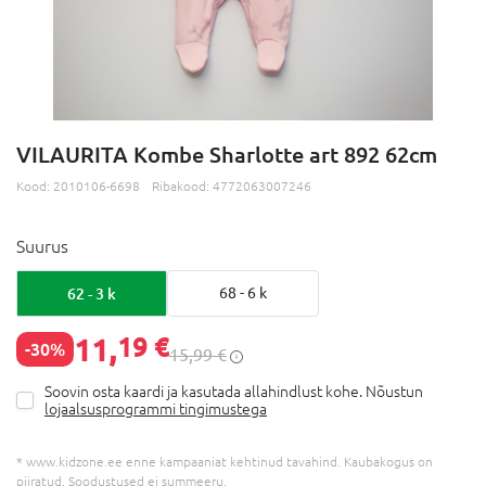
VILAURITA Kombe Sharlotte art 892 62cm
Kood:
2010106-6698
Ribakood:
4772063007246
Suurus
62 - 3 k
68 - 6 k
11,
19 €
-30%
15,99 €
Soovin osta kaardi ja kasutada allahindlust kohe. Nõustun
lojaalsusprogrammi tingimustega
* www.kidzone.ee enne kampaaniat kehtinud tavahind. Kaubakogus on
piiratud. Soodustused ei summeeru.