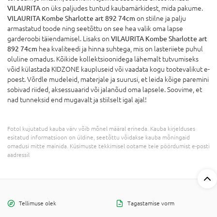
VILAURITA
on üks paljudes tuntud kaubamärkidest, mida pakume.
VILAURITA Kombe Sharlotte art 892 74cm
on stiilne ja palju
armastatud toode ning seetõttu on see hea valik oma lapse
garderoobi täiendamisel. Lisaks on
VILAURITA Kombe Sharlotte art
892 74cm
hea kvaliteedi ja hinna suhtega, mis on lasteriiete puhul
oluline omadus. Kõikide kollektsioonidega lähemalt tutvumiseks
võid külastada KIDZONE kaupluseid või vaadata kogu tootevalikut e-
poest. Võrdle mudeleid, materjale ja suurusi, et leida kõige paremini
sobivad riided, aksessuaarid või jalanõud oma lapsele. Soovime, et
nad tunneksid end mugavalt ja stiilselt igal ajal!
Fotol kujutatud kauba värv võib mõnel määral erineda. Kauba kirjelduses
esitatud informatsioon on üldine, seetõttu võidakse kauba mõningaid
omadusi mitte mainida. Küsimuste tekkimisel ootame teie pöördumist e-posti
aadressil
Tellimuse olek
Tagastamise vorm