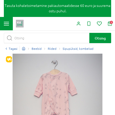
Tasuta kohaletoimetamine pakiautomaatidesse 60 euro ja suurema
ostu puhul.
0
Otsing
Tagasi
Beebid
Riided
Sipupüksid, kombekad
ALLAHINDLUS