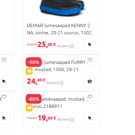
DEMAR lumesaapad KENNY 2
NA, sinine, 20-21 suurus, 1502
25,
00 €
47,99 €
-30%
DEMAR lumesaapad FURRY 2
NF, mustad, 1500, 20-21
ALLAHINDLUS
24,
49 €
34,99 €
-60%
 35
BEPPI talvesaapad, mustad, 30
suurus, 2188911
ALLAHINDLUS
19,
60 €
48,99 €