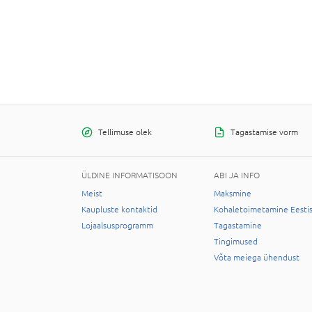
Tellimuse olek
Tagastamise vorm
ÜLDINE INFORMATISOON
ABI JA INFO
Meist
Maksmine
Kaupluste kontaktid
Kohaletoimetamine Eesti
Lojaalsusprogramm
Tagastamine
Tingimused
Võta meiega ühendust