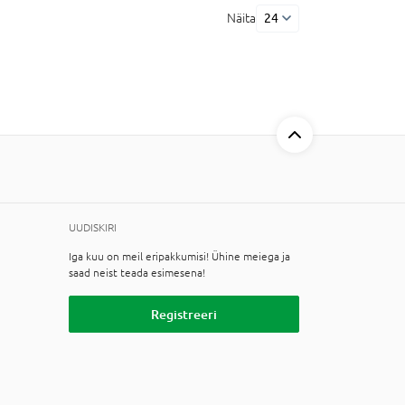
Näita
24
UUDISKIRI
Iga kuu on meil eripakkumisi! Ühine meiega ja
saad neist teada esimesena!
Registreeri