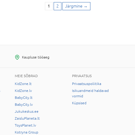
1
2
Järgmine
→
Kaupluse tööaeg
MEIE SÕBRAD
PRIVAATSUS
KidZone.lt
Privaatsuspoliitika
s
KidZone.lv
Isikuandmeid haldavad
vormid
BabyCity.lt
Küpsised
BabyCity.lv
Jukukeskus.ee
ZaisluPlaneta.lt
ToysPlanet.lv
Kotryna Group