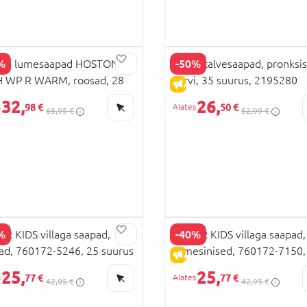
%
-50%
ING lumesaapad HOSTON
BEPPI talvesaapad, pronksis
 WP R WARM, roosad, 28
värvi, 35 suurus, 2195280
LAHINDLUS
ALLAHINDLUS
us, 3-91600-94
32,
26,
98 €
50 €
65,95 €
52,99 €
%
-40%
R KIDS villaga saapad,
COLOR KIDS villaga saapad,
ad, 760172-5246, 25 suurus
tumesinised, 760172-7150,
LAHINDLUS
ALLAHINDLUS
suurus
25,
25,
77 €
77 €
42,95 €
42,95 €