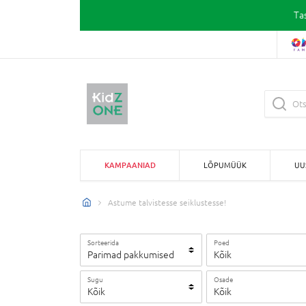
Ta
KAMPAANIAD
LÕPUMÜÜK
UU
Astume talvistesse seiklustesse!
Sorteerida
Poed
Parimad pakkumised
Kõik
Sugu
Osade
Kõik
Kõik