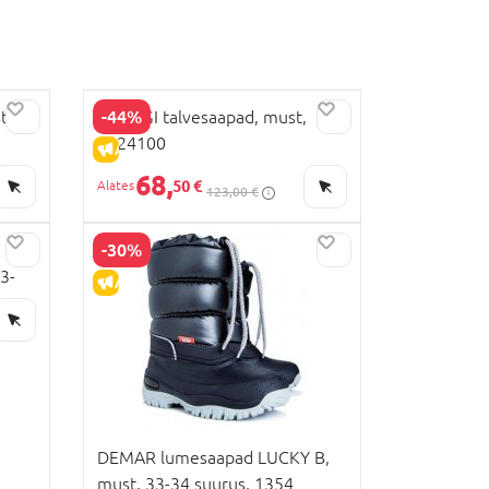
-44%
t
PRIMIGI talvesaapad, must,
4924100
ALLAHINDLUS
68,
50 €
123,00 €
-30%
3-
ALLAHINDLUS
DEMAR lumesaapad LUCKY B,
must, 33-34 suurus, 1354