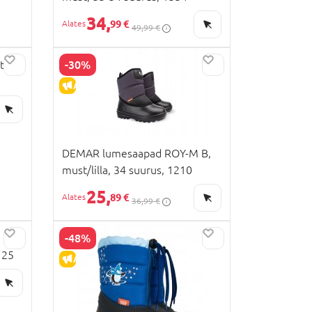
34,
99 €
49,99 €
-30%
t
ALLAHINDLUS
DEMAR lumesaapad ROY-M B,
must/lilla, 34 suurus, 1210
25,
89 €
36,99 €
-48%
 25
ALLAHINDLUS