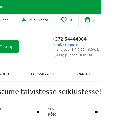
ul.
lused
Minu konto
0
0
+372 54444004
info@kidzone.ee
Otsing
Klienditugi E-R 9:00-16:00; L-
P ja riigipühadel suletud
NÕUD
AKSESSUAARID
BRÄNDID
tume talvistesse seiklustesse!
s
Värv
Kõik