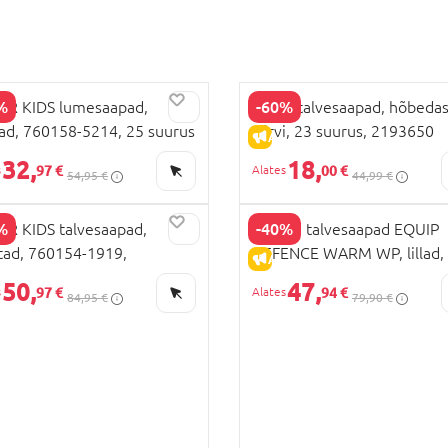
%
-60%
R KIDS lumesaapad,
BEPPI talvesaapad, hõbedas
ad, 760158-5214, 25 suurus
värvi, 23 suurus, 2193650
LAHINDLUS
ALLAHINDLUS
32,
18,
97 €
00 €
54,95 €
44,99 €
%
-40%
R KIDS talvesaapad,
VIKING talvesaapad EQUIP
ad, 760154-1919,
DEFENCE WARM WP, lillad, 
LAHINDLUS
ALLAHINDLUS
94400-4853, 26 suurus
50,
47,
97 €
94 €
84,95 €
79,90 €