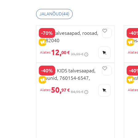
JALANÕUD
(
44
)
-70%
-40
BEPPI talvesaapad, roosad,
COLO
2182040
roos
ALLAHINDLUS
AL
12,
00 €
39,99 €
-40%
-40
COLOR KIDS talvesaapad,
COLO
pruunid, 760154-6547,
must
ALLAHINDLUS
AL
50,
97 €
84,95 €