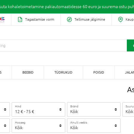
suta kohaletoimetamine pakiautomaatidesse 60 euro ja suurema ostu puh
Tagastamise vorm
Tellimuse jälgimine
Kaup
S
BEEBID
TÜDRUKUD
POISID
JALA
As
Hind
Bränd
Suuru
12
€
-
75
€
Kõik
Kõik
Hooaeg
Ainult veebis
Kõik
Kõik