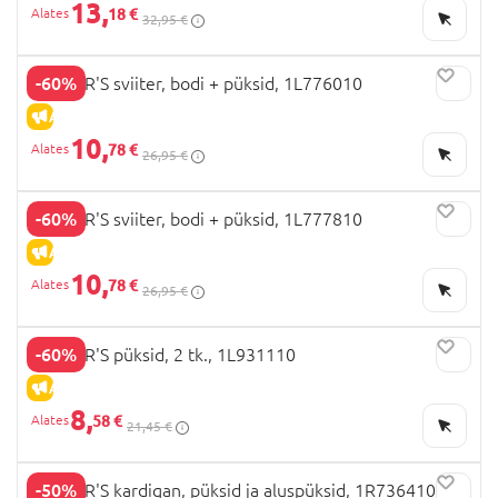
13,
18 €
32,95 €
-60%
CARTER'S sviiter, bodi + püksid, 1L776010
ALLAHINDLUS
10,
78 €
26,95 €
-60%
CARTER'S sviiter, bodi + püksid, 1L777810
ALLAHINDLUS
10,
78 €
26,95 €
-60%
CARTER'S püksid, 2 tk., 1L931110
ALLAHINDLUS
8,
58 €
21,45 €
-50%
CARTER'S kardigan, püksid ja aluspüksid, 1R736410 69-