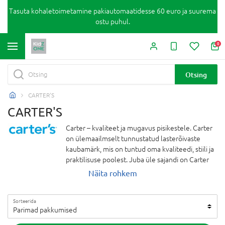
Tasuta kohaletoimetamine pakiautomaatidesse 60 euro ja suurema
ostu puhul.
0
Otsing
CARTER'S
CARTER'S
Carter – kvaliteet ja mugavus pisikestele. Carter
on ülemaailmselt tunnustatud lasterõivaste
kaubamärk, mis on tuntud oma kvaliteedi, stiili ja
praktilisuse poolest. Juba üle sajandi on Carter
disaininud riideid beebidele ja lastele, pidades
Näita rohkem
esmatähtsaks nende vajadusi ja mugavust.
Pehmed, vastupidavad ja mugavad kangad koos
Sorteerida
mänguliste disainidega tagavad, et lapsed
Parimad pakkumised
tunnevad end igal sammul vabalt. See
kaubamärk pakub laia valikut – igapäevariietest