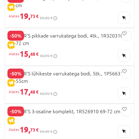
72 cm
ALLAHINDLUS
19,
73 €
39,45 €
-50%
CARTER'S pikkade varrukatega bodi, 4tk., 1R320310
69-72 cm
ALLAHINDLUS
15,
48 €
30,95 €
-50%
CARTER'S lühikeste varrukatega bodi, 5tk., 1P566310
46-55cm
ALLAHINDLUS
17,
48 €
34,95 €
-50%
CARTER'S 3-osaline komplekt, 1R526910 69-72 cm
ALLAHINDLUS
19,
73 €
39,45 €