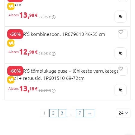
55 cm
ALLAHINDLUS
13,
98 €
27,95 €
-50%
CARTER'S kombinesoon, 1R679610 46-55 cm
ALLAHINDLUS
12,
98 €
25,95 €
-60%
CARTER'S tõmblukuga pusa + lühikeste varrukatega
bodi + retuusid, 1P601510 69-72cm
ALLAHINDLUS
13,
18 €
32,95 €
1
2
3
...
7
→
24