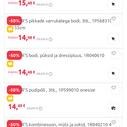
15,
48 €
30,95 €
-50%
CARTER'S pikkade varrukatega bodi, 3tk., 1P568310
46-55cm
ALLAHINDLUS
14,
98 €
29,95 €
-50%
CARTER'S bodi, püksid ja dressipluus, 1R040610
ALLAHINDLUS
14,
48 €
28,95 €
-50%
CARTER'S pudipõll , 3tk., 1P599010 onesize
ALLAHINDLUS
14,
48 €
28,95 €
-50%
CARTER'S kombinesoon, müts ja sokid, 1R040210 46-