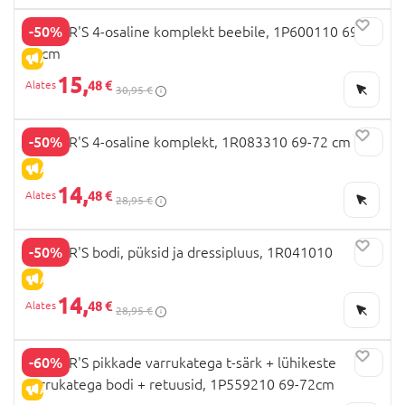
-50%
CARTER'S 4-osaline komplekt beebile, 1P600110 69-
72cm
ALLAHINDLUS
15,
48 €
30,95 €
-50%
CARTER'S 4-osaline komplekt, 1R083310 69-72 cm
ALLAHINDLUS
14,
48 €
28,95 €
-50%
CARTER'S bodi, püksid ja dressipluus, 1R041010
ALLAHINDLUS
14,
48 €
28,95 €
-60%
CARTER'S pikkade varrukatega t-särk + lühikeste
varrukatega bodi + retuusid, 1P559210 69-72cm
ALLAHINDLUS