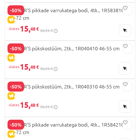
-50%
CARTER'S pikkade varrukatega bodi, 4tk., 1R583810
69-72 cm
ALLAHINDLUS
15,
48 €
30,95 €
-50%
CARTER'S pükskostüüm, 2tk., 1R040410 46-55 cm
ALLAHINDLUS
15,
48 €
30,95 €
-50%
CARTER'S pükskostüüm, 2tk., 1R040310 46-55 cm
ALLAHINDLUS
15,
48 €
30,95 €
-50%
CARTER'S pikkade varrukatega bodi, 4tk., 1R584210
69-72 cm
ALLAHINDLUS