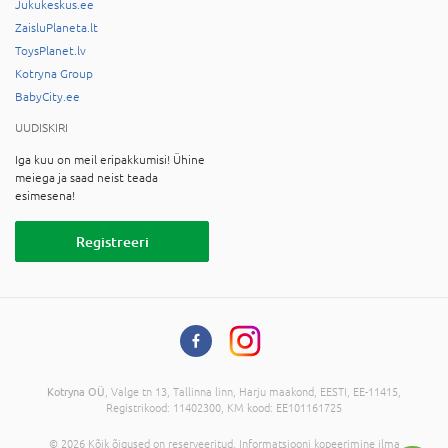
Jukukeskus.ee
ZaisluPlaneta.lt
ToysPlanet.lv
Kotryna Group
BabyCity.ee
UUDISKIRI
Iga kuu on meil eripakkumisi! Ühine
meiega ja saad neist teada
esimesena!
Registreeri
Kotryna OÜ
, Valge tn 13, Tallinna linn, Harju maakond, EESTI, EE-11415,
Registrikood: 11402300, KM kood: EE101161725
© 2026 Kõik õigused on reserveeritud. Informatsiooni kopeerimine ilma