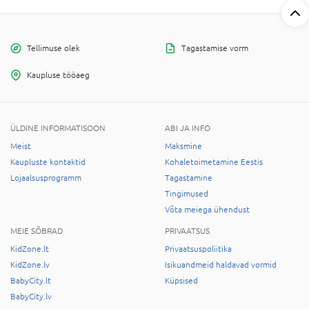
Tellimuse olek
Tagastamise vorm
Kaupluse tööaeg
ÜLDINE INFORMATISOON
ABI JA INFO
Meist
Maksmine
Kaupluste kontaktid
Kohaletoimetamine Eestis
Lojaalsusprogramm
Tagastamine
Tingimused
Võta meiega ühendust
MEIE SÕBRAD
PRIVAATSUS
KidZone.lt
Privaatsuspoliitika
KidZone.lv
Isikuandmeid haldavad vormid
BabyCity.lt
Küpsised
BabyCity.lv