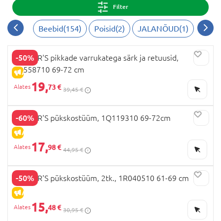
Filter
kuni eriliste sündmuste riieteni.
Beebid
(
154
)
Poisid
(
2
)
JALANÕUD
(
1
)
-50%
CARTER'S pikkade varrukatega särk ja retuusid,
1R558710 69-72 cm
ALLAHINDLUS
19,
73 €
39,45 €
-60%
CARTER'S pükskostüüm, 1Q119310 69-72cm
ALLAHINDLUS
17,
98 €
44,95 €
-50%
CARTER'S pükskostüüm, 2tk., 1R040510 61-69 cm
ALLAHINDLUS
15,
48 €
30,95 €