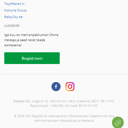
ToysPlanet.lv
Kotryna Group
BabyCity.ee
UUDISKIRI
Iga kuu on meil eripakkumisi! Ühine
meiega ja saad neist teada
esimesena!
Registreeri
Kotryna OÜ
, Valge tn 13, Tallinna linn, Harju maakond, EESTI, EE-11415,
Registrikood: 11402300, KM kood: EE101161725
© 2026 Kõik õigused on reserveeritud. Informatsiooni kopeerimine ilma
administratsiooni nõusolekuta on keelatud