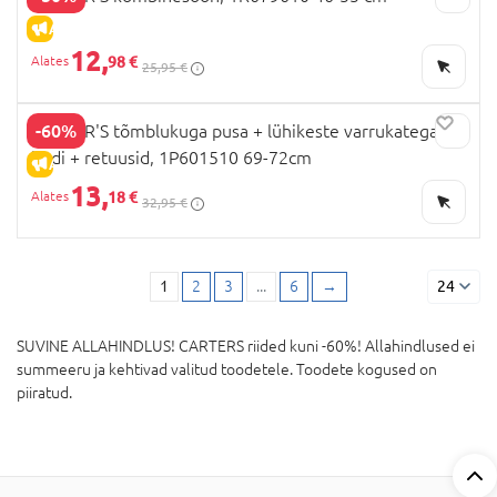
ALLAHINDLUS
12,
98 €
25,95 €
-60%
CARTER'S tõmblukuga pusa + lühikeste varrukatega
bodi + retuusid, 1P601510 69-72cm
ALLAHINDLUS
13,
18 €
32,95 €
1
2
3
...
6
→
24
SUVINE ALLAHINDLUS! CARTERS riided kuni -60%! Allahindlused ei
summeeru ja kehtivad valitud toodetele. Toodete kogused on
piiratud.