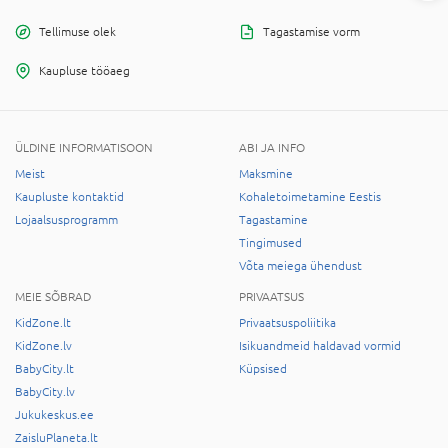
Tellimuse olek
Tagastamise vorm
Kaupluse tööaeg
ÜLDINE INFORMATISOON
ABI JA INFO
Meist
Maksmine
Kaupluste kontaktid
Kohaletoimetamine Eestis
Lojaalsusprogramm
Tagastamine
Tingimused
Võta meiega ühendust
MEIE SÕBRAD
PRIVAATSUS
KidZone.lt
Privaatsuspoliitika
KidZone.lv
Isikuandmeid haldavad vormid
BabyCity.lt
Küpsised
BabyCity.lv
Jukukeskus.ee
ZaisluPlaneta.lt