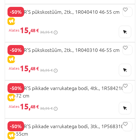
-50%
CARTER'S pükskostüüm, 2tk., 1R040410 46-55 cm
ALLAHINDLUS
15,
48 €
30,95 €
-50%
CARTER'S pükskostüüm, 2tk., 1R040310 46-55 cm
ALLAHINDLUS
15,
48 €
30,95 €
-50%
CARTER'S pikkade varrukatega bodi, 4tk., 1R584210
69-72 cm
ALLAHINDLUS
15,
48 €
30,95 €
-50%
CARTER'S pikkade varrukatega bodi, 3tk., 1P568310
46-55cm
ALLAHINDLUS