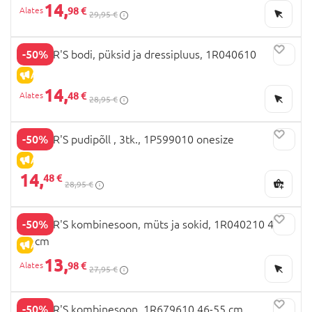
14,
98 €
29,95 €
-50%
CARTER'S bodi, püksid ja dressipluus, 1R040610
ALLAHINDLUS
14,
48 €
28,95 €
-50%
CARTER'S pudipõll , 3tk., 1P599010 onesize
ALLAHINDLUS
14,
48 €
28,95 €
-50%
CARTER'S kombinesoon, müts ja sokid, 1R040210 46-
55 cm
ALLAHINDLUS
13,
98 €
27,95 €
-50%
CARTER'S kombinesoon, 1R679610 46-55 cm