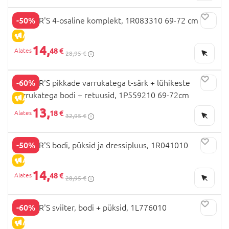
-50%
CARTER'S 4-osaline komplekt, 1R083310 69-72 cm
ALLAHINDLUS
14,
48 €
28,95 €
-60%
CARTER'S pikkade varrukatega t-särk + lühikeste
varrukatega bodi + retuusid, 1P559210 69-72cm
ALLAHINDLUS
13,
18 €
32,95 €
-50%
CARTER'S bodi, püksid ja dressipluus, 1R041010
ALLAHINDLUS
14,
48 €
28,95 €
-60%
CARTER'S sviiter, bodi + püksid, 1L776010
ALLAHINDLUS