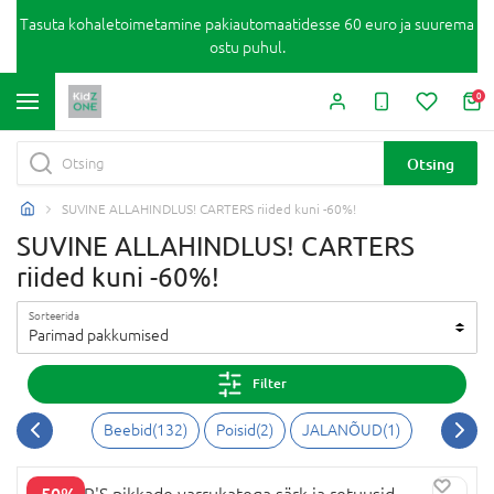
Tasuta kohaletoimetamine pakiautomaatidesse 60 euro ja suurema
ostu puhul.
0
Otsing
SUVINE ALLAHINDLUS! CARTERS riided kuni -60%!
SUVINE ALLAHINDLUS! CARTERS
riided kuni -60%!
Sorteerida
Parimad pakkumised
Filter
Beebid
(
132
)
Poisid
(
2
)
JALANÕUD
(
1
)
-50%
CARTER'S pikkade varrukatega särk ja retuusid,