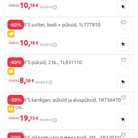
10,
78 €
26,95 €
-60%
CARTER'S sviiter, bodi + püksid, 1L777810
ALLAHINDLUS
10,
78 €
26,95 €
-60%
CARTER'S püksid, 2 tk., 1L931110
ALLAHINDLUS
8,
58 €
21,45 €
-50%
CARTER'S kardigan, püksid ja aluspüksid, 1R736410 69-
72 cm
ALLAHINDLUS
19,
73 €
39,45 €
-50%
CARTER'S pikkade varrukatega bodi, 4tk., 1R320310