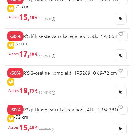
69-72 cm
ALLAHINDLUS
15,
48 €
30,95 €
-50%
CARTER'S lühikeste varrukatega bodi, 5tk., 1P566310
46-55cm
ALLAHINDLUS
17,
48 €
34,95 €
-50%
CARTER'S 3-osaline komplekt, 1R526910 69-72 cm
ALLAHINDLUS
19,
73 €
39,45 €
-50%
CARTER'S pikkade varrukatega bodi, 4tk., 1R583810
69-72 cm
ALLAHINDLUS
15,
48 €
30,95 €