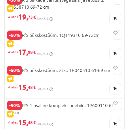
1R558710 69-72 cm
ALLAHINDLUS
19,
73 €
39,45 €
-60%
CARTER'S pükskostüüm, 1Q119310 69-72cm
ALLAHINDLUS
17,
98 €
44,95 €
-50%
CARTER'S pükskostüüm, 2tk., 1R040510 61-69 cm
ALLAHINDLUS
15,
48 €
30,95 €
-50%
CARTER'S 4-osaline komplekt beebile, 1P600110 69-
72cm
ALLAHINDLUS
15,
48 €
30,95 €