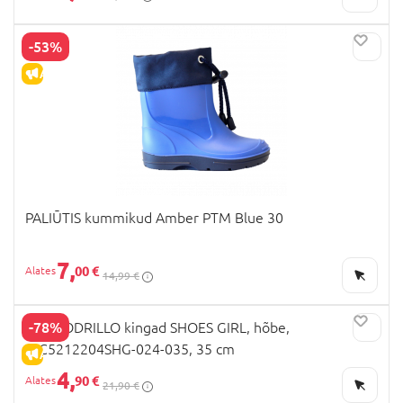
-53%
ALLAHINDLUS
PALIŪTIS kummikud Amber PTM Blue 30
7,
00 €
14,99 €
-78%
COCCODRILLO kingad SHOES GIRL, hõbe,
WC5212204SHG-024-035, 35 cm
ALLAHINDLUS
4,
90 €
21,90 €