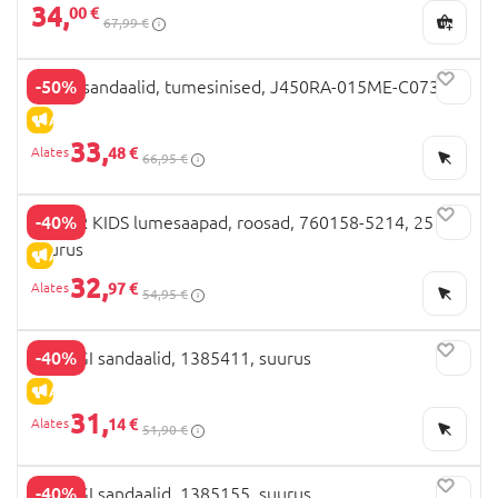
34,
00 €
67,99 €
-50%
GEOX sandaalid, tumesinised, J450RA-015ME-C0735
ALLAHINDLUS
33,
48 €
66,95 €
-40%
COLOR KIDS lumesaapad, roosad, 760158-5214, 25
suurus
ALLAHINDLUS
32,
97 €
54,95 €
-40%
PRIMIGI sandaalid, 1385411, suurus
ALLAHINDLUS
31,
14 €
51,90 €
-40%
PRIMIGI sandaalid, 1385155, suurus