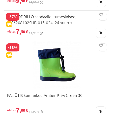
9,
98 €
24,95 €
-37%
COCCODRILLO sandaalid, tumesinised,
WC6208102SHB-015-024, 24 suurus
ALLAHINDLUS
7,
50 €
11,90 €
-53%
ALLAHINDLUS
PALIŪTIS kummikud Amber PTM Green 30
7,
00 €
14,99 €