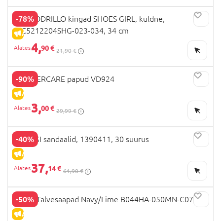
-78%
COCCODRILLO kingad SHOES GIRL, kuldne,
WC5212204SHG-023-034, 34 cm
ALLAHINDLUS
4,
90 €
21,90 €
-90%
MOTHERCARE papud VD924
ALLAHINDLUS
3,
00 €
29,99 €
-40%
PRIMIGI sandaalid, 1390411, 30 suurus
ALLAHINDLUS
37,
14 €
61,90 €
-50%
GEOX Talvesaapad Navy/Lime B044HA-050MN-C0749
ALLAHINDLUS