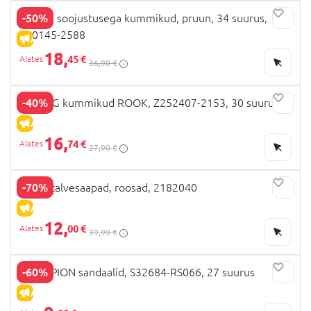
-50%
CELAVI soojustusega kummikud, pruun, 34 suurus,
320145-2588
ALLAHINDLUS
18,
45 €
36,90 €
-40%
ZIG ZAG kummikud ROOK, Z252407-2153, 30 suurus
ALLAHINDLUS
16,
74 €
27,90 €
-70%
BEPPI talvesaapad, roosad, 2182040
ALLAHINDLUS
12,
00 €
39,99 €
-60%
CHAMPION sandaalid, S32684-RS066, 27 suurus
ALLAHINDLUS