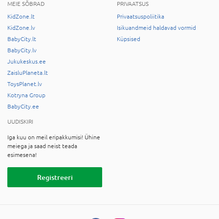
MEIE SÕBRAD
PRIVAATSUS
KidZone.lt
Privaatsuspoliitika
KidZone.lv
Isikuandmeid haldavad vormid
BabyCity.lt
Küpsised
BabyCity.lv
Jukukeskus.ee
ZaisluPlaneta.lt
ToysPlanet.lv
Kotryna Group
BabyCity.ee
UUDISKIRI
Iga kuu on meil eripakkumisi! Ühine
meiega ja saad neist teada
esimesena!
Registreeri