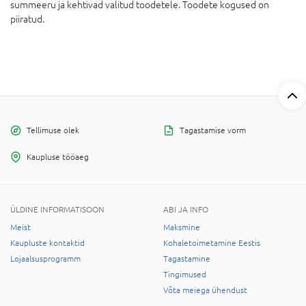
summeeru ja kehtivad valitud toodetele. Toodete kogused on
piiratud.
Tellimuse olek
Tagastamise vorm
Kaupluse tööaeg
ÜLDINE INFORMATISOON
ABI JA INFO
Meist
Maksmine
Kaupluste kontaktid
Kohaletoimetamine Eestis
Lojaalsusprogramm
Tagastamine
Tingimused
Võta meiega ühendust