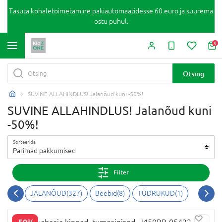
Tasuta kohaletoimetamine pakiautomaatidesse 60 euro ja suurema
ostu puhul.
0
Otsing
SUVINE ALLAHINDLUS! Jalanõud kuni -50%!
SUVINE ALLAHINDLUS! Jalanõud kuni
-50%!
Sorteerida
Parimad pakkumised
Filter
JALANÕUD
(
327
)
Beebid
(
8
)
TÜDRUKUD
(
1
)
-50%
GEOX vabaaja kingad, tumesinised, J459BB-05422-