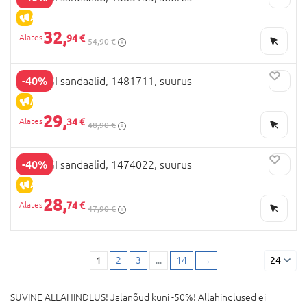
ALLAHINDLUS
32,
94 €
54,90 €
-40%
PRIMIGI sandaalid, 1481711, suurus
ALLAHINDLUS
29,
34 €
48,90 €
-40%
PRIMIGI sandaalid, 1474022, suurus
ALLAHINDLUS
28,
74 €
47,90 €
1
2
3
...
14
→
24
SUVINE ALLAHINDLUS! Jalanõud kuni -50%! Allahindlused ei