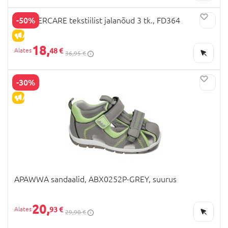
-50%
MOTHERCARE tekstiilist jalanõud 3 tk., FD364
ALLAHINDLUS
18,
48 €
36,95 €
-30%
ALLAHINDLUS
APAWWA sandaalid, ABX0252P-GREY, suurus
20,
93 €
29,90 €