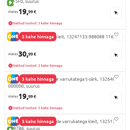
F4F5F0, suurus
UUS TOODE
19,
99 €
Valitud tooted: 3 kahe hinnaga
3 kahe hinnaga
NAME IT PAW PATROL kleit, 13247133-988088 116 cm
30,
99 €
Valitud tooted: 3 kahe hinnaga
3 kahe hinnaga
NAME IT KPOP lühikeste varrukatega t-särk, 13264031-
000000, suurus
19,
99 €
Valitud tooted: 3 kahe hinnaga
3 kahe hinnaga
NAME IT FROZEN pikkade varrukatega kleit, 13251362-
8097B6, suurus
UUS TOODE