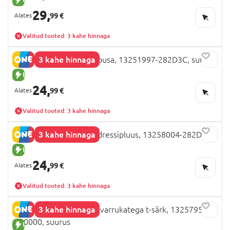
29,
99 €
Valitud tooted: 3 kahe hinnaga
3 kahe hinnaga
NAME IT PAW PATROL pusa, 13251997-282D3C, suurus
UUS TOODE
24,
99 €
Valitud tooted: 3 kahe hinnaga
3 kahe hinnaga
NAME IT PAW PATROL dressipluus, 13258004-282D3C,
UUS TOODE
24,
99 €
Valitud tooted: 3 kahe hinnaga
3 kahe hinnaga
NAME IT FIFA lühikeste varrukatega t-särk, 13257956-
000000, suurus
UUS TOODE