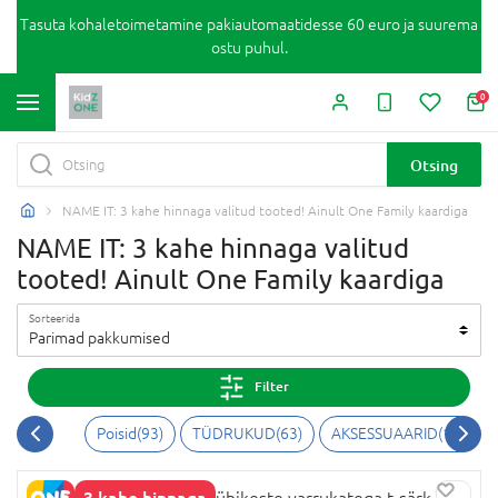
Tasuta kohaletoimetamine pakiautomaatidesse 60 euro ja suurema
ostu puhul.
0
Otsing
NAME IT: 3 kahe hinnaga valitud tooted! Ainult One Family kaardiga
NAME IT: 3 kahe hinnaga valitud
tooted! Ainult One Family kaardiga
Sorteerida
Parimad pakkumised
Filter
Poisid
(
93
)
TÜDRUKUD
(
63
)
AKSESSUAARID
(
16
)
3 kahe hinnaga
NAME IT PAW PATROL lühikeste varrukatega t-särk,