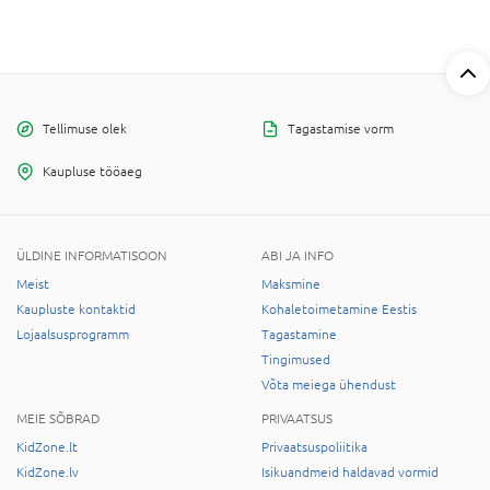
Tellimuse olek
Tagastamise vorm
Kaupluse tööaeg
ÜLDINE INFORMATISOON
ABI JA INFO
Meist
Maksmine
Kaupluste kontaktid
Kohaletoimetamine Eestis
Lojaalsusprogramm
Tagastamine
Tingimused
Võta meiega ühendust
MEIE SÕBRAD
PRIVAATSUS
KidZone.lt
Privaatsuspoliitika
KidZone.lv
Isikuandmeid haldavad vormid