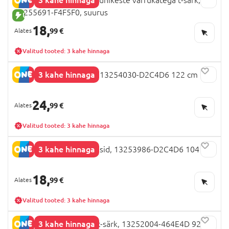
13255691-F4F5F0, suurus
UUS TOODE
18,
99 €
Valitud tooted: 3 kahe hinnaga
3 kahe hinnaga
NAME IT FROZEN kleit, 13254030-D2C4D6 122 cm
24,
99 €
Valitud tooted: 3 kahe hinnaga
3 kahe hinnaga
NAME IT FROZEN retuusid, 13253986-D2C4D6 104 cm
18,
99 €
Valitud tooted: 3 kahe hinnaga
3 kahe hinnaga
NAME IT PAW PATROL t-särk, 13252004-464E4D 92 cm