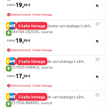
19,
99 €
Valitud tooted: 3 kahe hinnaga
3 kahe hinnaga
NAME IT BRAINROT lühikeste varrukatega t-särk,
13264184-282D3C, suurus
UUS TOODE
19,
99 €
Valitud tooted: 3 kahe hinnaga
3 kahe hinnaga
NAME IT FROZEN pikkade varrukatega t-särk,
13257950-A4B4C6, suurus
UUS TOODE
17,
99 €
Valitud tooted: 3 kahe hinnaga
3 kahe hinnaga
NAME IT FROZEN pikkade varrukatega t-särk,
13257950-B88995, suurus
UUS TOODE