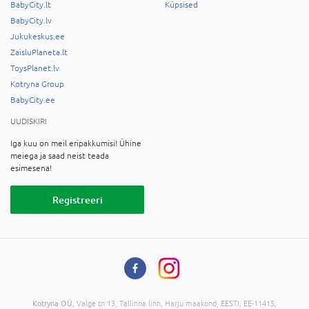
BabyCity.lt
Küpsised
BabyCity.lv
Jukukeskus.ee
ZaisluPlaneta.lt
ToysPlanet.lv
Kotryna Group
BabyCity.ee
UUDISKIRI
Iga kuu on meil eripakkumisi! Ühine
meiega ja saad neist teada
esimesena!
Registreeri
Kotryna OÜ
, Valge tn 13, Tallinna linn, Harju maakond, EESTI, EE-11415,