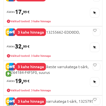
17,
99 €
Valitud tooted: 3 kahe hinnaga
3 kahe hinnaga
NAME IT FROZEN kleit, 13255662-EDD0DD,
32,
99 €
Valitud tooted: 3 kahe hinnaga
3 kahe hinnaga
NAME IT BRAINROT lühikeste varrukatega t-särk,
13264184-F4F5F0, suurus
UUS TOODE
19,
99 €
Valitud tooted: 3 kahe hinnaga
3 kahe hinnaga
NAME IT FIFA lühikeste varrukatega t-särk, 13257956-