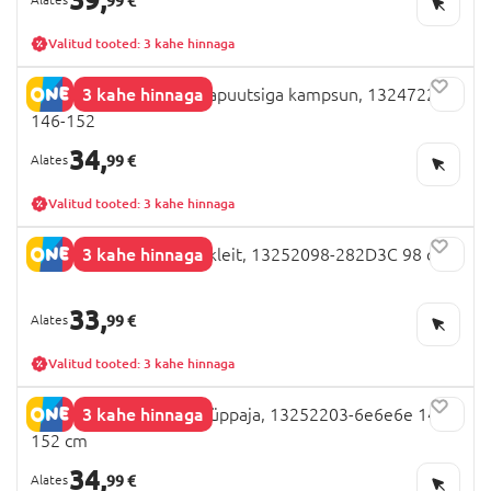
99 €
Valitud tooted: 3 kahe hinnaga
3 kahe hinnaga
NAME IT MINECRAFT kapuutsiga kampsun, 13247225
146-152
34,
99 €
Valitud tooted: 3 kahe hinnaga
3 kahe hinnaga
NAME IT PAW PATROL kleit, 13252098-282D3C 98 cm
33,
99 €
Valitud tooted: 3 kahe hinnaga
3 kahe hinnaga
NAME IT MINECRAFT hüppaja, 13252203-6e6e6e 146-
152 cm
34,
99 €