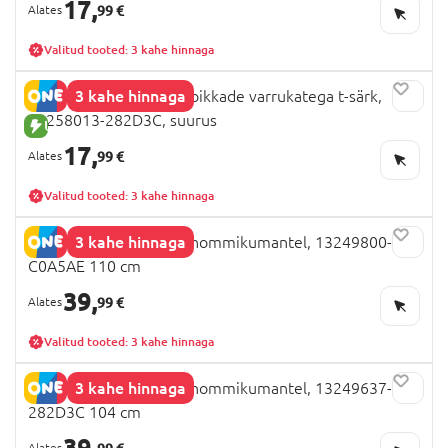
17,
99 €
Valitud tooted: 3 kahe hinnaga
3 kahe hinnaga
NAME IT PAW PATROL pikkade varrukatega t-särk,
13258013-282D3C, suurus
UUS TOODE
17,
99 €
Valitud tooted: 3 kahe hinnaga
3 kahe hinnaga
NAME IT PAW PATROL hommikumantel, 13249800-
C0A5AE 110 cm
39,
99 €
Valitud tooted: 3 kahe hinnaga
3 kahe hinnaga
NAME IT PAW PATROL hommikumantel, 13249637-
282D3C 104 cm
39,